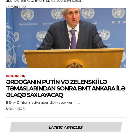
abone ol BEY.AZ informasiya agentliyi xəbər...
26 Eylül 2023
XƏBƏRLƏR
ƏRDOĞANIN PUTIN VƏ ZELENSKI ILƏ
TƏMASLARINDAN SONRA BMT ANKARA ILƏ
ƏLAQƏ SAXLAYACAQ
BEY.AZ informasiya agentliyi xəbər verir ...
5 Ocak 2023
LATEST ARTICLES