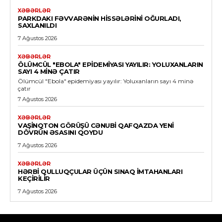
XƏBƏRLƏR
PARKDAKI FƏVVARƏNIN HISSƏLƏRINI OĞURLADI,
SAXLANILDI
7 Ağustos 2026
XƏBƏRLƏR
ÖLÜMCÜL "EBOLA" EPIDEMIYASI YAYILIR: YOLUXANLARIN
SAYI 4 MINƏ ÇATIR
Ölümcül "Ebola" epidemiyası yayılır: Yoluxanların sayı 4 minə
çatır
7 Ağustos 2026
XƏBƏRLƏR
VAŞINQTON GÖRÜŞÜ CƏNUBI QAFQAZDA YENI
DÖVRÜN ƏSASINI QOYDU
7 Ağustos 2026
XƏBƏRLƏR
HƏRBI QULLUQÇULAR ÜÇÜN SINAQ IMTAHANLARI
KEÇIRILIR
7 Ağustos 2026