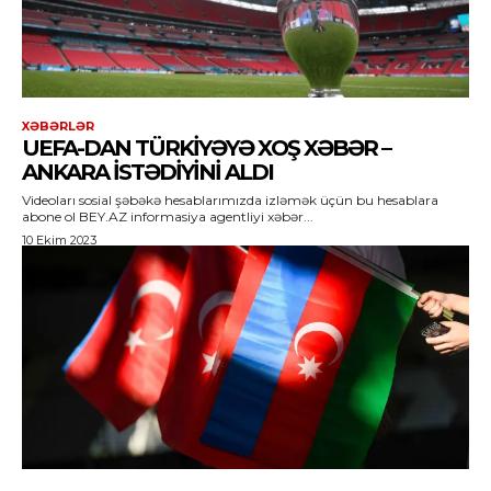
XƏBƏRLƏR
UEFA-DAN TÜRKIYƏYƏ XOŞ XƏBƏR –
ANKARA ISTƏDIYINI ALDI
Videoları sosial şəbəkə hesablarımızda izləmək üçün bu hesablara
abone ol BEY.AZ informasiya agentliyi xəbər...
10 Ekim 2023