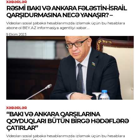
XƏBƏRLƏR
RƏSMI BAKI VƏ ANKARA FƏLƏSTIN-İSRAIL
QARŞIDURMASINA NECƏ YANAŞIR? –
Videoları sosial şəbəkə hesablarımızda izləmək üçün bu hesablara
abone ol BEY.AZ informasiya agentliyi xəbər...
9 Ekim 2023
XƏBƏRLƏR
“BAKI VƏ ANKARA QARŞILARINA
QOYDUQLARI BÜTÜN BIRGƏ HƏDƏFLƏRƏ
ÇATIRLAR”
Videoları sosial şəbəkə hesablarımızda izləmək üçün bu hesablara