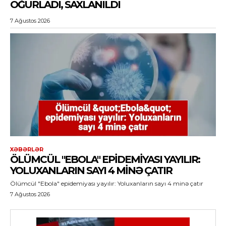
OĞURLADI, SAXLANILDI
7 Ağustos 2026
XƏBƏRLƏR
ÖLÜMCÜL "EBOLA" EPIDEMIYASI YAYILIR:
YOLUXANLARIN SAYI 4 MINƏ ÇATIR
Ölümcül "Ebola" epidemiyası yayılır: Yoluxanların sayı 4 minə çatır
7 Ağustos 2026