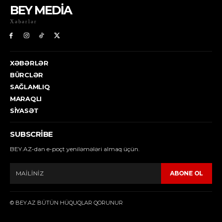
BEY MEDİA
Xəbərlər
XƏBƏRLƏR
BÜRCLƏR
SAĞLAMLIQ
MARAQLI
SIYASƏT
SUBSCRIBE
BEY.AZ-dan e-poçt yeniləmələri almaq üçün.
ABONE OL
© BEY.AZ BÜTÜN HÜQUQLAR QORUNUR