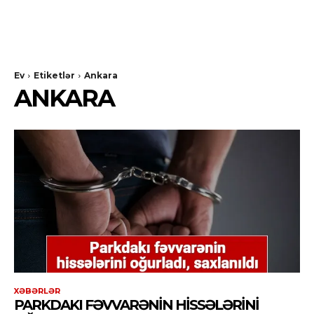
Ev
Etiketlər
Ankara
ANKARA
XƏBƏRLƏR
PARKDAKI FƏVVARƏNIN HISSƏLƏRINI