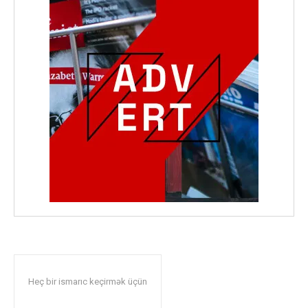
Heç bir ismarıc keçirmək üçün