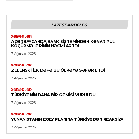
LATEST ARTICLES
XƏBƏRLƏR
AZƏRBAYCANDA BANK SISTEMINDƏN KƏNAR PUL
KÖÇÜRMƏLƏRININ HƏCMI ARTDI
7 Ağustos 2026
XƏBƏRLƏR
ZELENSKI ILK DƏFƏ BU ÖLKƏYƏ SƏFƏR ETDI
7 Ağustos 2026
XƏBƏRLƏR
TÜRKIYƏNIN DAHA BIR GƏMISI VURULDU
7 Ağustos 2026
XƏBƏRLƏR
YUNANISTANIN EGEY PLANINA TÜRKIYƏDƏN REAKSIYA
7 Ağustos 2026