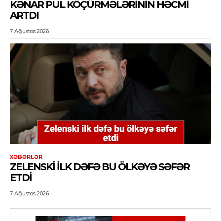
KƏNAR PUL KÖÇÜRMƏLƏRININ HƏCMI
ARTDI
7 Ağustos 2026
XƏBƏRLƏR
ZELENSKI ILK DƏFƏ BU ÖLKƏYƏ SƏFƏR
ETDI
7 Ağustos 2026