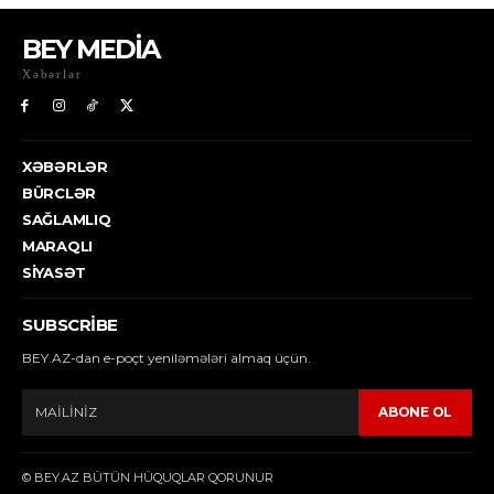
BEY MEDİA
Xəbərlər
XƏBƏRLƏR
BÜRCLƏR
SAĞLAMLIQ
MARAQLI
SIYASƏT
SUBSCRIBE
BEY.AZ-dan e-poçt yeniləmələri almaq üçün.
ABONE OL
© BEY.AZ BÜTÜN HÜQUQLAR QORUNUR