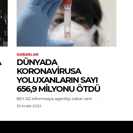
XƏBƏRLƏR
A
DÜNYADA
KORONAVIRUSA
YOLUXANLARIN SAYI
656,9 MILYONU ÖTDÜ
BEY.AZ informasiya agentliyi xəbər verir ...
25 Aralık 2022