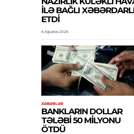
NAZIRLIK KÜLƏKLI HAV
ILƏ BAĞLI XƏBƏRDARL
ETDI
6 Ağustos 2026
XƏBƏRLƏR
BANKLARIN DOLLAR
TƏLƏBI 50 MILYONU
ÖTDÜ