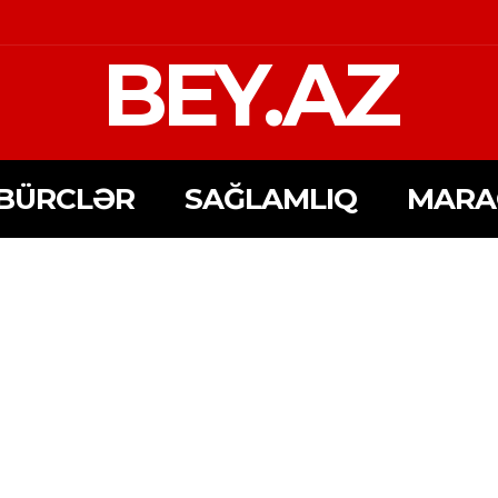
BEY.AZ
BÜRCLƏR
SAĞLAMLIQ
MARA