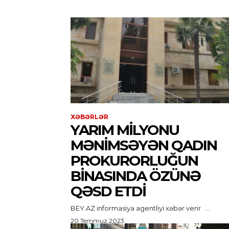
XƏBƏRLƏR
YARIM MILYONU
MƏNIMSƏYƏN QADIN
PROKURORLUĞUN
BINASINDA ÖZÜNƏ
QƏSD ETDI
BEY.AZ informasiya agentliyi xəbər verir ...
20 Temmuz 2023