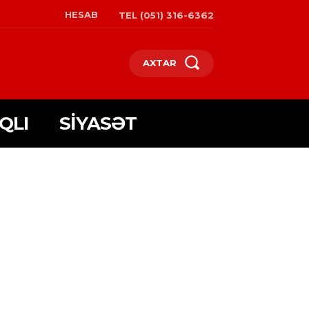
HESAB
TEL (051) 316-6362
AXTAR
QLI
SIYASƏT