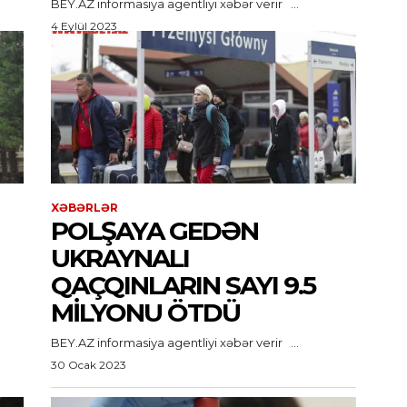
BEY.AZ informasiya agentliyi xəbər verir ...
4 Eylül 2023
XƏBƏRLƏR
POLŞAYA GEDƏN
UKRAYNALI
QAÇQINLARIN SAYI 9.5
MILYONU ÖTDÜ
BEY.AZ informasiya agentliyi xəbər verir ...
30 Ocak 2023