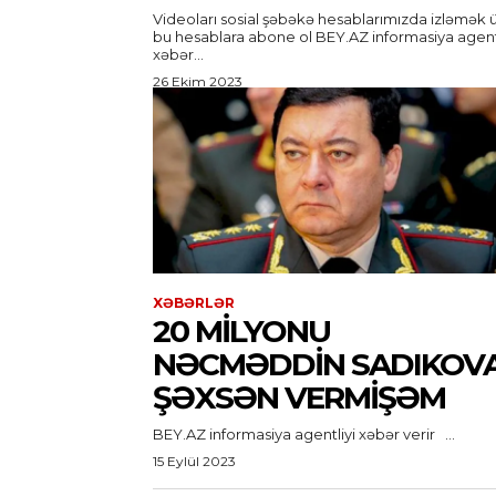
Videoları sosial şəbəkə hesablarımızda izləmək 
bu hesablara abone ol BEY.AZ informasiya agentliyi
xəbər...
26 Ekim 2023
XƏBƏRLƏR
20 MILYONU
NƏCMƏDDIN SADIKOV
ŞƏXSƏN VERMIŞƏM
BEY.AZ informasiya agentliyi xəbər verir ...
15 Eylül 2023