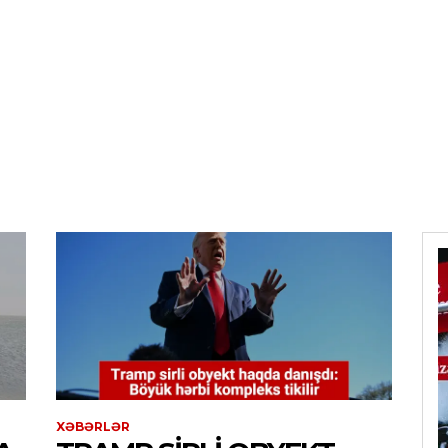
XƏBƏRLƏR