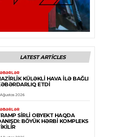
LATEST ARTICLES
ƏBƏRLƏR
AZIRLIK KÜLƏKLI HAVA ILƏ BAĞLI
XƏBƏRDARLIQ ETDI
 Ağustos 2026
ƏBƏRLƏR
TRAMP SIRLI OBYEKT HAQDA
DANIŞDI: BÖYÜK HƏRBI KOMPLEKS
IKILIR