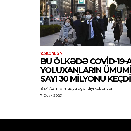
XƏBƏRLƏR
BU ÖLKƏDƏ COVID-19-
YOLUXANLARIN ÜMUMI
SAYI 30 MILYONU KEÇDI
BEY.AZ informasiya agentliyi xəbər verir ...
7 Ocak 2023