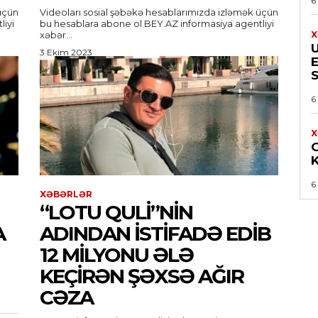
6
üçün
Videoları sosial şəbəkə hesablarımızda izləmək üçün
bu hesablara abone ol BEY.AZ informasiya agentliyi
xəbər...
X
3 Ekim 2023
E
6
X
6
XƏBƏRLƏR
“LOTU QULI”NIN
A
ADINDAN ISTIFADƏ EDIB
12 MILYONU ƏLƏ
KEÇIRƏN ŞƏXSƏ AĞIR
CƏZA