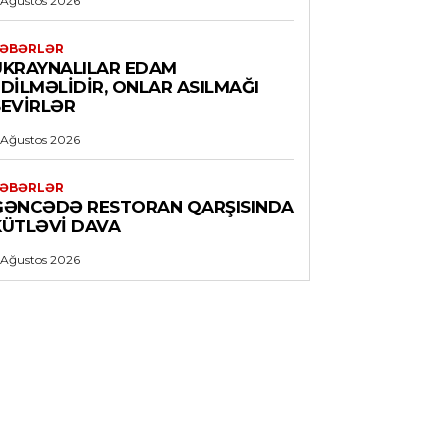
 Ağustos 2026
ƏBƏRLƏR
UKRAYNALILAR EDAM
DILMƏLIDIR, ONLAR ASILMAĞI
SEVIRLƏR
 Ağustos 2026
ƏBƏRLƏR
GƏNCƏDƏ RESTORAN QARŞISINDA
KÜTLƏVI DAVA
 Ağustos 2026