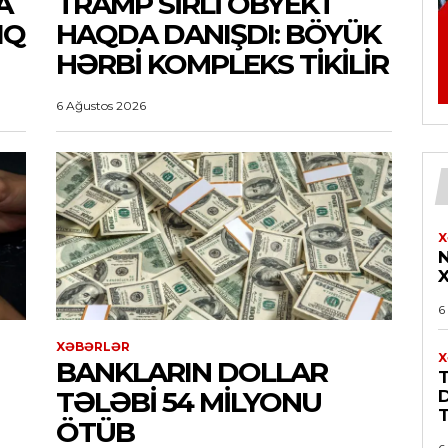
A
TRAMP SIRLI OBYEKT
IQ
HAQDA DANIŞDI: BÖYÜK
HƏRBI KOMPLEKS TIKILIR
6 Ağustos 2026
X
N
6
XƏBƏRLƏR
X
BANKLARIN DOLLAR
TƏLƏBI 54 MILYONU
T
ÖTÜB