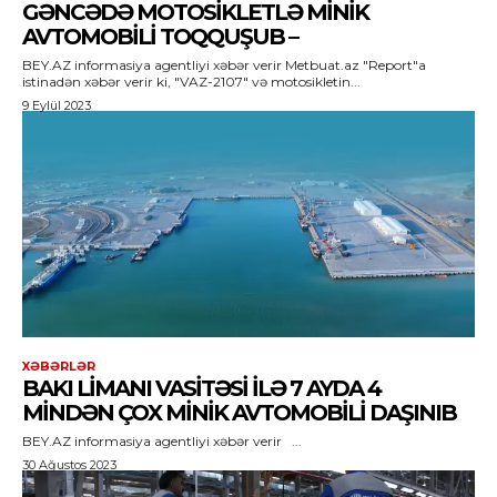
GƏNCƏDƏ MOTOSIKLETLƏ MINIK
AVTOMOBILI TOQQUŞUB –
BEY.AZ informasiya agentliyi xəbər verir Metbuat.az "Report"a
istinadən xəbər verir ki, "VAZ-2107" və motosikletin...
9 Eylül 2023
XƏBƏRLƏR
BAKI LIMANI VASITƏSI ILƏ 7 AYDA 4
MINDƏN ÇOX MINIK AVTOMOBILI DAŞINIB
BEY.AZ informasiya agentliyi xəbər verir ...
30 Ağustos 2023