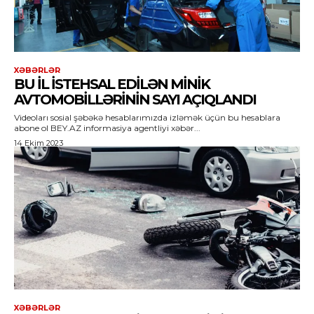
XƏBƏRLƏR
BU IL ISTEHSAL EDILƏN MINIK
AVTOMOBILLƏRININ SAYI AÇIQLANDI
Videoları sosial şəbəkə hesablarımızda izləmək üçün bu hesablara
abone ol BEY.AZ informasiya agentliyi xəbər...
14 Ekim 2023
XƏBƏRLƏR