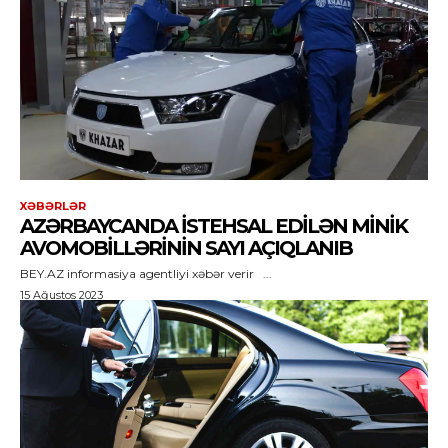
XƏBƏRLƏR
AZƏRBAYCANDA ISTEHSAL EDILƏN MINIK
AVOMOBILLƏRININ SAYI AÇIQLANIB
BEY.AZ informasiya agentliyi xəbər verir ...
15 Ağustos 2023