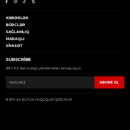
XƏBƏRLƏR
BÜRCLƏR
SAĞLAMLIQ
MARAQLI
SIYASƏT
SUBSCRIBE
BEY.AZ-dan e-poçt yeniləmələri almaq üçün.
ABONE OL
© BEY.AZ BÜTÜN HÜQUQLAR QORUNUR