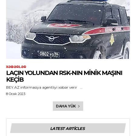
XƏBƏRLƏR
LAÇIN YOLUNDAN RSK-NIN MINIK MAŞINI
KEÇIB
BEY.AZ informasiya agentliyi xəbər verir ...
8 Ocak 2023
DAHA YÜK
LATEST ARTICLES