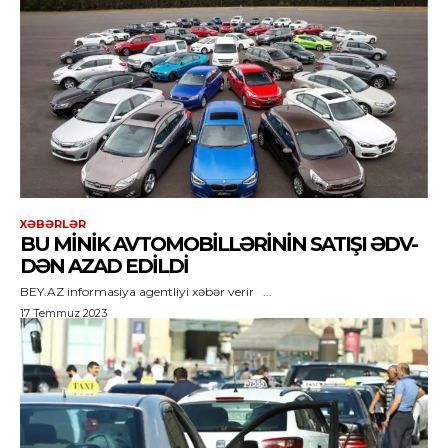
XƏBƏRLƏR
BU MINIK AVTOMOBILLƏRININ SATIŞI ƏDV-
DƏN AZAD EDILDI
BEY.AZ informasiya agentliyi xəbər verir ...
17 Temmuz 2023