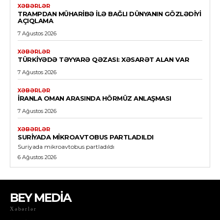
XƏBƏRLƏR
TRAMPDAN MÜHARIBƏ ILƏ BAĞLI DÜNYANIN GÖZLƏDIYI
AÇIQLAMA
7 Ağustos 2026
XƏBƏRLƏR
TÜRKIYƏDƏ TƏYYARƏ QƏZASI: XƏSARƏT ALAN VAR
7 Ağustos 2026
XƏBƏRLƏR
İRANLA OMAN ARASINDA HÖRMÜZ ANLAŞMASI
7 Ağustos 2026
XƏBƏRLƏR
SURIYADA MIKROAVTOBUS PARTLADILDI
Suriyada mikroavtobus partladıldı
6 Ağustos 2026
BEY MEDİA
Xəbərlər