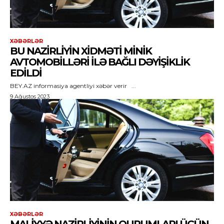
XƏBƏRLƏR
BU NAZIRLIYIN XIDMƏTI MINIK
AVTOMOBILLƏRI ILƏ BAĞLI DƏYIŞIKLIK
EDILDI
BEY.AZ informasiya agentliyi xəbər verir ...
9 Ağustos 2023
XƏBƏRLƏR