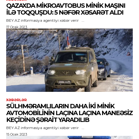
QAZAXDA MIKROAVTOBUS MINIK MAŞINI
ILƏ TOQQUŞDU: 5 NƏFƏR XƏSARƏT ALDI
BEY.AZ informasiya agentliyi xəbər verir ...
17 Ocak 2023
XƏBƏRLƏR
SÜLHMƏRAMLILARIN DAHA IKI MINIK
AVTOMOBILININ LAÇINA LAÇINA MANEƏSIZ
KEÇIDINƏ ŞƏRAIT YARADILIB
BEY.AZ informasiya agentliyi xəbər verir ...
15 Ocak 2023