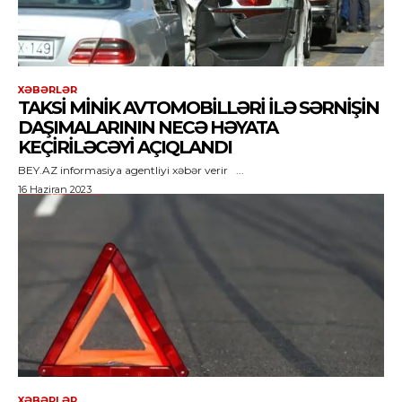
XƏBƏRLƏR
TAKSI MINIK AVTOMOBILLƏRI ILƏ SƏRNIŞIN
DAŞIMALARININ NECƏ HƏYATA
KEÇIRILƏCƏYI AÇIQLANDI
BEY.AZ informasiya agentliyi xəbər verir ...
16 Haziran 2023
XƏBƏRLƏR