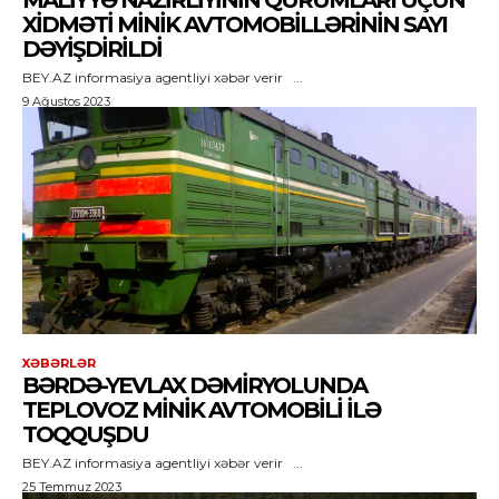
MALIYYƏ NAZIRLIYININ QURUMLARI ÜÇÜN
XIDMƏTI MINIK AVTOMOBILLƏRININ SAYI
DƏYIŞDIRILDI
BEY.AZ informasiya agentliyi xəbər verir ...
9 Ağustos 2023
XƏBƏRLƏR
BƏRDƏ-YEVLAX DƏMIRYOLUNDA
TEPLOVOZ MINIK AVTOMOBILI ILƏ
TOQQUŞDU
BEY.AZ informasiya agentliyi xəbər verir ...
25 Temmuz 2023