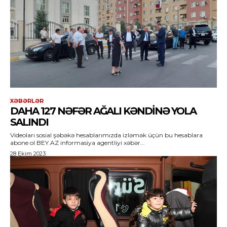
XƏBƏRLƏR
DAHA 127 NƏFƏR AĞALI KƏNDINƏ YOLA
SALINDI
Videoları sosial şəbəkə hesablarımızda izləmək üçün bu hesablara
abone ol BEY.AZ informasiya agentliyi xəbər...
28 Ekim 2023