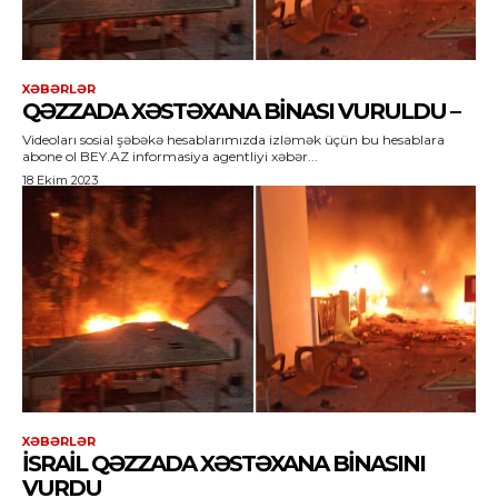
XƏBƏRLƏR
QƏZZADA XƏSTƏXANA BINASI VURULDU –
Videoları sosial şəbəkə hesablarımızda izləmək üçün bu hesablara
abone ol BEY.AZ informasiya agentliyi xəbər...
18 Ekim 2023
XƏBƏRLƏR
İSRAIL QƏZZADA XƏSTƏXANA BINASINI
VURDU