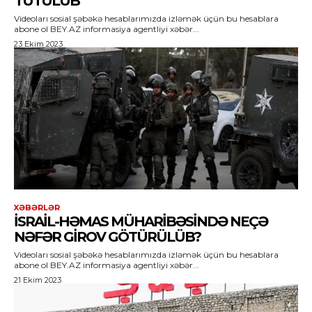
TUTULUB
Videoları sosial şəbəkə hesablarımızda izləmək üçün bu hesablara
abone ol BEY.AZ informasiya agentliyi xəbər...
23 Ekim 2023
XƏBƏRLƏR
İSRAIL-HƏMAS MÜHARIBƏSINDƏ NEÇƏ
NƏFƏR GIROV GÖTÜRÜLÜB?
Videoları sosial şəbəkə hesablarımızda izləmək üçün bu hesablara
abone ol BEY.AZ informasiya agentliyi xəbər...
21 Ekim 2023