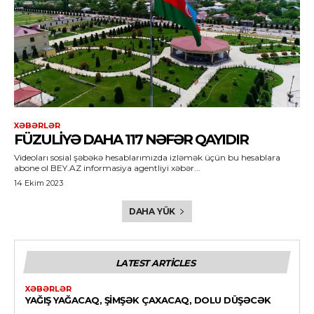
XƏBƏRLƏR
FÜZULIYƏ DAHA 117 NƏFƏR QAYIDIR
Videoları sosial şəbəkə hesablarımızda izləmək üçün bu hesablara
abone ol BEY.AZ informasiya agentliyi xəbər...
14 Ekim 2023
DAHA YÜK
LATEST ARTICLES
XƏBƏRLƏR
YAĞIŞ YAĞACAQ, ŞIMŞƏK ÇAXACAQ, DOLU DÜŞƏCƏK