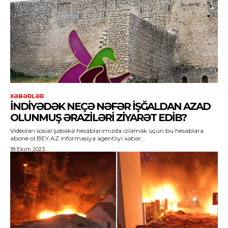
XƏBƏRLƏR
İNDIYƏDƏK NEÇƏ NƏFƏR IŞĞALDAN AZAD
OLUNMUŞ ƏRAZILƏRI ZIYARƏT EDIB?
Videoları sosial şəbəkə hesablarımızda izləmək üçün bu hesablara
abone ol BEY.AZ informasiya agentliyi xəbər...
18 Ekim 2023