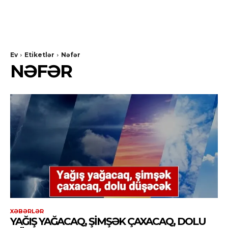
Ev
Etiketlər
Nəfər
NƏFƏR
XƏBƏRLƏR
YAĞIŞ YAĞACAQ, ŞIMŞƏK ÇAXACAQ, DOLU