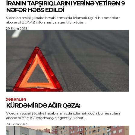
İRANIN TAPŞIRIQLARINI YERINƏ YETIRƏN 9
NƏFƏR HƏBS EDILDI
Videoları sosial şəbəkə hesablarımızda izləmək üçün bu hesablara
abone ol BEY.AZ informasiya agentliyi xəbər...
29 Ekim 2023
XƏBƏRLƏR
KÜRDƏMIRDƏ AĞIR QƏZA:
Videoları sosial şəbəkə hesablarımızda izləmək üçün bu hesablara
abone ol BEY.AZ informasiya agentliyi xəbər...
29 Ekim 2023