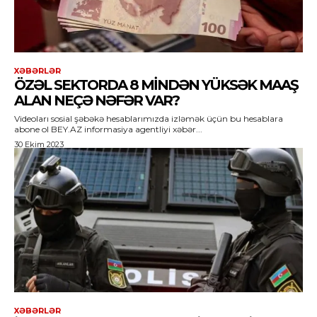
XƏBƏRLƏR
ÖZƏL SEKTORDA 8 MINDƏN YÜKSƏK MAAŞ
ALAN NEÇƏ NƏFƏR VAR?
Videoları sosial şəbəkə hesablarımızda izləmək üçün bu hesablara
abone ol BEY.AZ informasiya agentliyi xəbər...
30 Ekim 2023
XƏBƏRLƏR