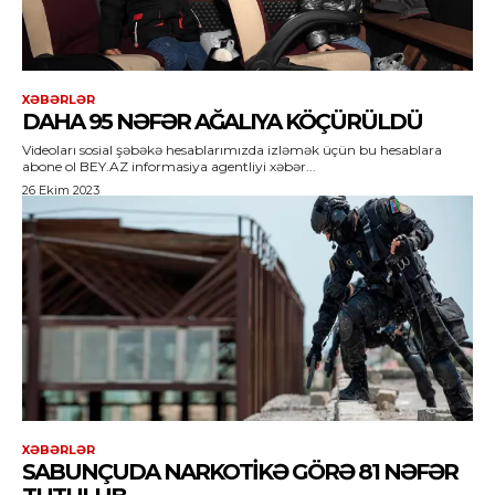
XƏBƏRLƏR
DAHA 95 NƏFƏR AĞALIYA KÖÇÜRÜLDÜ
Videoları sosial şəbəkə hesablarımızda izləmək üçün bu hesablara
abone ol BEY.AZ informasiya agentliyi xəbər...
26 Ekim 2023
XƏBƏRLƏR
SABUNÇUDA NARKOTIKƏ GÖRƏ 81 NƏFƏR