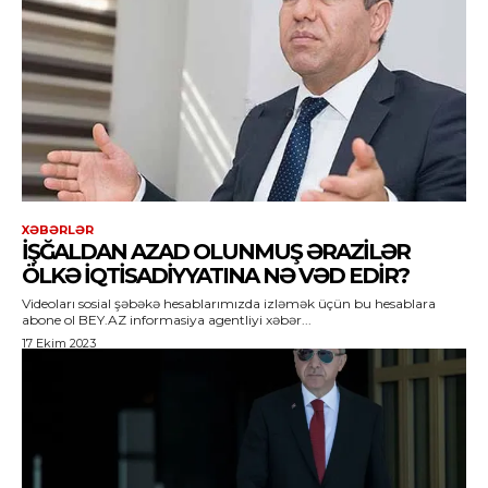
XƏBƏRLƏR
İŞĞALDAN AZAD OLUNMUŞ ƏRAZILƏR
ÖLKƏ IQTISADIYYATINA NƏ VƏD EDIR?
Videoları sosial şəbəkə hesablarımızda izləmək üçün bu hesablara
abone ol BEY.AZ informasiya agentliyi xəbər...
17 Ekim 2023