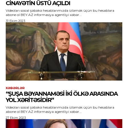
CINAYƏTIN ÜSTÜ AÇILDI
Videoları sosial şəbəkə hesablarımızda izləmək üçün bu hesablara
abone ol BEY.AZ informasiya agentliyi xəbər...
31 Ekim 2023
XƏBƏRLƏR
“ŞUŞA BƏYANNAMƏSI IKI ÖLKƏ ARASINDA
YOL XƏRITƏSIDIR”
Videoları sosial şəbəkə hesablarımızda izləmək üçün bu hesablara
abone ol BEY.AZ informasiya agentliyi xəbər...
27 Ekim 2023