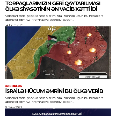
TORPAQLARIMIZIN GERI QAYTARILMASI
ÖLKƏ SIYASƏTININ ƏN VACIB XƏTTI IDI
Videoları sosial şəbəkə hesablarımızda izləmək üçün bu hesablara
abone ol BEY.AZ informasiya agentliyi xəbər...
14 Ekim 2023
XƏBƏRLƏR
İSRAILƏ HÜCUM ƏMRINI BU ÖLKƏ VERIB
Videoları sosial şəbəkə hesablarımızda izləmək üçün bu hesablara
abone ol BEY.AZ informasiya agentliyi xəbər...
9 Ekim 2023