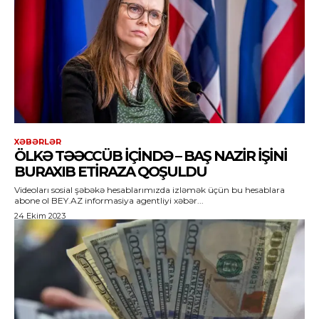
XƏBƏRLƏR
ÖLKƏ TƏƏCCÜB IÇINDƏ – BAŞ NAZIR IŞINI
BURAXIB ETIRAZA QOŞULDU
Videoları sosial şəbəkə hesablarımızda izləmək üçün bu hesablara
abone ol BEY.AZ informasiya agentliyi xəbər...
24 Ekim 2023