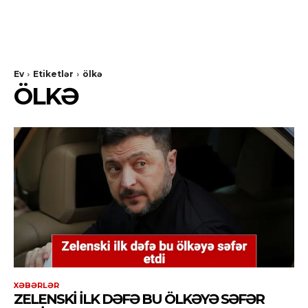
Ev
Etiketlər
ölkə
ÖLKƏ
XƏBƏRLƏR
ZELENSKI ILK DƏFƏ BU ÖLKƏYƏ SƏFƏR