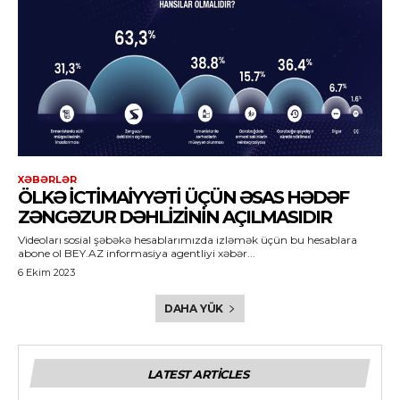
XƏBƏRLƏR
ÖLKƏ ICTIMAIYYƏTI ÜÇÜN ƏSAS HƏDƏF
ZƏNGƏZUR DƏHLIZININ AÇILMASIDIR
Videoları sosial şəbəkə hesablarımızda izləmək üçün bu hesablara
abone ol BEY.AZ informasiya agentliyi xəbər...
6 Ekim 2023
DAHA YÜK
LATEST ARTICLES