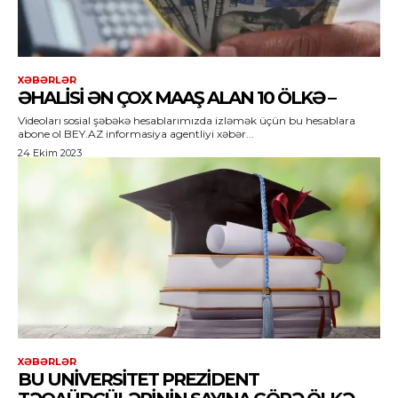
XƏBƏRLƏR
ƏHALISI ƏN ÇOX MAAŞ ALAN 10 ÖLKƏ –
Videoları sosial şəbəkə hesablarımızda izləmək üçün bu hesablara
abone ol BEY.AZ informasiya agentliyi xəbər...
24 Ekim 2023
XƏBƏRLƏR
BU UNIVERSITET PREZIDENT