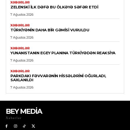
XƏBƏRLƏR
ZELENSKI ILK DƏFƏ BU ÖLKƏYƏ SƏFƏR ETDI
7 Ağustos 2026
XƏBƏRLƏR
TÜRKIYƏNIN DAHA BIR GƏMISI VURULDU
7 Ağustos 2026
XƏBƏRLƏR
YUNANISTANIN EGEY PLANINA TÜRKIYƏDƏN REAKSIYA
7 Ağustos 2026
XƏBƏRLƏR
PARKDAKI FƏVVARƏNIN HISSƏLƏRINI OĞURLADI,
SAXLANILDI
7 Ağustos 2026
BEY MEDİA
Xəbərlər