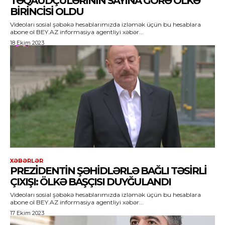
TƏQAÜDÇÜLƏRININ SAYINA GÖRƏ ÖLKƏ
BIRINCISI OLDU
Videoları sosial şəbəkə hesablarımızda izləmək üçün bu hesablara
abone ol BEY.AZ informasiya agentliyi xəbər...
18 Ekim 2023
XƏBƏRLƏR
PREZIDENTIN ŞƏHIDLƏRLƏ BAĞLI TƏSIRLI
ÇIXIŞI: ÖLKƏ BAŞÇISI DUYĞULANDI
Videoları sosial şəbəkə hesablarımızda izləmək üçün bu hesablara
abone ol BEY.AZ informasiya agentliyi xəbər...
17 Ekim 2023