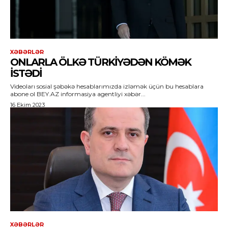
XƏBƏRLƏR
ONLARLA ÖLKƏ TÜRKIYƏDƏN KÖMƏK
ISTƏDI
Videoları sosial şəbəkə hesablarımızda izləmək üçün bu hesablara
abone ol BEY.AZ informasiya agentliyi xəbər...
16 Ekim 2023
XƏBƏRLƏR