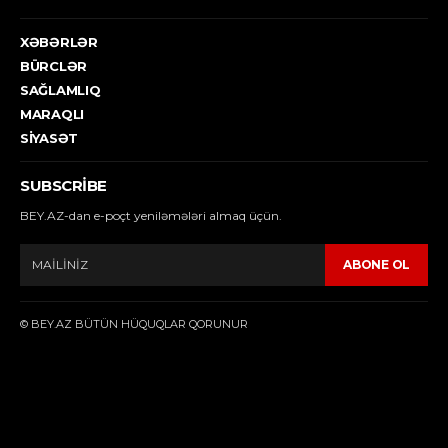
XƏBƏRLƏR
BÜRCLƏR
SAĞLAMLIQ
MARAQLI
SIYASƏT
SUBSCRIBE
BEY.AZ-dan e-poçt yeniləmələri almaq üçün.
ABONE OL
© BEY.AZ BÜTÜN HÜQUQLAR QORUNUR