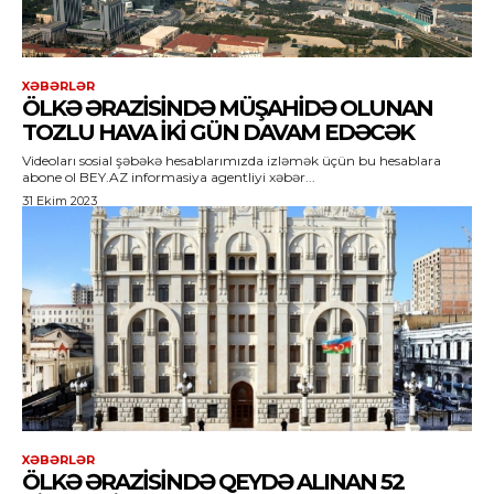
XƏBƏRLƏR
ÖLKƏ ƏRAZISINDƏ MÜŞAHIDƏ OLUNAN
TOZLU HAVA IKI GÜN DAVAM EDƏCƏK
Videoları sosial şəbəkə hesablarımızda izləmək üçün bu hesablara
abone ol BEY.AZ informasiya agentliyi xəbər...
31 Ekim 2023
XƏBƏRLƏR
ÖLKƏ ƏRAZISINDƏ QEYDƏ ALINAN 52