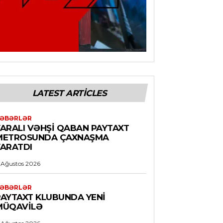
LATEST ARTICLES
ƏBƏRLƏR
YARALI VƏHŞI QABAN PAYTAXT
METROSUNDA ÇAXNAŞMA
YARATDI
 Ağustos 2026
ƏBƏRLƏR
PAYTAXT KLUBUNDA YENI
MÜQAVILƏ