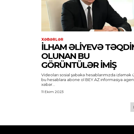
XƏBƏRLƏR
İLHAM ƏLIYEVƏ TƏQDI
OLUNAN BU
GÖRÜNTÜLƏR IMIŞ
Videoları sosial şəbəkə hesablarımızda izləmək 
bu hesablara abone ol BEY.AZ informasiya agentliyi
xəbər...
11 Ekim 2023