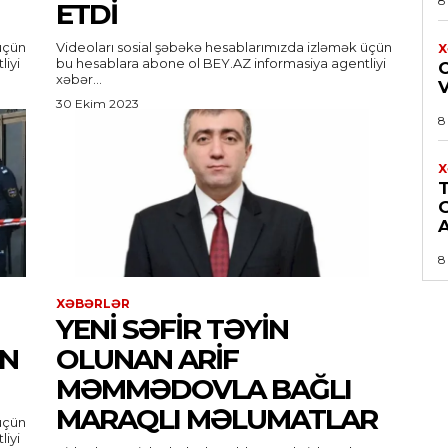
8
ETDI
üçün
Videoları sosial şəbəkə hesablarımızda izləmək üçün
X
bu hesablara abone ol BEY.AZ informasiya agentliyi
xəbər...
30 Ekim 2023
8
X
A
8
XƏBƏRLƏR
YENI SƏFIR TƏYIN
ƏN
OLUNAN ARIF
MƏMMƏDOVLA BAĞLI
MARAQLI MƏLUMATLAR
üçün