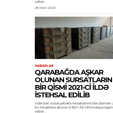
xəbər...
28 Ekim 2023
XƏBƏRLƏR
QARABAĞDA AŞKAR
OLUNAN SURSATLARIN
BIR QISMI 2021-CI ILDƏ
ISTEHSAL EDILIB
Videoları sosial şəbəkə hesablarımızda izləmək 
bu hesablara abone ol BEY.AZ informasiya agentliyi
xəbər...