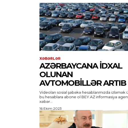
XƏBƏRLƏR
AZƏRBAYCANA IDXAL
OLUNAN
AVTOMOBILLƏR ARTIB
Videoları sosial şəbəkə hesablarımızda izləmək 
bu hesablara abone ol BEY.AZ informasiya agentliyi
xəbər...
16 Ekim 2023