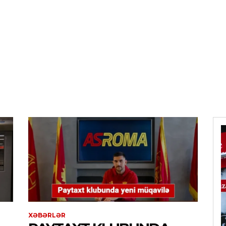
XƏBƏRLƏR