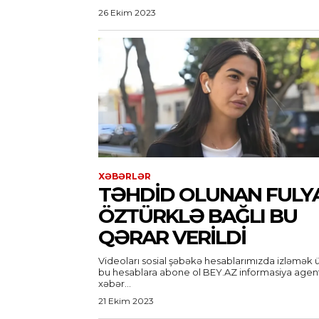
26 Ekim 2023
XƏBƏRLƏR
TƏHDID OLUNAN FULY
ÖZTÜRKLƏ BAĞLI BU
QƏRAR VERİLDİ
Videoları sosial şəbəkə hesablarımızda izləmək 
bu hesablara abone ol BEY.AZ informasiya agentliyi
xəbər...
21 Ekim 2023