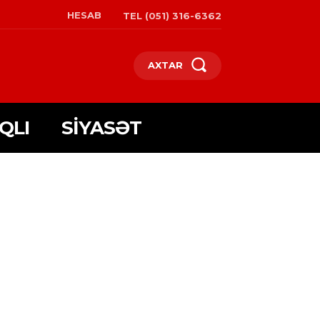
HESAB
TEL (051) 316-6362
AXTAR
QLI
SIYASƏT