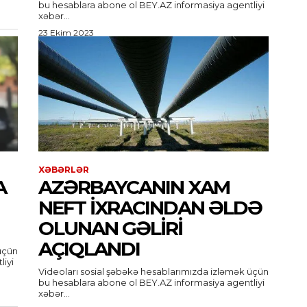
bu hesablara abone ol BEY.AZ informasiya agentliyi
xəbər...
23 Ekim 2023
XƏBƏRLƏR
A
AZƏRBAYCANIN XAM
NEFT IXRACINDAN ƏLDƏ
OLUNAN GƏLIRI
AÇIQLANDI
üçün
Videoları sosial şəbəkə hesablarımızda izləmək üçün
bu hesablara abone ol BEY.AZ informasiya agentliyi
xəbər...