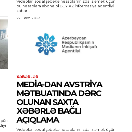
Videoları sosial şəbəkə hesablarımızda izləmək üçün
bu hesablara abone ol BEY.AZ informasiya agentliyi
xəbər...
27 Ekim 2023
XƏBƏRLƏR
MEDİA-DAN AVSTRIYA
MƏTBUATINDA DƏRC
OLUNAN SAXTA
XƏBƏRLƏ BAĞLI
AÇIQLAMA
üçün
Videoları sosial şəbəkə hesablarımızda izləmək üçün