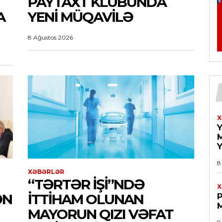
PAYTAXT KLUBUNDA
A
YENI MÜQAVILƏ
8 Ağustos 2026
X
8
XƏBƏRLƏR
“TƏRTƏR IŞI”NDƏ
X
ƏN
ITTIHAM OLUNAN
MAYORUN QIZI VƏFAT