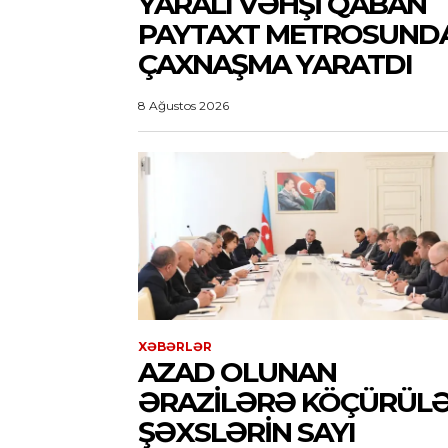
YARALI VƏHŞI QABAN
PAYTAXT METROSUND
ÇAXNAŞMA YARATDI
8 Ağustos 2026
XƏBƏRLƏR
AZAD OLUNAN
ƏRAZILƏRƏ KÖÇÜRÜL
ŞƏXSLƏRIN SAYI