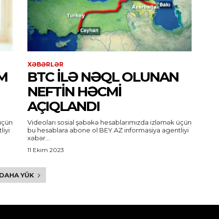
XƏBƏRLƏR
M
BTC ILƏ NƏQL OLUNAN
NEFTIN HƏCMI
AÇIQLANDI
üçün
Videoları sosial şəbəkə hesablarımızda izləmək üçün
bu hesablara abone ol BEY.AZ informasiya agentliyi
xəbər...
11 Ekim 2023
DAHA YÜK