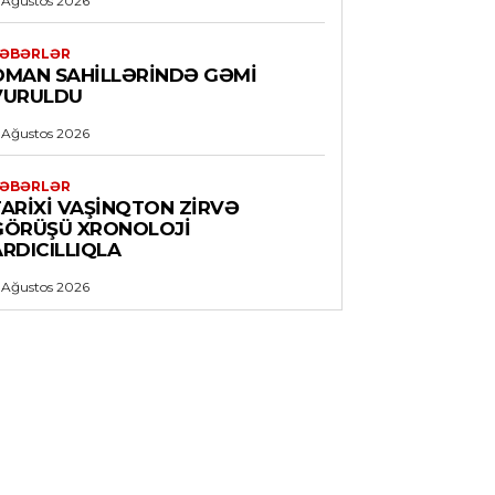
 Ağustos 2026
ƏBƏRLƏR
OMAN SAHILLƏRINDƏ GƏMI
VURULDU
 Ağustos 2026
ƏBƏRLƏR
TARIXI VAŞINQTON ZIRVƏ
GÖRÜŞÜ XRONOLOJI
RDICILLIQLA
 Ağustos 2026