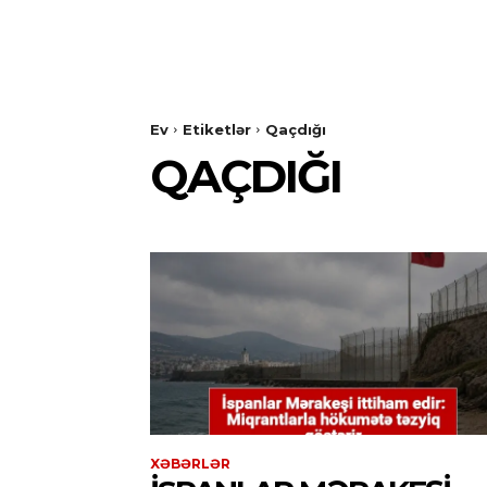
Ev
Etiketlər
Qaçdığı
QAÇDIĞI
XƏBƏRLƏR