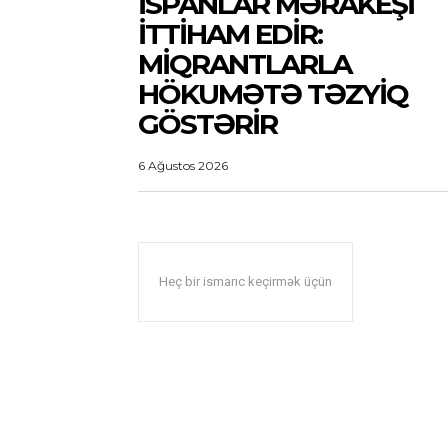
İSPANLAR MƏRAKEŞI
ITTIHAM EDIR:
MIQRANTLARLA
HÖKUMƏTƏ TƏZYIQ
GÖSTƏRIR
6 Ağustos 2026
Heç bir ismarıc keçirmək üçün