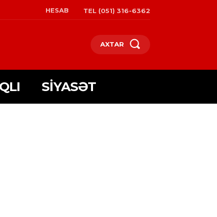
HESAB
TEL (051) 316-6362
AXTAR
QLI
SIYASƏT