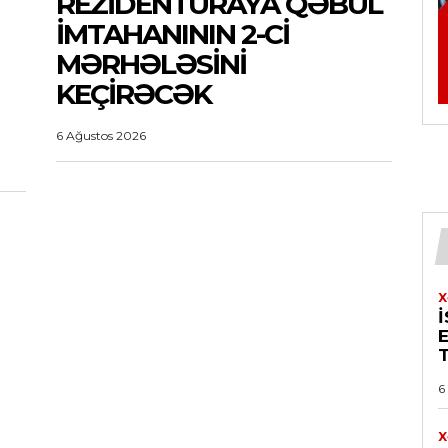
REZIDENTURAYA QƏBUL
IMTAHANININ 2-CI
MƏRHƏLƏSINI
KEÇIRƏCƏK
6 Ağustos 2026
X
6
X