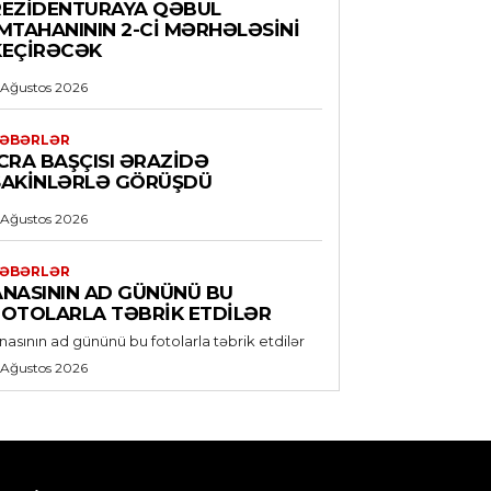
REZIDENTURAYA QƏBUL
IMTAHANININ 2-CI MƏRHƏLƏSINI
KEÇIRƏCƏK
 Ağustos 2026
ƏBƏRLƏR
CRA BAŞÇISI ƏRAZIDƏ
SAKINLƏRLƏ GÖRÜŞDÜ
 Ağustos 2026
ƏBƏRLƏR
ANASININ AD GÜNÜNÜ BU
FOTOLARLA TƏBRIK ETDILƏR
nasının ad gününü bu fotolarla təbrik etdilər
 Ağustos 2026