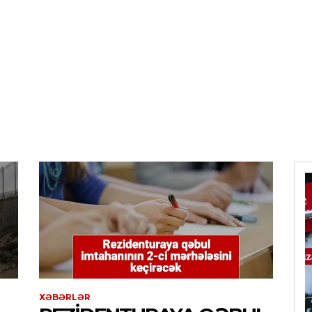
XƏBƏRLƏR