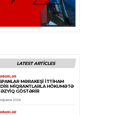
LATEST ARTICLES
ƏBƏRLƏR
İSPANLAR MƏRAKEŞI ITTIHAM
EDIR: MIQRANTLARLA HÖKUMƏTƏ
TƏZYIQ GÖSTƏRIR
 Ağustos 2026
ƏBƏRLƏR