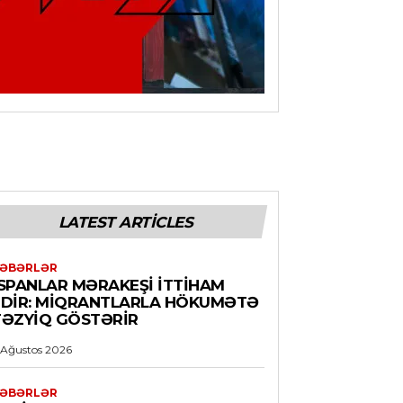
LATEST ARTICLES
ƏBƏRLƏR
İSPANLAR MƏRAKEŞI ITTIHAM
EDIR: MIQRANTLARLA HÖKUMƏTƏ
TƏZYIQ GÖSTƏRIR
 Ağustos 2026
ƏBƏRLƏR