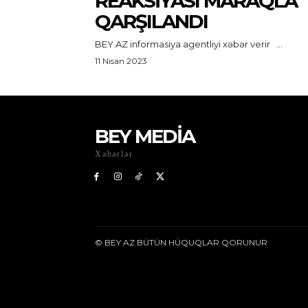
REAKSIYASI MARAQLA
QARŞILANDI
BEY.AZ informasiya agentliyi xəbər verir ...
11 Nisan 2023
BEY MEDİA
Xəbərlər
© BEY.AZ BÜTÜN HÜQUQLAR QORUNUR