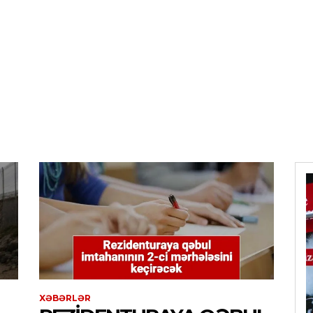
XƏBƏRLƏR