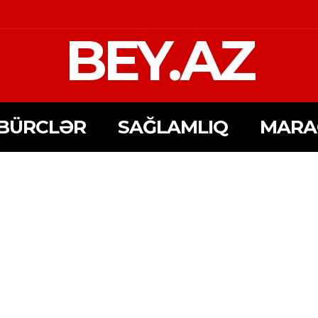
BEY.AZ
BÜRCLƏR
SAĞLAMLIQ
MARA