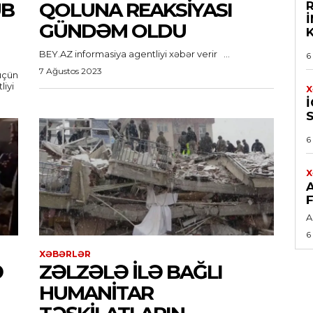
UB
QOLUNA REAKSIYASI
GÜNDƏM OLDU
BEY.AZ informasiya agentliyi xəbər verir ...
6
7 Ağustos 2023
üçün
X
İ
6
X
A
6
XƏBƏRLƏR
Ə
ZƏLZƏLƏ ILƏ BAĞLI
HUMANITAR