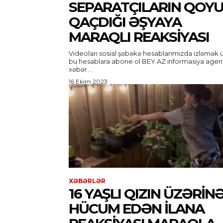
SEPARATÇILARIN QOY
QAÇDIĞI ƏŞYAYA
MARAQLI REAKSIYASI
Videoları sosial şəbəkə hesablarımızda izləmək 
bu hesablara abone ol BEY.AZ informasiya agentliyi
xəbər...
16 Ekim 2023
XƏBƏRLƏR
16 YAŞLI QIZIN ÜZƏRIN
HÜCUM EDƏN ILANA