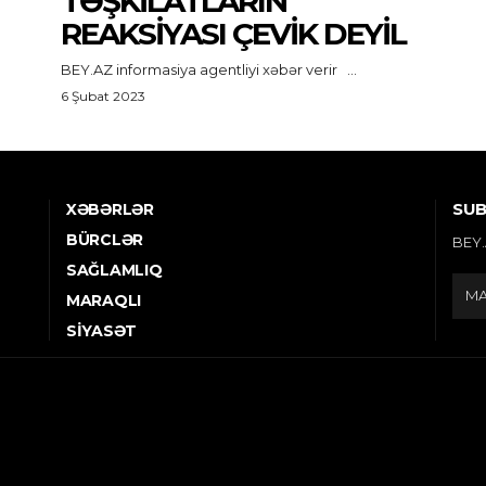
TƏŞKILATLARIN
REAKSIYASI ÇEVIK DEYIL
BEY.AZ informasiya agentliyi xəbər verir ...
6 Şubat 2023
SUB
XƏBƏRLƏR
BÜRCLƏR
BEY.
SAĞLAMLIQ
MARAQLI
SIYASƏT