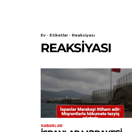
Ev
Etiketlər
Reaksiyası
REAKSIYASI
XƏBƏRLƏR