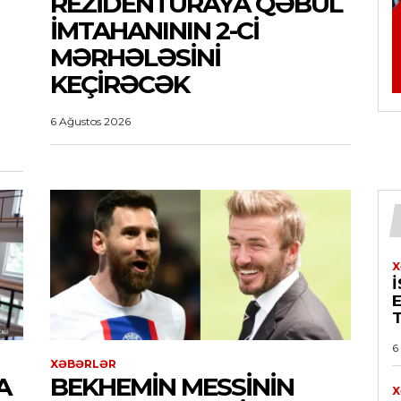
REZIDENTURAYA QƏBUL
IMTAHANININ 2-CI
MƏRHƏLƏSINI
KEÇIRƏCƏK
6 Ağustos 2026
X
6
XƏBƏRLƏR
A
BEKHEMIN MESSININ
X