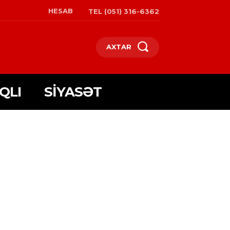
HESAB
TEL (051) 316-6362
AXTAR
QLI
SIYASƏT