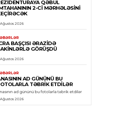
REZIDENTURAYA QƏBUL
IMTAHANININ 2-CI MƏRHƏLƏSINI
KEÇIRƏCƏK
 Ağustos 2026
ƏBƏRLƏR
CRA BAŞÇISI ƏRAZIDƏ
SAKINLƏRLƏ GÖRÜŞDÜ
 Ağustos 2026
ƏBƏRLƏR
ANASININ AD GÜNÜNÜ BU
FOTOLARLA TƏBRIK ETDILƏR
nasının ad gününü bu fotolarla təbrik etdilər
 Ağustos 2026