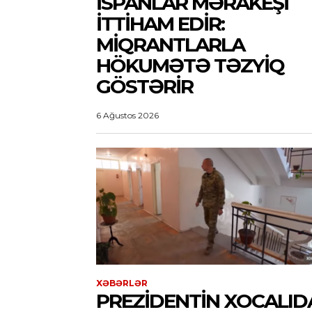
İSPANLAR MƏRAKEŞI
ITTIHAM EDIR:
MIQRANTLARLA
HÖKUMƏTƏ TƏZYIQ
GÖSTƏRIR
6 Ağustos 2026
XƏBƏRLƏR
PREZIDENTIN XOCALID