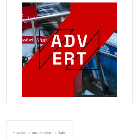
Heç bir ismarıc keçirmək üçün