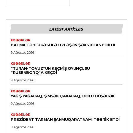
LATEST ARTICLES
XƏBƏRLƏR
BATMA TƏHLÜKƏSI ILƏ ÜZLƏŞƏN ŞƏXS XILAS EDILDI
9 Ağustos 2026
XƏBƏRLƏR
“TURAN-TOVUZ”UN KEÇMIŞ OYUNÇUSU
“RUSENBORQ”A KEÇDI
9 Ağustos 2026
XƏBƏRLƏR
YAĞIŞ YAĞACAQ, ŞIMŞƏK ÇAXACAQ, DOLU DÜŞƏCƏK
9 Ağustos 2026
XƏBƏRLƏR
PREZIDENT TARMAN ŞANMUQARATNAMI TƏBRIK ETDI
9 Ağustos 2026