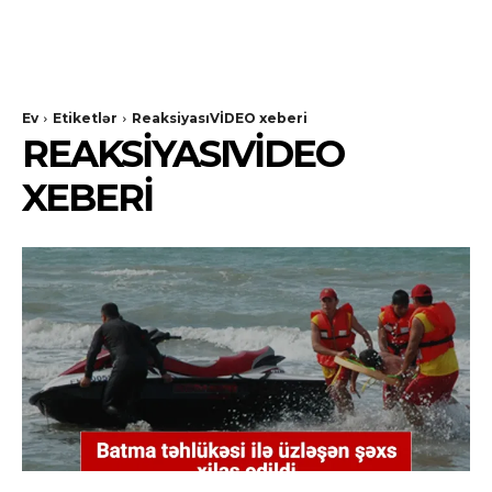
Ev
Etiketlər
ReaksiyasıVİDEO xeberi
REAKSIYASIVİDEO
XEBERI