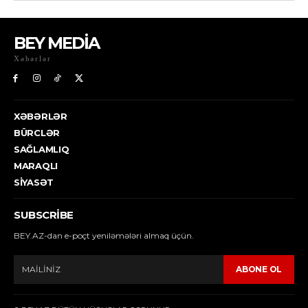
BEY MEDİA
Xəbərlər
XƏBƏRLƏR
BÜRCLƏR
SAĞLAMLIQ
MARAQLI
SIYASƏT
SUBSCRIBE
BEY.AZ-dan e-poçt yeniləmələri almaq üçün.
ABONE OL