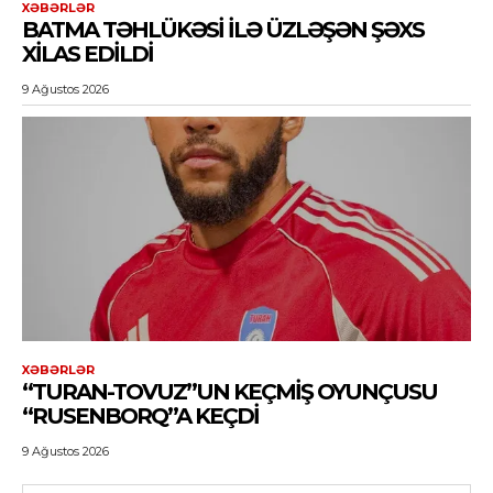
XƏBƏRLƏR
BATMA TƏHLÜKƏSI ILƏ ÜZLƏŞƏN ŞƏXS
XILAS EDILDI
9 Ağustos 2026
XƏBƏRLƏR
“TURAN-TOVUZ”UN KEÇMIŞ OYUNÇUSU
“RUSENBORQ”A KEÇDI
9 Ağustos 2026