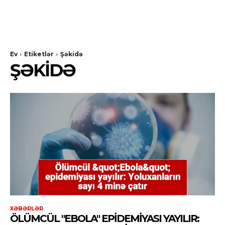
Ev
Etiketlər
Şəkidə
ŞƏKIDƏ
XƏBƏRLƏR
ÖLÜMCÜL "EBOLA" EPIDEMIYASI YAYILIR: