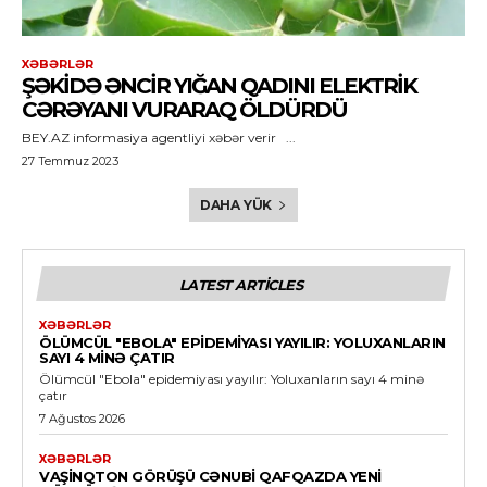
XƏBƏRLƏR
ŞƏKIDƏ ƏNCIR YIĞAN QADINI ELEKTRIK
CƏRƏYANI VURARAQ ÖLDÜRDÜ
BEY.AZ informasiya agentliyi xəbər verir ...
27 Temmuz 2023
DAHA YÜK
LATEST ARTICLES
XƏBƏRLƏR
ÖLÜMCÜL "EBOLA" EPIDEMIYASI YAYILIR: YOLUXANLARIN
SAYI 4 MINƏ ÇATIR
Ölümcül "Ebola" epidemiyası yayılır: Yoluxanların sayı 4 minə
çatır
7 Ağustos 2026
XƏBƏRLƏR
VAŞINQTON GÖRÜŞÜ CƏNUBI QAFQAZDA YENI