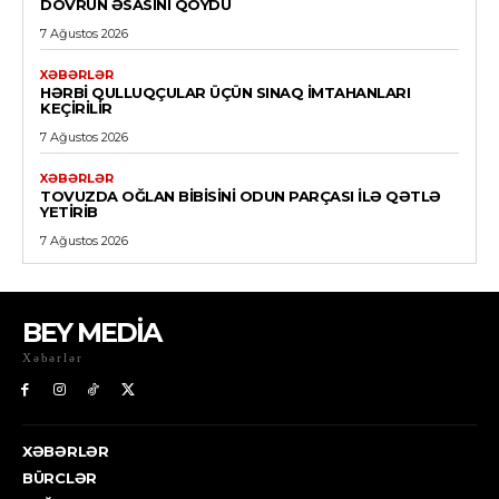
DÖVRÜN ƏSASINI QOYDU
7 Ağustos 2026
XƏBƏRLƏR
HƏRBI QULLUQÇULAR ÜÇÜN SINAQ IMTAHANLARI
KEÇIRILIR
7 Ağustos 2026
XƏBƏRLƏR
TOVUZDA OĞLAN BIBISINI ODUN PARÇASI ILƏ QƏTLƏ
YETIRIB
7 Ağustos 2026
BEY MEDİA
Xəbərlər
XƏBƏRLƏR
BÜRCLƏR