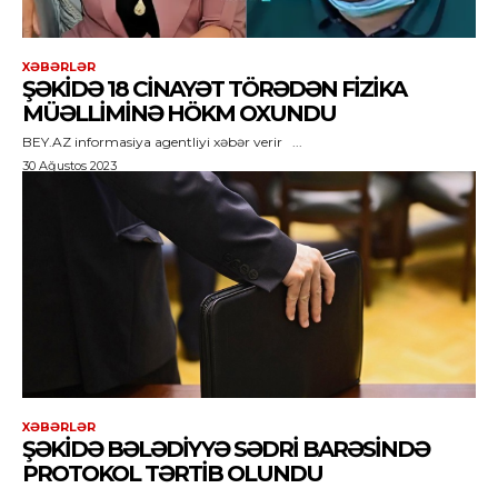
XƏBƏRLƏR
ŞƏKIDƏ 18 CINAYƏT TÖRƏDƏN FIZIKA
MÜƏLLIMINƏ HÖKM OXUNDU
BEY.AZ informasiya agentliyi xəbər verir ...
30 Ağustos 2023
XƏBƏRLƏR
ŞƏKIDƏ BƏLƏDIYYƏ SƏDRI BARƏSINDƏ
PROTOKOL TƏRTIB OLUNDU