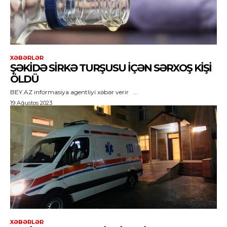
XƏBƏRLƏR
ŞƏKIDƏ SIRKƏ TURŞUSU IÇƏN SƏRXOŞ KIŞI
ÖLDÜ
BEY.AZ informasiya agentliyi xəbər verir ...
19 Ağustos 2023
XƏBƏRLƏR