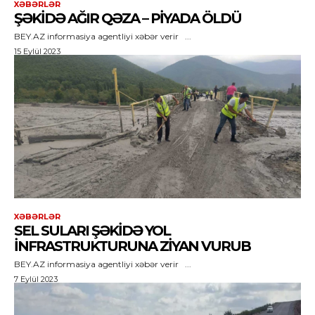
XƏBƏRLƏR
ŞƏKIDƏ AĞIR QƏZA – PIYADA ÖLDÜ
BEY.AZ informasiya agentliyi xəbər verir ...
15 Eylül 2023
XƏBƏRLƏR
SEL SULARI ŞƏKIDƏ YOL
INFRASTRUKTURUNA ZIYAN VURUB
BEY.AZ informasiya agentliyi xəbər verir ...
7 Eylül 2023