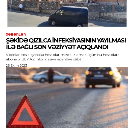
XƏBƏRLƏR
ŞƏKIDƏ QIZILCA INFEKSIYASININ YAYILMASI
ILƏ BAĞLI SON VƏZIYYƏT AÇIQLANDI
Videoları sosial şəbəkə hesablarımızda izləmək üçün bu hesablara
abone ol BEY.AZ informasiya agentliyi xəbər...
26 Ekim 2023