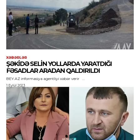
XƏBƏRLƏR
ŞƏKIDƏ SELIN YOLLARDA YARATDIĞI
FƏSADLAR ARADAN QALDIRILDI
BEY.AZ informasiya agentliyi xəbər verir ...
1 Eylül 2023