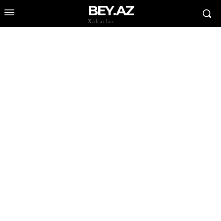
BEY.AZ
Xəbərlər