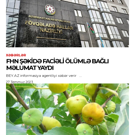
XƏBƏRLƏR
FHN ŞƏKIDƏ FACIƏLI ÖLÜMLƏ BAĞLI
MƏLUMAT YAYDI
BEY.AZ informasiya agentliyi xəbər verir ...
27 Temmuz 2023