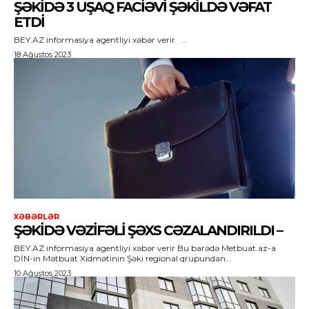
ŞƏKIDƏ 3 UŞAQ FACIƏVI ŞƏKILDƏ VƏFAT
ETDI
BEY.AZ informasiya agentliyi xəbər verir ...
18 Ağustos 2023
XƏBƏRLƏR
ŞƏKIDƏ VƏZIFƏLI ŞƏXS CƏZALANDIRILDI –
BEY.AZ informasiya agentliyi xəbər verir Bu barədə Metbuat.az-a
DİN-in Mətbuat Xidmətinin Şəki regional qrupundan...
10 Ağustos 2023