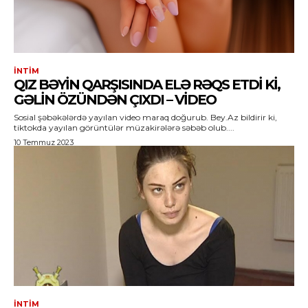
İNTIM
QIZ BƏYIN QARŞISINDA ELƏ RƏQS ETDI KI,
GƏLIN ÖZÜNDƏN ÇIXDI – VİDEO
Sosial şəbəkələrdə yayılan video maraq doğurub. Bey.Az bildirir ki,
tiktokda yayılan görüntülər müzakirələrə səbəb olub....
10 Temmuz 2023
İNTIM