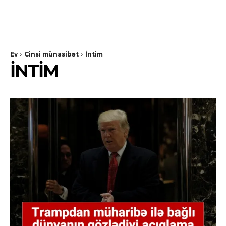
Ev
Cinsi münasibət
İntim
İNTIM