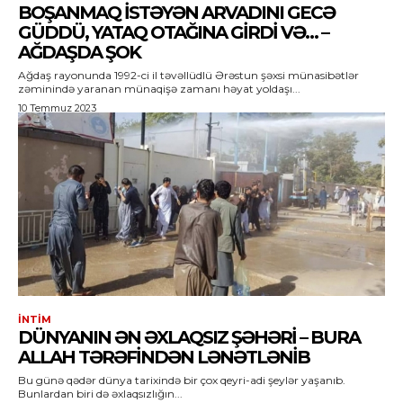
BOŞANMAQ ISTƏYƏN ARVADINI GECƏ
GÜDDÜ, YATAQ OTAĞINA GIRDI VƏ… –
AĞDAŞDA ŞOK
Ağdaş rayonunda 1992-ci il təvəllüdlü Ərəstun şəxsi münasibətlər
zəminində yaranan münaqişə zamanı həyat yoldaşı...
10 Temmuz 2023
İNTIM
DÜNYANIN ƏN ƏXLAQSIZ ŞƏHƏRI – BURA
ALLAH TƏRƏFINDƏN LƏNƏTLƏNİB
Bu günə qədər dünya tarixində bir çox qeyri-adi şeylər yaşanıb.
Bunlardan biri də əxlaqsızlığın...