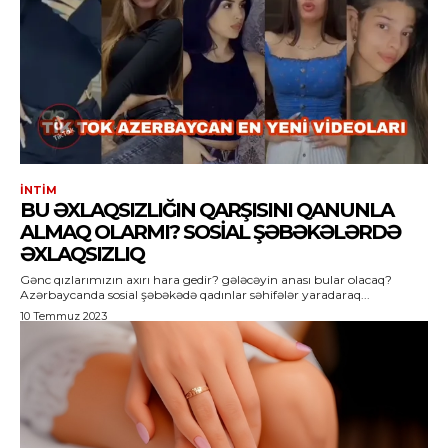
İNTIM
BU ƏXLAQSIZLIĞIN QARŞISINI QANUNLA
ALMAQ OLARMI? SOSIAL ŞƏBƏKƏLƏRDƏ
ƏXLAQSIZLIQ
Gənc qızlarımızın axırı hara gedir? gələcəyin anası bular olacaq?
Azərbaycanda sosial şəbəkədə qadınlar səhifələr yaradaraq...
10 Temmuz 2023