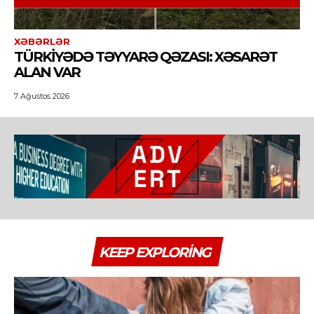
XƏBƏRLƏR
TÜRKIYƏDƏ TƏYYARƏ QƏZASI: XƏSARƏT
ALAN VAR
7 Ağustos 2026
KEEP EXPLORING