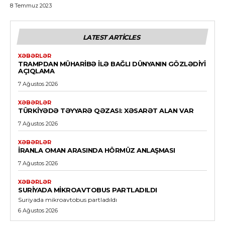
8 Temmuz 2023
LATEST ARTICLES
XƏBƏRLƏR
TRAMPDAN MÜHARIBƏ ILƏ BAĞLI DÜNYANIN GÖZLƏDIYI
AÇIQLAMA
7 Ağustos 2026
XƏBƏRLƏR
TÜRKIYƏDƏ TƏYYARƏ QƏZASI: XƏSARƏT ALAN VAR
7 Ağustos 2026
XƏBƏRLƏR
İRANLA OMAN ARASINDA HÖRMÜZ ANLAŞMASI
7 Ağustos 2026
XƏBƏRLƏR
SURIYADA MIKROAVTOBUS PARTLADILDI
Suriyada mikroavtobus partladıldı
6 Ağustos 2026