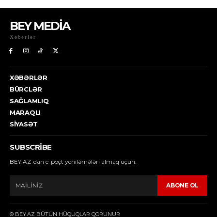
BEY MEDİA
Xəbərlər
XƏBƏRLƏR
BÜRCLƏR
SAĞLAMLIQ
MARAQLI
SIYASƏT
SUBSCRIBE
BEY.AZ-dan e-poçt yeniləmələri almaq üçün.
ABONE OL
© BEY.AZ BÜTÜN HÜQUQLAR QORUNUR