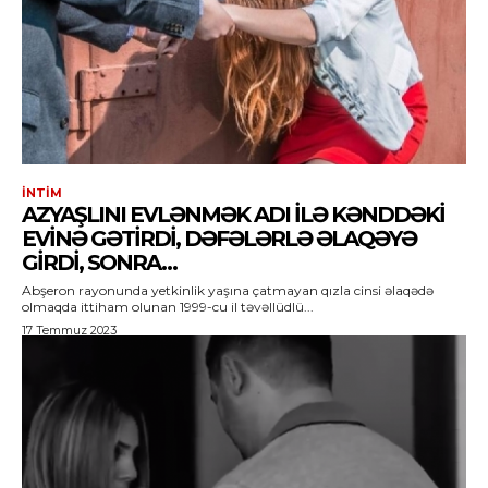
İNTIM
AZYAŞLINI EVLƏNMƏK ADI ILƏ KƏNDDƏKI
EVINƏ GƏTIRDI, DƏFƏLƏRLƏ ƏLAQƏYƏ
GIRDI, SONRA…
Abşeron rayonunda yetkinlik yaşına çatmayan qızla cinsi əlaqədə
olmaqda ittiham olunan 1999-cu il təvəllüdlü...
17 Temmuz 2023