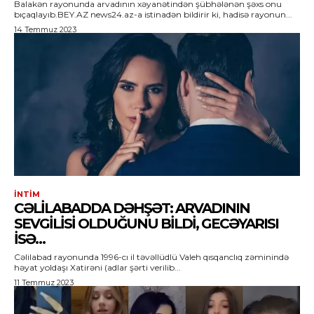
Balakən rayonunda arvadının xəyanətindən şübhələnən şəxs onu
bıçaqlayıb.BEY.AZ news24.az-a istinadən bildirir ki, hadisə rayonun...
14 Temmuz 2023
İNTIM
CƏLILABADDA DƏHŞƏT: ARVADININ
SEVGILISI OLDUĞUNU BILDI, GECƏYARISI
ISƏ…
Cəlilabad rayonunda 1996-cı il təvəllüdlü Valeh qısqanclıq zəminində
həyat yoldaşı Xatirəni (adlar şərti verilib...
11 Temmuz 2023