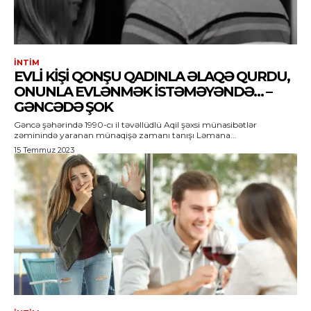
İNTIM
EVLI KIŞI QONŞU QADINLA ƏLAQƏ QURDU,
ONUNLA EVLƏNMƏK ISTƏMƏYƏNDƏ… –
GƏNCƏDƏ ŞOK
Gəncə şəhərində 1990-cı il təvəllüdlü Aqil şəxsi münasibətlər
zəminində yaranan münaqişə zamanı tanışı Ləmana...
15 Temmuz 2023