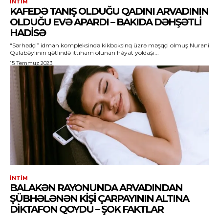
İNTIM
KAFEDƏ TANIŞ OLDUĞU QADINI ARVADININ
OLDUĞU EVƏ APARDI – BAKIDA DƏHŞƏTLI
HADISƏ
“Sərhədçi” idman kompleksində kikboksinq üzrə məşqçi olmuş Nurani
Qalabəylinin qətlində ittiham olunan həyat yoldaşı...
15 Temmuz 2023
İNTIM
BALAKƏN RAYONUNDA ARVADINDAN
ŞÜBHƏLƏNƏN KIŞI ÇARPAYININ ALTINA
DIKTAFON QOYDU – ŞOK FAKTLAR