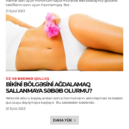
Hamar dəri üçün minimum səylə müraciət edə biləcəyiniz gözəllik
təkliflərini sizin üçün hazırlamışıq. Bol...
21 Eylül 2023
ÜZ VƏ BƏDƏNƏ QULLUQ
BIKINI BÖLGƏSINI AĞDALAMAQ
SALLANMAYA SƏBƏB OLURMU?
Yetkinlik dövrü başlayandan sonra hormonların aktivləşməsi ilə bədən
quruluşu dəyişməyə başlayır. Bu səbəbdən bədəndə...
20 Eylül 2023
DAHA YÜK