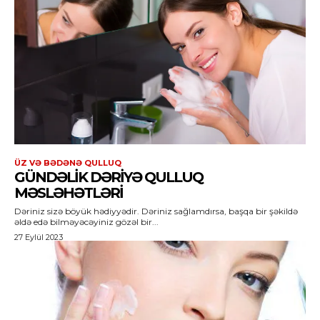
ÜZ VƏ BƏDƏNƏ QULLUQ
GÜNDƏLIK DƏRIYƏ QULLUQ
MƏSLƏHƏTLƏRI
Dəriniz sizə böyük hədiyyədir. Dəriniz sağlamdırsa, başqa bir şəkildə
əldə edə bilməyəcəyiniz gözəl bir...
27 Eylül 2023