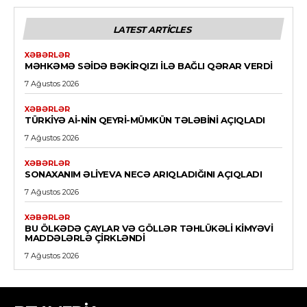
LATEST ARTICLES
XƏBƏRLƏR
MƏHKƏMƏ SƏIDƏ BƏKIRQIZI ILƏ BAĞLI QƏRAR VERDI
7 Ağustos 2026
XƏBƏRLƏR
TÜRKIYƏ Aİ-NIN QEYRI-MÜMKÜN TƏLƏBINI AÇIQLADI
7 Ağustos 2026
XƏBƏRLƏR
SONAXANIM ƏLIYEVA NECƏ ARIQLADIĞINI AÇIQLADI
7 Ağustos 2026
XƏBƏRLƏR
BU ÖLKƏDƏ ÇAYLAR VƏ GÖLLƏR TƏHLÜKƏLI KIMYƏVI
MADDƏLƏRLƏ ÇIRKLƏNDI
7 Ağustos 2026