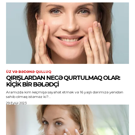
ÜZ VƏ BƏDƏNƏ QULLUQ
QIRIŞLARDAN NECƏ QURTULMAQ OLAR:
KIÇIK BIR BƏLƏDÇI
Aramızda kim keçmişə səyahət etmək və 16 yaşlı dərimizə yenidən
sahib olmaq istəməz ki?...
29 Eylül 2023