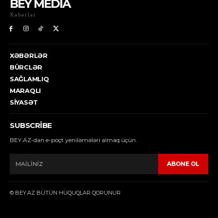
BEY MEDİA
Xəbərlər
XƏBƏRLƏR
BÜRCLƏR
SAĞLAMLIQ
MARAQLI
SIYASƏT
SUBSCRIBE
BEY.AZ-dan e-poçt yeniləmələri almaq üçün.
ABONE OL
© BEY.AZ BÜTÜN HÜQUQLAR QORUNUR