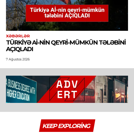
XƏBƏRLƏR
TÜRKIYƏ Aİ-NIN QEYRI-MÜMKÜN TƏLƏBINI
AÇIQLADI
7 Ağustos 2026
KEEP EXPLORING