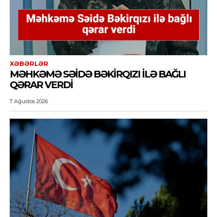
XƏBƏRLƏR
MƏHKƏMƏ SƏIDƏ BƏKIRQIZI ILƏ BAĞLI
QƏRAR VERDI
7 Ağustos 2026