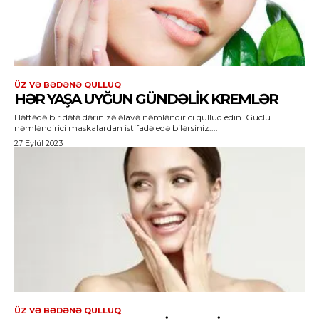
ÜZ VƏ BƏDƏNƏ QULLUQ
HƏR YAŞA UYĞUN GÜNDƏLIK KREMLƏR
Həftədə bir dəfə dərinizə əlavə nəmləndirici qulluq edin. Güclü
nəmləndirici maskalardan istifadə edə bilərsiniz....
27 Eylül 2023
ÜZ VƏ BƏDƏNƏ QULLUQ