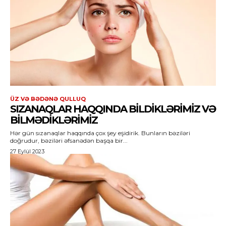
ÜZ VƏ BƏDƏNƏ QULLUQ
SIZANAQLAR HAQQINDA BILDIKLƏRIMIZ VƏ
BILMƏDIKLƏRIMIZ
Hər gün sızanaqlar haqqında çox şey eşidirik. Bunların bəziləri
doğrudur, bəziləri əfsanədən başqa bir...
27 Eylül 2023