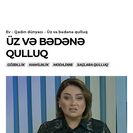
Ev
Qadın dünyası
Üz və bədənə qulluq
ÜZ VƏ BƏDƏNƏ
QULLUQ
GÖZƏLLIK
HAMILƏLIK
MODA,DƏB
SAÇLARA QULLUQ