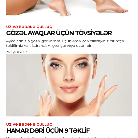
ÜZ VƏ BƏDƏNƏ QULLUQ
GÖZƏL AYAQLAR ÜÇÜN TÖVSIYƏLƏR
Ayaqlarınızın gözəl görünməsi üçün əməl edə biləcəyiniz bir neçə
təklifimiz var. İstirahət Alışverişte veya uzun bir...
26 Eylül 2023
ÜZ VƏ BƏDƏNƏ QULLUQ
HAMAR DƏRI ÜÇÜN 9 TƏKLIF