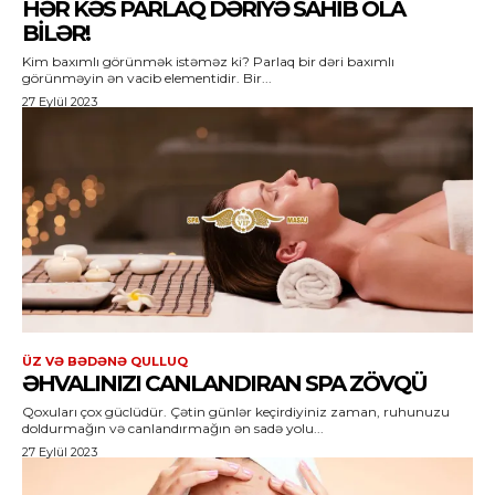
HƏR KƏS PARLAQ DƏRIYƏ SAHIB OLA
BILƏR!
Kim baxımlı görünmək istəməz ki? Parlaq bir dəri baxımlı
görünməyin ən vacib elementidir. Bir...
27 Eylül 2023
ÜZ VƏ BƏDƏNƏ QULLUQ
ƏHVALINIZI CANLANDIRAN SPA ZÖVQÜ
Qoxuları çox güclüdür. Çətin günlər keçirdiyiniz zaman, ruhunuzu
doldurmağın və canlandırmağın ən sadə yolu...
27 Eylül 2023