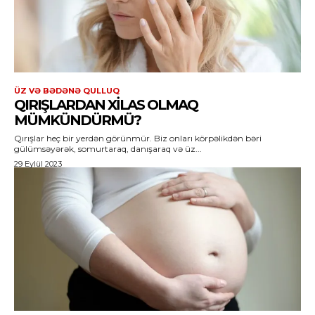
ÜZ VƏ BƏDƏNƏ QULLUQ
QIRIŞLARDAN XILAS OLMAQ
MÜMKÜNDÜRMÜ?
Qırışlar heç bir yerdən görünmür. Biz onları körpəlikdən bəri
gülümsəyərək, somurtaraq, danışaraq və üz...
29 Eylül 2023