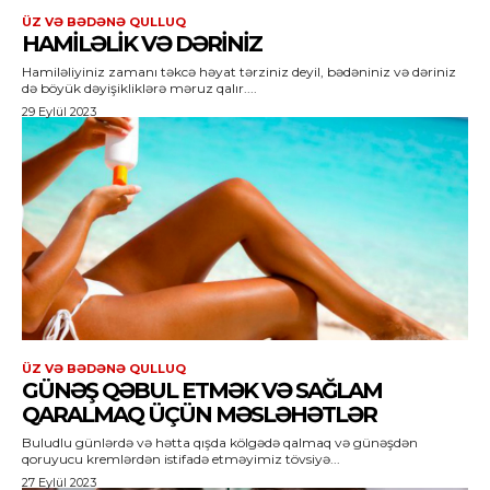
ÜZ VƏ BƏDƏNƏ QULLUQ
HAMILƏLIK VƏ DƏRINIZ
Hamiləliyiniz zamanı təkcə həyat tərziniz deyil, bədəniniz və dəriniz
də böyük dəyişikliklərə məruz qalır....
29 Eylül 2023
ÜZ VƏ BƏDƏNƏ QULLUQ
GÜNƏŞ QƏBUL ETMƏK VƏ SAĞLAM
QARALMAQ ÜÇÜN MƏSLƏHƏTLƏR
Buludlu günlərdə və hətta qışda kölgədə qalmaq və günəşdən
qoruyucu kremlərdən istifadə etməyimiz tövsiyə...
27 Eylül 2023