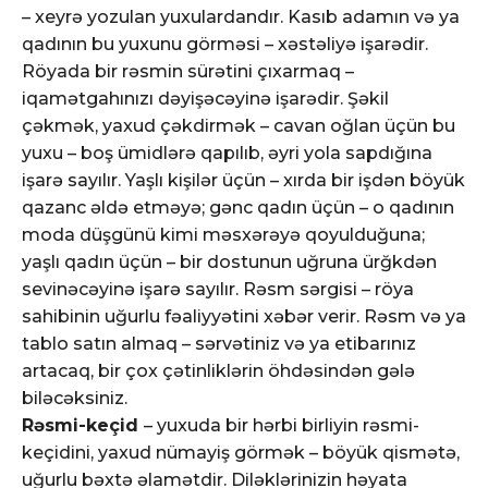
– xeyrə yozulan yuxulardandır. Kasıb adamın və ya
qadının bu yuxunu görməsi – xəstəliyə işarədir.
Röyada bir rəsmin sürətini çıxarmaq –
iqamətgahınızı dəyişəcəyinə işarədir. Şəkil
çəkmək, yaxud çəkdirmək – cavan oğlan üçün bu
yuxu – boş ümidlərə qapılıb, əyri yola sapdığına
işarə sayılır. Yaşlı kişilər üçün – xırda bir işdən böyük
qazanc əldə etməyə; gənc qadın üçün – o qadının
moda düşgünü kimi məsxərəyə qoyulduğuna;
yaşlı qadın üçün – bir dostunun uğruna ürğkdən
sevinəcəyinə işarə sayılır. Rəsm sərgisi – röya
sahibinin uğurlu fəaliyyətini xəbər verir. Rəsm və ya
tablo satın almaq – sərvətiniz və ya etibarınız
artacaq, bir çox çətinliklərin öhdəsindən gələ
biləcəksiniz.
Rəsmi-keçid
– yuxuda bir hərbi birliyin rəsmi-
keçidini, yaxud nümayiş görmək – böyük qismətə,
uğurlu bəxtə əlamətdir. Diləklərinizin həyata