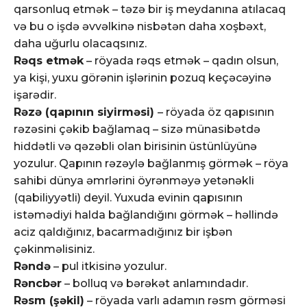
qarsonluq etmək – təzə bir iş meydanına atılacaq
və bu o işdə əvvəlkinə nisbətən daha xoşbəxt,
daha uğurlu olacaqsınız.
Rəqs etmək
– röyada rəqs etmək – qadın olsun,
ya kişi, yuxu görənin işlərinin pozuq keçəcəyinə
işarədir.
Rəzə (qapının siyirməsi)
– röyada öz qapısının
rəzəsini çəkib bağlamaq – sizə münasibətdə
hiddətli və qəzəbli olan birisinin üstünlüyünə
yozulur. Qapının rəzəylə bağlanmış görmək – röya
sahibi dünya əmrlərini öyrənməyə yetənəkli
(qabiliyyətli) deyil. Yuxuda evinin qapısının
istəmədiyi halda bağlandığını görmək – həllində
aciz qaldığınız, bacarmadığınız bir işbən
çəkinməlisiniz.
Rəndə
– pul itkisinə yozulur.
Rəncbər
– bolluq və bərəkət anlamındadır.
Rəsm (şəkil)
– röyada varlı adamın rəsm görməsi