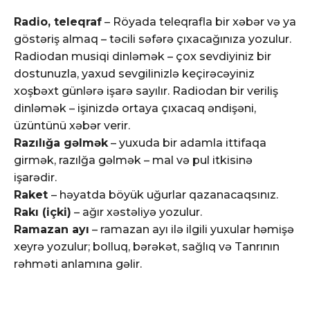
Radio, teleqraf
– Röyada teleqrafla bir xəbər və ya
göstəriş almaq – təcili səfərə çıxacağınıza yozulur.
Radiodan musiqi dinləmək – çox sevdiyiniz bir
dostunuzla, yaxud sevgilinizlə keçirəcəyiniz
xoşbəxt günlərə işarə sayılır. Radiodan bir veriliş
dinləmək – işinizdə ortaya çıxacaq əndişəni,
üzüntünü xəbər verir.
Razılığa gəlmək
– yuxuda bir adamla ittifaqa
girmək, razılğa gəlmək – mal və pul itkisinə
işarədir.
Raket
– həyatda böyük uğurlar qazanacaqsınız.
Rakı (içki)
– ağır xəstəliyə yozulur.
Ramazan ayı
– ramazan ayı ilə ilgili yuxular həmişə
xeyrə yozulur; bolluq, bərəkət, sağlıq və Tanrının
rəhməti anlamına gəlir.