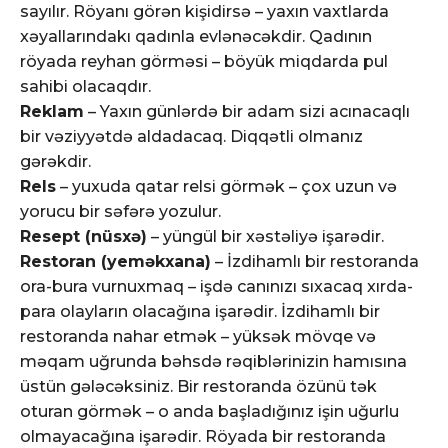
sayılır. Röyanı görən kişidirsə – yaxın vaxtlarda
xəyallarındakı qadınla evlənəcəkdir. Qadının
röyada reyhan görməsi – böyük miqdarda pul
sahibi olacaqdır.
Reklam
– Yaxın günlərdə bir adam sizi acınacaqlı
bir vəziyyətdə aldadacaq. Diqqətli olmanız
gərəkdir.
Rels
– yuxuda qatar relsi görmək – çox uzun və
yorucu bir səfərə yozulur.
Resept (nüsxə)
– yüngül bir xəstəliyə işarədir.
Restoran (yeməkxana)
– İzdihamlı bir restoranda
ora-bura vurnuxmaq – işdə canınızı sıxacaq xırda-
para olayların olacağına işarədir. İzdihamlı bir
restoranda nahar etmək – yüksək mövqe və
məqam uğrunda bəhsdə rəqiblərinizin hamısına
üstün gələcəksiniz. Bir restoranda özünü tək
oturan görmək – o anda başladığınız işin uğurlu
olmayacağına işarədir. Röyada bir restoranda