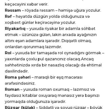
keçəcəyini xəbər verir.
Rəssam
– röyada rəssam – həmişə uğura yozulur.
Rəf
– həyatda düzgün yolda olduğunuza və
xoşbəxt günlər keçirəcəyinə yozulur.
Riyakarlıq
– yuxuda riyakar bir adamla söhbət
etmək – üzünüzə gülən, lakin arxada ayağınızın
altını eşən adamlara işarədir. Diqqətli olmaq,
onlardan qorunmaq lazımdır.
Rol
– yuxuda bir tamaşada rol oynadığını görmək –
yaxınlarda çoxlu pul qazancınız olacaq.Ancaq
səhhətinizdə xırda bir nasazlıq olacağı da ehtimal
daxilindədir.
Roma şəhəri
– maraqlı bir eşq macərası
ərəfəsindəsiniz.
Roman
– yuxuda roman oxumaq – lazımsız və
faydasız kitablar oxuyaraq mənasız yerə başınızı
yormaqda olduğunuza işarədir.
Rüzgar (külək)
– Şiddətli və soyuq rüzgar – böyük