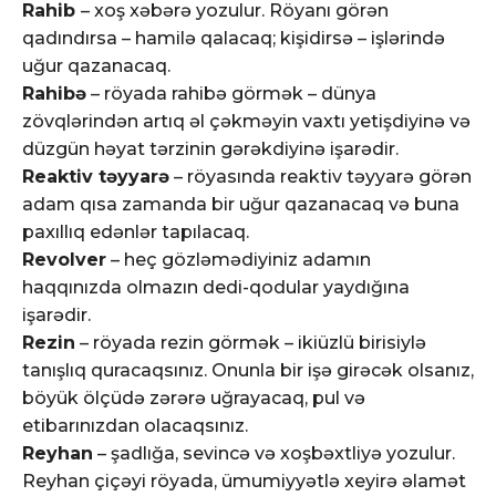
Rahib
– xoş xəbərə yozulur. Röyanı görən
qadındırsa – hamilə qalacaq; kişidirsə – işlərində
uğur qazanacaq.
Rahibə
– röyada rahibə görmək – dünya
zövqlərindən artıq əl çəkməyin vaxtı yetişdiyinə və
düzgün həyat tərzinin gərəkdiyinə işarədir.
Reaktiv təyyarə
– röyasında reaktiv təyyarə görən
adam qısa zamanda bir uğur qazanacaq və buna
paxıllıq edənlər tapılacaq.
Revolver
– heç gözləmədiyiniz adamın
haqqınızda olmazın dedi-qodular yaydığına
işarədir.
Rezin
– röyada rezin görmək – ikiüzlü birisiylə
tanışlıq quracaqsınız. Onunla bir işə girəcək olsanız,
böyük ölçüdə zərərə uğrayacaq, pul və
etibarınızdan olacaqsınız.
Reyhan
– şadlığa, sevincə və xoşbəxtliyə yozulur.
Reyhan çiçəyi röyada, ümumiyyətlə xeyirə əlamət