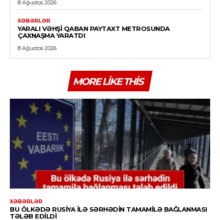
8 Ağustos 2026
XƏBƏRLƏR
YARALI VƏHŞI QABAN PAYTAXT METROSUNDA
ÇAXNAŞMA YARATDI
8 Ağustos 2026
MORE LIKE THIS
XƏBƏRLƏR
BU ÖLKƏDƏ RUSIYA ILƏ SƏRHƏDIN TAMAMILƏ BAĞLANMASI
TƏLƏB EDILDI