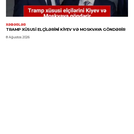
XƏBƏRLƏR
TRAMP XÜSUSI ELÇILƏRINI KIYEV VƏ MOSKVAYA GÖNDƏRIR
8 Ağustos 2026