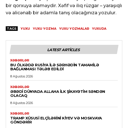
bir qorxuya əlaməydir. Xəfif və ilıq rüzgar – yaraşıqlı
və alicənab bir adamla tanış olacağınıza yozulur.
TAGS
YUXU
YUXU YOZMA
YUXU YOZMALAR
YUXUDA
LATEST ARTICLES
XƏBƏRLƏR
BU ÖLKƏDƏ RUSIYA ILƏ SƏRHƏDIN TAMAMILƏ
BAĞLANMASI TƏLƏB EDILDI
8 Ağustos 2026
XƏBƏRLƏR
ƏBƏDI DÜNYADA ALLAHA ILK ŞIKAYƏTIM SƏNDƏN
OLACAQ
8 Ağustos 2026
XƏBƏRLƏR
TRAMP XÜSUSI ELÇILƏRINI KIYEV VƏ MOSKVAYA
GÖNDƏRIR