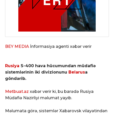
BEY MEDIA
İnformasiya agenti xəbər verir
Rusiya
S-400 hava hücumundan müdafiə
sistemlərinin iki divizionunu
Belarus
a
göndərib.
Metbuat.az
xəbər verir ki, bu barədə Rusiya
Müdafiə Nazirliyi məlumat yayıb.
Məlumata görə, sistemlər Xabarovsk vilayətindən