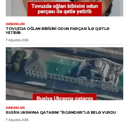
XƏBƏRLƏR
TOVUZDA OĞLAN BIBISINI ODUN PARÇASI ILƏ QƏTLƏ
YETIRIB
7 Ağustos 2026
XƏBƏRLƏR
RUSIYA UKRAYNA QATARINI “İSGƏNDƏR”LƏ BELƏ VURDU
7 Ağustos 2026