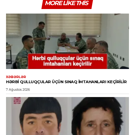
MORE LIKE THIS
XƏBƏRLƏR
HƏRBI QULLUQÇULAR ÜÇÜN SINAQ IMTAHANLARI KEÇIRILIR
7 Ağustos 2026