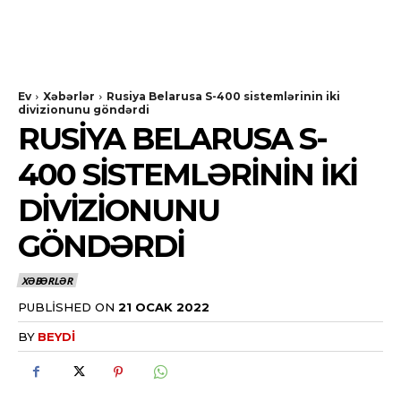
Ev
Xəbərlər
​Rusiya Belarusa S-400 sistemlərinin iki
divizionunu göndərdi
​RUSIYA BELARUSA S-
400 SISTEMLƏRININ IKI
DIVIZIONUNU
GÖNDƏRDI
XƏBƏRLƏR
PUBLISHED ON
21 OCAK 2022
BY
BEYDI