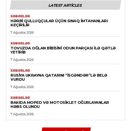
LATEST ARTICLES
XƏBƏRLƏR
HƏRBI QULLUQÇULAR ÜÇÜN SINAQ IMTAHANLARI
KEÇIRILIR
7 Ağustos 2026
XƏBƏRLƏR
TOVUZDA OĞLAN BIBISINI ODUN PARÇASI ILƏ QƏTLƏ
YETIRIB
7 Ağustos 2026
XƏBƏRLƏR
RUSIYA UKRAYNA QATARINI “İSGƏNDƏR”LƏ BELƏ
VURDU
7 Ağustos 2026
XƏBƏRLƏR
BAKIDA MOPED VƏ MOTOSIKLET OĞURLAYANLAR
HƏBS OLUNDU
7 Ağustos 2026