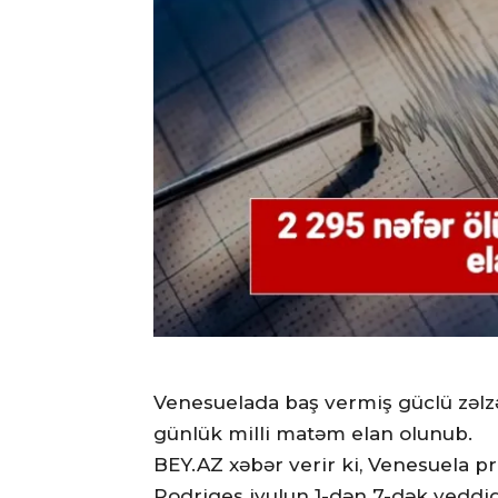
Venesuelada baş vermiş güclü zəlzə
günlük milli matəm elan olunub.
BEY.AZ xəbər verir ki, Venesuela pr
Rodriges iyulun 1-dən 7-dək yeddi