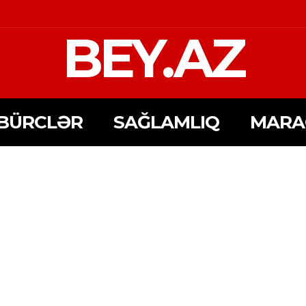
BEY.AZ
BÜRCLƏR
SAĞLAMLIQ
MARA