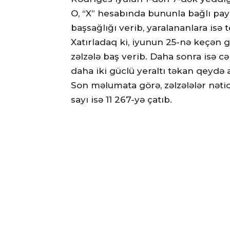
O, “X” hesabında bununla bağlı payl
başsağlığı verib, yaralananlara isə 
Xatırladaq ki, iyunun 25-nə keçən 
zəlzələ baş verib. Daha sonra isə cə
daha iki güclü yeraltı təkan qeydə a
Son məlumata görə, zəlzələlər nətic
sayı isə 11 267-yə çatıb.