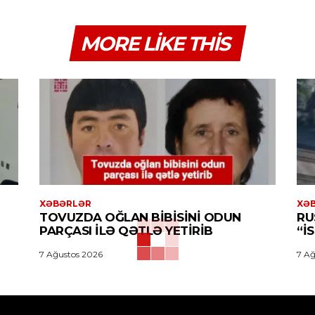
MORE LIKE THIS
XƏBƏRLƏR
XƏ
TOVUZDA OĞLAN BIBISINI ODUN
RU
PARÇASI ILƏ QƏTLƏ YETIRIB
“İ
7 Ağustos 2026
7 Ağ