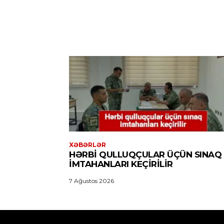
XƏBƏRLƏR
HƏRBI QULLUQÇULAR ÜÇÜN SINAQ
IMTAHANLARI KEÇIRILIR
7 Ağustos 2026