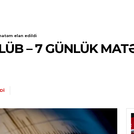
matəm elan edildi
ÖLÜB – 7 GÜNLÜK MAT
DI