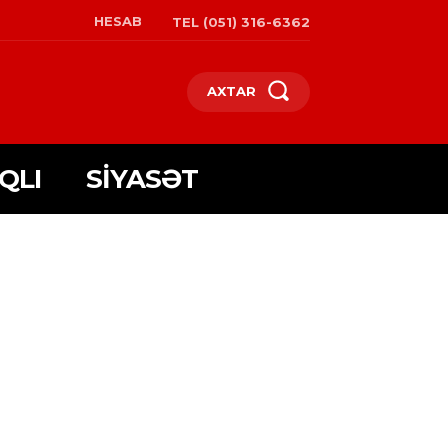
HESAB
TEL (051) 316-6362
AXTAR
QLI
SIYASƏT