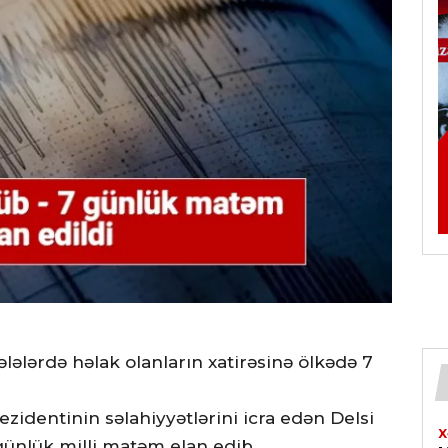
lələrdə həlak olanların xatirəsinə ölkədə 7
ezidentinin səlahiyyətlərini icra edən Delsi
X
günlük milli matəm elan edib.