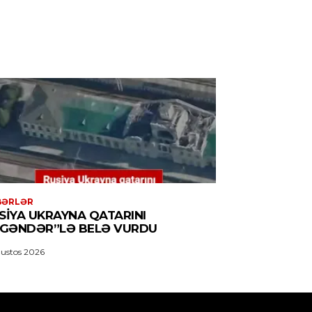
BƏRLƏR
SIYA UKRAYNA QATARINI
SGƏNDƏR”LƏ BELƏ VURDU
ustos 2026