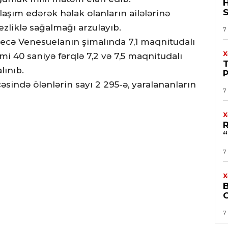
S
aşım edərək həlak olanların ailələrinə
tezliklə sağalmağı arzulayıb.
7
gecə Venesuelanın şimalında 7,1 maqnitudalı
X
mi 40 saniyə fərqlə 7,2 və 7,5 maqnitudalı
lınıb.
P
əsində ölənlərin sayı 2 295-ə, yaralananların
7
X
7
X
7