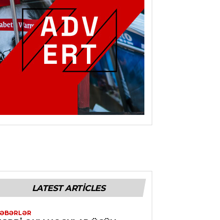
LATEST ARTICLES
ƏBƏRLƏR