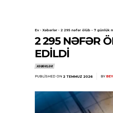
Ev
Xəbərlər
2 295 nəfər ölüb - 7 günlük 
2 295 NƏFƏR 
EDILDI
XƏBƏRLƏR
PUBLISHED ON
BY
BEY
2 TEMMUZ 2026