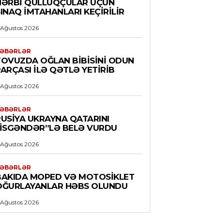
HƏRBI QULLUQÇULAR ÜÇÜN
INAQ IMTAHANLARI KEÇIRILIR
 Ağustos 2026
ƏBƏRLƏR
TOVUZDA OĞLAN BIBISINI ODUN
ARÇASI ILƏ QƏTLƏ YETIRIB
 Ağustos 2026
ƏBƏRLƏR
RUSIYA UKRAYNA QATARINI
“İSGƏNDƏR”LƏ BELƏ VURDU
 Ağustos 2026
ƏBƏRLƏR
BAKIDA MOPED VƏ MOTOSIKLET
OĞURLAYANLAR HƏBS OLUNDU
 Ağustos 2026