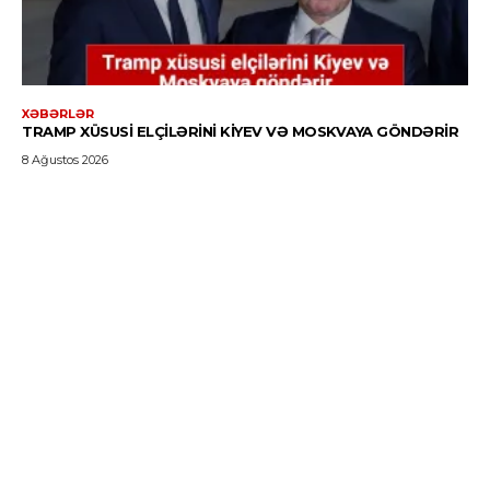
XƏBƏRLƏR
TRAMP XÜSUSI ELÇILƏRINI KIYEV VƏ MOSKVAYA GÖNDƏRIR
8 Ağustos 2026