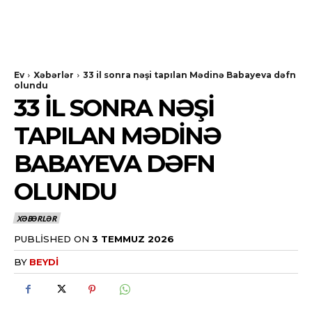
Ev
Xəbərlər
33 il sonra nəşi tapılan Mədinə Babayeva dəfn
olundu
33 IL SONRA NƏŞI
TAPILAN MƏDINƏ
BABAYEVA DƏFN
OLUNDU
XƏBƏRLƏR
PUBLISHED ON
3 TEMMUZ 2026
BY
BEYDI