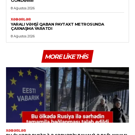
GÖNDƏRIR
8 Ağustos 2026
XƏBƏRLƏR
YARALI VƏHŞI QABAN PAYTAXT METROSUNDA
ÇAXNAŞMA YARATDI
8 Ağustos 2026
MORE LIKE THIS
XƏBƏRLƏR