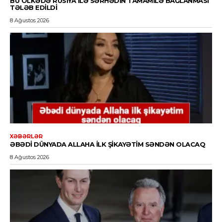
BU ÖLKƏDƏ RUSIYA ILƏ SƏRHƏDIN TAMAMILƏ BAĞLANMASI
TƏLƏB EDILDI
8 Ağustos 2026
XƏBƏRLƏR
ƏBƏDI DÜNYADA ALLAHA ILK ŞIKAYƏTIM SƏNDƏN OLACAQ
8 Ağustos 2026