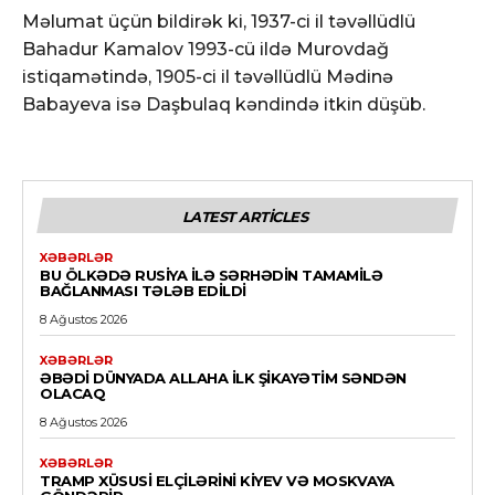
Məlumat üçün bildirək ki, 1937-ci il təvəllüdlü
Bahadur Kamalov 1993-cü ildə Murovdağ
istiqamətində, 1905-ci il təvəllüdlü Mədinə
Babayeva isə Daşbulaq kəndində itkin düşüb.
LATEST ARTICLES
XƏBƏRLƏR
BU ÖLKƏDƏ RUSIYA ILƏ SƏRHƏDIN TAMAMILƏ
BAĞLANMASI TƏLƏB EDILDI
8 Ağustos 2026
XƏBƏRLƏR
ƏBƏDI DÜNYADA ALLAHA ILK ŞIKAYƏTIM SƏNDƏN
OLACAQ
8 Ağustos 2026
XƏBƏRLƏR
TRAMP XÜSUSI ELÇILƏRINI KIYEV VƏ MOSKVAYA