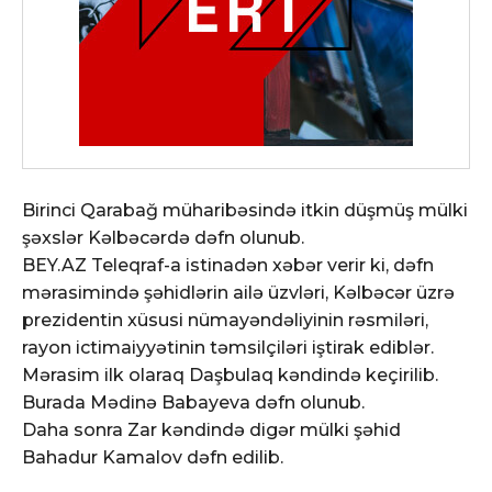
Birinci Qarabağ müharibəsində itkin düşmüş mülki
şəxslər Kəlbəcərdə dəfn olunub.
BEY.AZ Teleqraf-a istinadən xəbər verir ki, dəfn
mərasimində şəhidlərin ailə üzvləri, Kəlbəcər üzrə
prezidentin xüsusi nümayəndəliyinin rəsmiləri,
rayon ictimaiyyətinin təmsilçiləri iştirak ediblər.
Mərasim ilk olaraq Daşbulaq kəndində keçirilib.
Burada Mədinə Babayeva dəfn olunub.
Daha sonra Zar kəndində digər mülki şəhid
Bahadur Kamalov dəfn edilib.