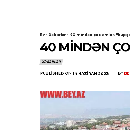
Ev
Xəbərlər
40 mindən çox əmlak "kupça
40 MINDƏN ÇO
XƏBƏRLƏR
PUBLISHED ON
BY
BE
14 HAZIRAN 2023