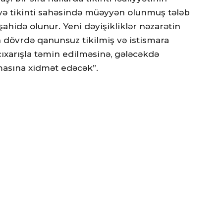
a və tikinti sahəsində müəyyən olunmuş tələb
idə olunur. Yeni dəyişikliklər nəzarətin
n dövrdə qanunsuz tikilmiş və istismara
 çıxarışla təmin edilməsinə, gələcəkdə
nmasına xidmət edəcək”.