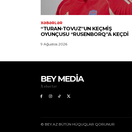
XƏBƏRLƏR
“TURAN-TOVUZ”UN KEÇMIŞ
OYUNÇUSU “RUSENBORQ”A KEÇDI
9 Ağustos 2026
BEY MEDİA
Xəbərlər
© BEY.AZ BÜTÜN HÜQUQLAR QORUNUR