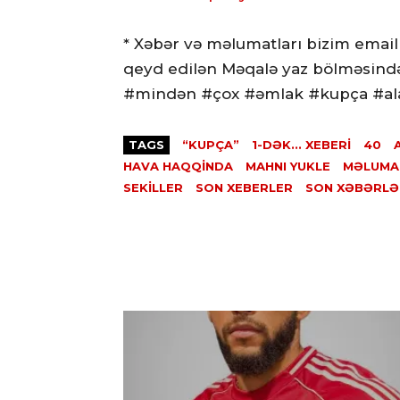
* Xəbər və məlumatları bizim email
qeyd edilən Məqalə yaz bölməsində
#mindən #çox #əmlak #kupça #al
TAGS
“KUPÇA”
1-DƏK... XEBERI
40
HAVA HAQQINDA
MAHNI YUKLE
MƏLUMA
SEKILLER
SON XEBERLER
SON XƏBƏRLƏ