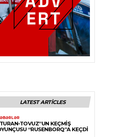
LATEST ARTICLES
ƏBƏRLƏR
“TURAN-TOVUZ”UN KEÇMIŞ
OYUNÇUSU “RUSENBORQ”A KEÇDI