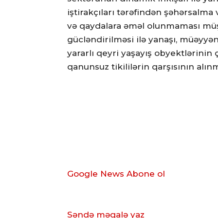
iştirakçıları tərəfindən şəhərsalm
və qaydalara əməl olunmaması müşah
gücləndirilməsi ilə yanaşı, müəyyə
yararlı qeyri yaşayış obyektlərinin
qanunsuz tikililərin qarşısının alı
Google News Abone ol
Səndə məqalə yaz