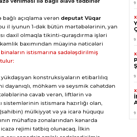
azə verilməsi ilə bağlı əlavə tədbirlər
9
lə bağlı açıqlama verən
deputat Vüqar
X
 bu il iyunun 1-dək bütün mərtəbələrinin, yan
ı daxil olmaqla tikinti-quraşdırma işləri
9
hkəmlik baxımından müayinə nəticələri
ı
binaların istismarına sadələşdirilmiş
X
tulur:
9
yükdaşıyan konstruksiyaların etibarlılıq
yəni dayanıqlı, möhkəm və seysmik cəhətdən
X
ələblərinə cavab verən, liftlərin və
stemlərinin istismara hazırlığı olan,
 (sahibin) mülkiyyət və ya icarə hüququ
9
asının mühafizə zonalarından kənarda
icazə rejimi tətbiq olunacaq. İlkin