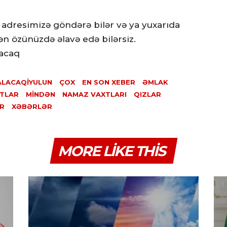
 adresimizə göndərə bilər və ya yuxarıda
n özünüzdə əlavə edə bilərsiz.
acaq
ALACAQİYULUN
ÇOX
EN SON XEBER
ƏMLAK
TLAR
MINDƏN
NAMAZ VAXTLARI
QIZLAR
R
XƏBƏRLƏR
MORE LIKE THIS