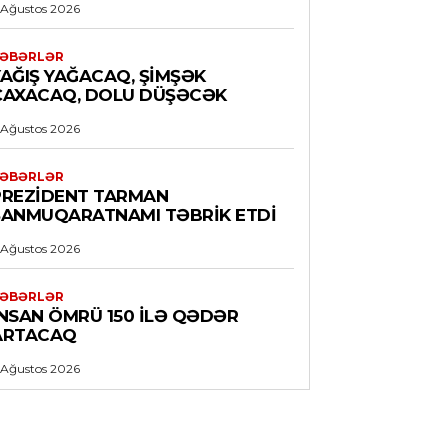
 Ağustos 2026
ƏBƏRLƏR
YAĞIŞ YAĞACAQ, ŞIMŞƏK
ÇAXACAQ, DOLU DÜŞƏCƏK
 Ağustos 2026
ƏBƏRLƏR
PREZIDENT TARMAN
ŞANMUQARATNAMI TƏBRIK ETDI
 Ağustos 2026
ƏBƏRLƏR
İNSAN ÖMRÜ 150 ILƏ QƏDƏR
ARTACAQ
 Ağustos 2026