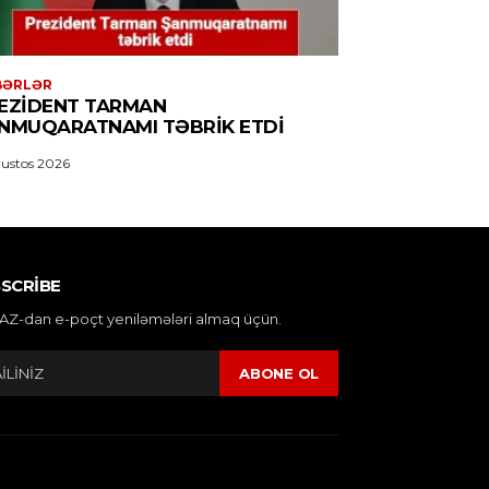
BƏRLƏR
EZIDENT TARMAN
NMUQARATNAMI TƏBRIK ETDI
ustos 2026
SCRIBE
AZ-dan e-poçt yeniləmələri almaq üçün.
ABONE OL