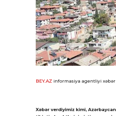
BEY.AZ
informasiya agentliyi xəbər
Xəbər verdiyimiz kimi, Azərbaycan 