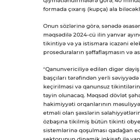
qiymətləndirmələrə görə, 40 mində
formada çıxarış (kupça) ala biləcəkl
Onun sözlərinə görə, sənədə əsasən, 
məqsədilə 2024-cü ilin yanvar ayınd
tikintiyə və ya istismara icazəni el
proseduraların şəffaflaşmasın və a
“Qanunvericiliyə edilən digər dəyişi
başçıları tərəfindən yerli səviyyəd
keçirilməsi və qanunsuz tikintiləri
təyin olunacaq. Məqsəd dövlət şəhə
hakimiyyəti orqanlarının məsuliyyəti
etməli olan şəxslərin səlahiyyətlər
özbaşına tikilmiş bütün tikinti o
sistemlərinə qoşulması qadağan edili
sektorunun dinamik inkişafı ilə yanaş