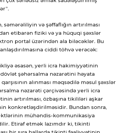
n çox sənədsiz əmlak sadələşdirilmiş
ər”.
səmərəliliyin və şəffaflığın artırılması
an etibarən fiziki və ya hüquqi şəxslər
ektron portal üzərindən ala biləcəklər. Bu
sanlaşdırılmasına ciddi töhvə verəcək:
kliyə əsasən, yerli icra hakimiyyətinin
ə dövlət şəhərsalma nəzarətini həyata
n qarşısının alınması məqsədilə məsul şəxslər
rsalma nəzarəti çərçivəsində yerli icra
nin artırılması, özbaşına tikililəri aşkar
inin konkretləşdirilməsidir. Bundan sonra,
byektlərinin mühəndis-kommunikasiya
r. Etiraf etmək lazımdır ki, tikinti
ı bir sıra hallarda tikinti fəaliyyətinin