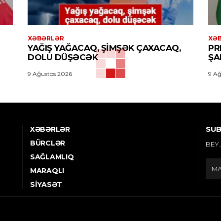
XƏBƏRLƏR
XƏ
YAĞIŞ YAĞACAQ, ŞIMŞƏK ÇAXACAQ,
PR
DOLU DÜŞƏCƏK
ŞA
9 Ağustos 2026
9 Ağ
SUB
XƏBƏRLƏR
BÜRCLƏR
BEY.
SAĞLAMLIQ
MARAQLI
SIYASƏT