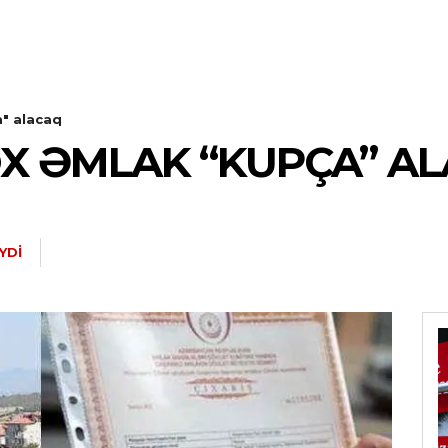
" alacaq
X ƏMLAK “KUPÇA” A
YDI