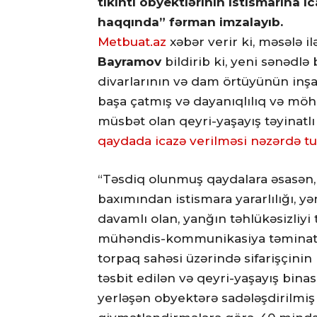
tikinti obyektlərinin istismarına ic
haqqında” fərman imzalayıb.
Metbuat.az
xəbər verir ki, məsələ i
Bayramov
bildirib ki, yeni sənədlə
divarlarının və dam örtüyünün inşas
başa çatmış və dayanıqlılıq və mö
müsbət olan qeyri-yaşayış təyinatl
qaydada icazə verilməsi nəzərdə tu
“Təsdiq olunmuş qaydalara əsasən, 
baxımından istismara yararlılığı, 
davamlı olan, yanğın təhlükəsizliyi t
mühəndis-kommunikasiya təminatı si
torpaq sahəsi üzərində sifarişçinin
təsbit edilən və qeyri-yaşayış bin
yerləşən obyektərə sadələşdirilmiş 