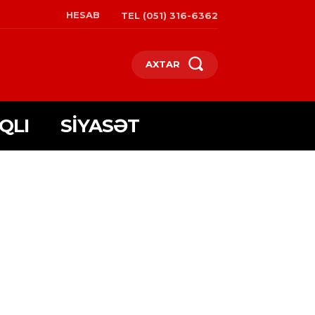
HESAB
TEL (051) 316-6362
AXTAR
QLI
SIYASƏT