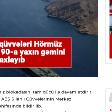
niz blokadasını tam gücü ilə davam etdirir.
ə ABŞ Silahlı Qüvvələrinin Mərkəzi
fəsində bildirilib.
X