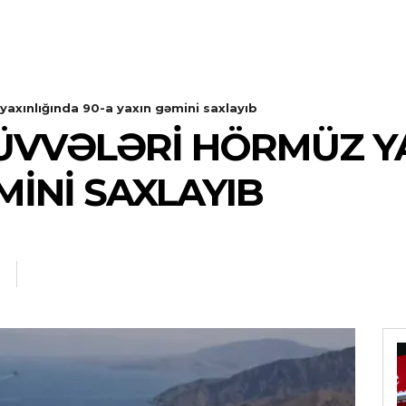
 yaxınlığında 90-a yaxın gəmini saxlayıb
QÜVVƏLƏRI HÖRMÜZ Y
MINI SAXLAYIB