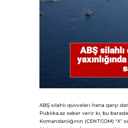
ABŞ silahlı qüvvələri İrana qarşı də
Publika.az xəbər verir ki, bu barəd
Komandanlığının (CENTCOM) “X” səhi