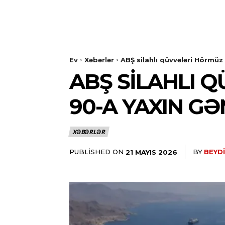
Ev
Xəbərlər
ABŞ silahlı qüvvələri Hörmüz
ABŞ SILAHLI 
90-A YAXIN GƏ
XƏBƏRLƏR
PUBLISHED ON
BY
BEYDI
21 MAYIS 2026