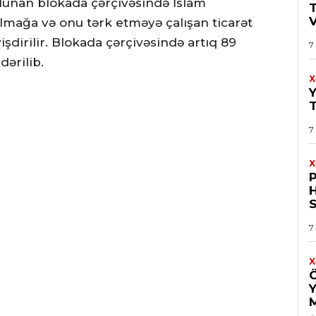
olunan blokada çərçivəsində İslam
olmağa və onu tərk etməyə çalışan ticarət
işdirilir. Blokada çərçivəsində artıq 89
7
dərilib.
X
7
X
H
S
7
X
Y