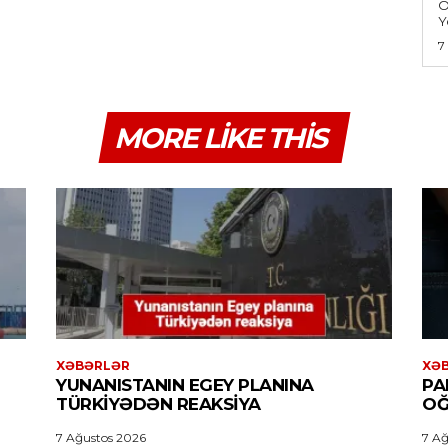
Ö
Y
7
MORE LIKE THIS
XƏBƏRLƏR
XƏ
YUNANISTANIN EGEY PLANINA
PA
TÜRKIYƏDƏN REAKSIYA
OĞ
7 Ağustos 2026
7 Ağ