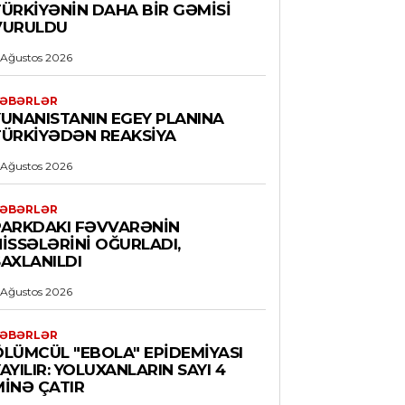
TÜRKIYƏNIN DAHA BIR GƏMISI
VURULDU
 Ağustos 2026
ƏBƏRLƏR
YUNANISTANIN EGEY PLANINA
TÜRKIYƏDƏN REAKSIYA
 Ağustos 2026
ƏBƏRLƏR
PARKDAKI FƏVVARƏNIN
ISSƏLƏRINI OĞURLADI,
AXLANILDI
 Ağustos 2026
ƏBƏRLƏR
ÖLÜMCÜL "EBOLA" EPIDEMIYASI
AYILIR: YOLUXANLARIN SAYI 4
MINƏ ÇATIR