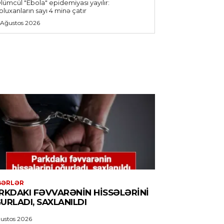
lümcül "Ebola" epidemiyası yayılır:
oluxanların sayı 4 minə çatır
 Ağustos 2026
BƏRLƏR
RKDAKI FƏVVARƏNIN HISSƏLƏRINI
URLADI, SAXLANILDI
ustos 2026