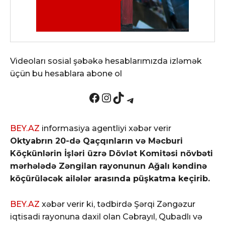
Videoları sosial şəbəkə hesablarımızda izləmək
üçün bu hesablara abone ol
Facebook
Instagram
TikTok
Telegram
BEY.AZ
informasiya agentliyi xəbər verir
Oktyabrın 20-də Qaçqınların və Məcburi
Köçkünlərin İşləri üzrə Dövlət Komitəsi növbəti
mərhələdə Zəngilan rayonunun Ağalı kəndinə
köçürüləcək ailələr arasında püşkatma keçirib.
BEY.AZ
xəbər verir ki, tədbirdə Şərqi Zəngəzur
iqtisadi rayonuna daxil olan Cəbrayıl, Qubadlı və