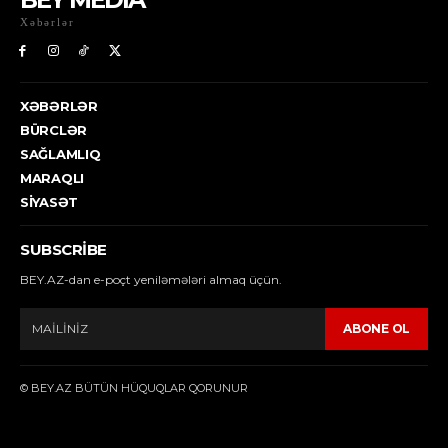
Xəbərlər
XƏBƏRLƏR
BÜRCLƏR
SAĞLAMLIQ
MARAQLI
SIYASƏT
SUBSCRIBE
BEY.AZ-dan e-poçt yeniləmələri almaq üçün.
ABONE OL
© BEY.AZ BÜTÜN HÜQUQLAR QORUNUR