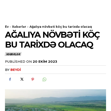
Ev
Xəbərlər
Ağalıya növbəti köç bu tarixdə olacaq
AĞALIYA NÖVBƏTI KÖÇ
BU TARIXDƏ OLACAQ
XƏBƏRLƏR
PUBLISHED ON
20 EKIM 2023
BY
BEYDI