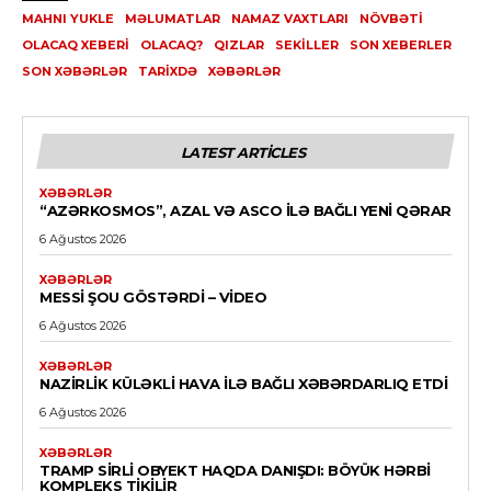
MAHNI YUKLE
MƏLUMATLAR
NAMAZ VAXTLARI
NÖVBƏTI
OLACAQ XEBERI
OLACAQ?
QIZLAR
SEKILLER
SON XEBERLER
SON XƏBƏRLƏR
TARIXDƏ
XƏBƏRLƏR
LATEST ARTICLES
XƏBƏRLƏR
“AZƏRKOSMOS”, AZAL VƏ ASCO ILƏ BAĞLI YENI QƏRAR
6 Ağustos 2026
XƏBƏRLƏR
MESSI ŞOU GÖSTƏRDI – VİDEO
6 Ağustos 2026
XƏBƏRLƏR
NAZIRLIK KÜLƏKLI HAVA ILƏ BAĞLI XƏBƏRDARLIQ ETDI
6 Ağustos 2026
XƏBƏRLƏR
TRAMP SIRLI OBYEKT HAQDA DANIŞDI: BÖYÜK HƏRBI
KOMPLEKS TIKILIR