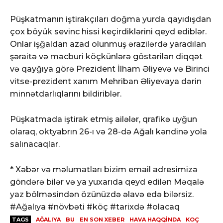
Püşkatmanın iştirakçıları doğma yurda qayıdışdan
çox böyük sevinc hissi keçirdiklərini qeyd ediblər.
Onlar işğaldan azad olunmuş ərazilərdə yaradılan
şəraitə və məcburi köçkünlərə göstərilən diqqət
və qayğıya görə Prezident İlham Əliyevə və Birinci
vitse-prezident xanım Mehriban Əliyevaya dərin
minnətdarlıqlarını bildiriblər.
Püşkatmada iştirak etmiş ailələr, qrafikə uyğun
olaraq, oktyabrın 26-ı və 28-də Ağalı kəndinə yola
salınacaqlar.
* Xəbər və məlumatları bizim email adresimizə
göndərə bilər və ya yuxarıda qeyd edilən Məqalə
yaz bölməsindən özünüzdə əlavə edə bilərsiz.
#Ağalıya #növbəti #köç #tarixdə #olacaq
TAGS
AĞALIYA
BU
EN SON XEBER
HAVA HAQQINDA
KOÇ