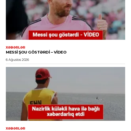
XƏBƏRLƏR
MESSI ŞOU GÖSTƏRDI – VİDEO
6 Ağustos 2026
XƏBƏRLƏR