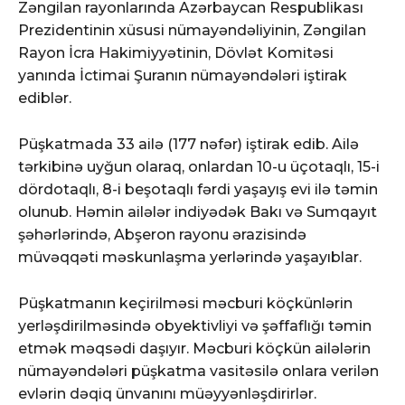
Zəngilan rayonlarında Azərbaycan Respublikası
Prezidentinin xüsusi nümayəndəliyinin, Zəngilan
Rayon İcra Hakimiyyətinin, Dövlət Komitəsi
yanında İctimai Şuranın nümayəndələri iştirak
ediblər.
Püşkatmada 33 ailə (177 nəfər) iştirak edib. Ailə
tərkibinə uyğun olaraq, onlardan 10-u üçotaqlı, 15-i
dördotaqlı, 8-i beşotaqlı fərdi yaşayış evi ilə təmin
olunub. Həmin ailələr indiyədək Bakı və Sumqayıt
şəhərlərində, Abşeron rayonu ərazisində
müvəqqəti məskunlaşma yerlərində yaşayıblar.
Püşkatmanın keçirilməsi məcburi köçkünlərin
yerləşdirilməsində obyektivliyi və şəffaflığı təmin
etmək məqsədi daşıyır. Məcburi köçkün ailələrin
nümayəndələri püşkatma vasitəsilə onlara verilən
evlərin dəqiq ünvanını müəyyənləşdirirlər.