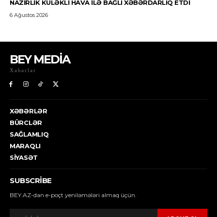
BEY MEDİA
Xəbərlər
XƏBƏRLƏR
BÜRCLƏR
SAĞLAMLIQ
MARAQLI
SIYASƏT
SUBSCRIBE
BEY.AZ-dan e-poçt yeniləmələri almaq üçün.