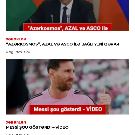
XƏBƏRLƏR
“AZƏRKOSMOS”, AZAL VƏ ASCO ILƏ BAĞLI YENI QƏRAR
6 Ağustos 2026
XƏBƏRLƏR
MESSI ŞOU GÖSTƏRDI – VİDEO