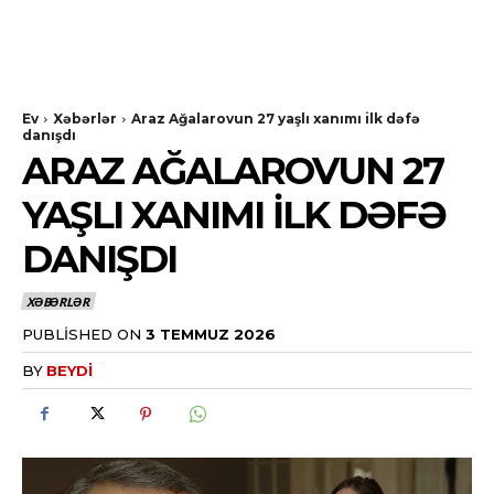
Ev
Xəbərlər
Araz Ağalarovun 27 yaşlı xanımı ilk dəfə
danışdı
ARAZ AĞALAROVUN 27
YAŞLI XANIMI ILK DƏFƏ
DANIŞDI
XƏBƏRLƏR
PUBLISHED ON
3 TEMMUZ 2026
BY
BEYDI