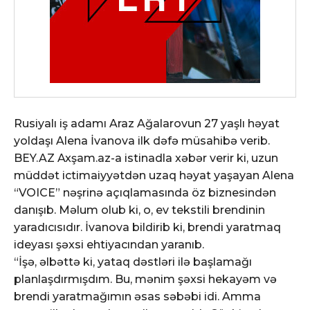
Rusiyalı iş adamı Araz Ağalarovun 27 yaşlı həyat
yoldaşı Alena İvanova ilk dəfə müsahibə verib.
BEY.AZ Axşam.az-a istinadla xəbər verir ki, uzun
müddət ictimaiyyətdən uzaq həyat yaşayan Alena
“VOICE” nəşrinə açıqlamasında öz biznesindən
danışıb. Məlum olub ki, o, ev tekstili brendinin
yaradıcısıdır. İvanova bildirib ki, brendi yaratmaq
ideyası şəxsi ehtiyacından yaranıb.
“İşə, əlbəttə ki, yataq dəstləri ilə başlamağı
planlaşdırmışdım. Bu, mənim şəxsi hekayəm və
brendi yaratmağımın əsas səbəbi idi. Amma