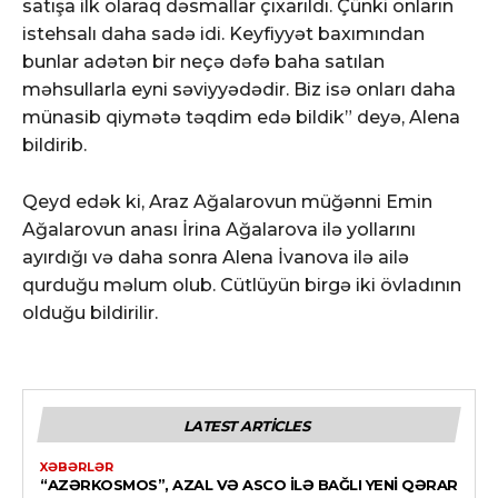
satışa ilk olaraq dəsmallar çıxarıldı. Çünki onların
istehsalı daha sadə idi. Keyfiyyət baxımından
bunlar adətən bir neçə dəfə baha satılan
məhsullarla eyni səviyyədədir. Biz isə onları daha
münasib qiymətə təqdim edə bildik” deyə, Alena
bildirib.
Qeyd edək ki, Araz Ağalarovun müğənni Emin
Ağalarovun anası İrina Ağalarova ilə yollarını
ayırdığı və daha sonra Alena İvanova ilə ailə
qurduğu məlum olub. Cütlüyün birgə iki övladının
olduğu bildirilir.
LATEST ARTICLES
XƏBƏRLƏR
“AZƏRKOSMOS”, AZAL VƏ ASCO ILƏ BAĞLI YENI QƏRAR