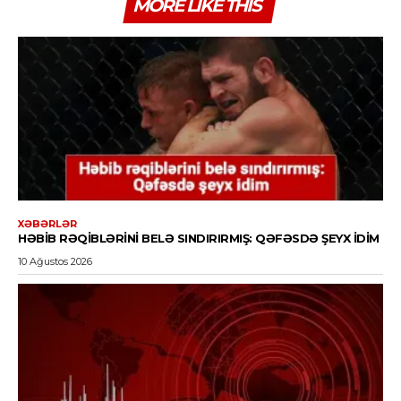
MORE LIKE THIS
XƏBƏRLƏR
HƏBIB RƏQIBLƏRINI BELƏ SINDIRIRMIŞ: QƏFƏSDƏ ŞEYX IDIM
10 Ağustos 2026