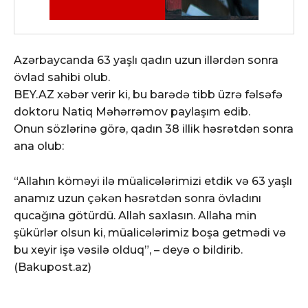
Azərbaycanda 63 yaşlı qadın uzun illərdən sonra
övlad sahibi olub.
BEY.AZ xəbər verir ki, bu barədə tibb üzrə fəlsəfə
doktoru Natiq Məhərrəmov paylaşım edib.
Onun sözlərinə görə, qadın 38 illik həsrətdən sonra
ana olub:
“Allahın köməyi ilə müalicələrimizi etdik və 63 yaşlı
anamız uzun çəkən həsrətdən sonra övladını
qucağına götürdü. Allah saxlasın. Allaha min
şükürlər olsun ki, müalicələrimiz boşa getmədi və
bu xeyir işə vəsilə olduq”, – deyə o bildirib.
(Bakupost.az)