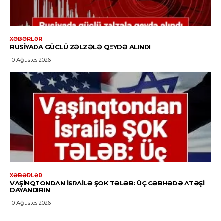
XƏBƏRLƏR
RUSIYADA GÜCLÜ ZƏLZƏLƏ QEYDƏ ALINDI
10 Ağustos 2026
XƏBƏRLƏR
VAŞINQTONDAN İSRAILƏ ŞOK TƏLƏB: ÜÇ CƏBHƏDƏ ATƏŞI
DAYANDIRIN
10 Ağustos 2026