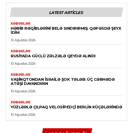
LATEST ARTICLES
XƏBƏRLƏR
HƏBIB RƏQIBLƏRINI BELƏ SINDIRIRMIŞ: QƏFƏSDƏ ŞEYX
IDIM
10 Ağustos 2026
XƏBƏRLƏR
RUSIYADA GÜCLÜ ZƏLZƏLƏ QEYDƏ ALINDI
10 Ağustos 2026
XƏBƏRLƏR
VAŞINQTONDAN İSRAILƏ ŞOK TƏLƏB: ÜÇ CƏBHƏDƏ
ATƏŞI DAYANDIRIN
10 Ağustos 2026
XƏBƏRLƏR
YÜZLƏRLƏ ÇILPAQ VELOSIPEDÇI BERLIN KÜÇƏLƏRINDƏ
10 Ağustos 2026