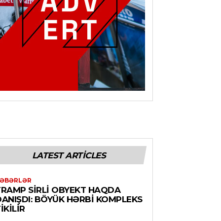
LATEST ARTICLES
ƏBƏRLƏR
TRAMP SIRLI OBYEKT HAQDA
DANIŞDI: BÖYÜK HƏRBI KOMPLEKS
IKILIR