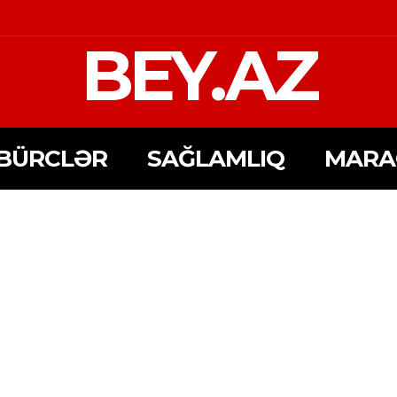
BEY.AZ
BÜRCLƏR
SAĞLAMLIQ
MARA