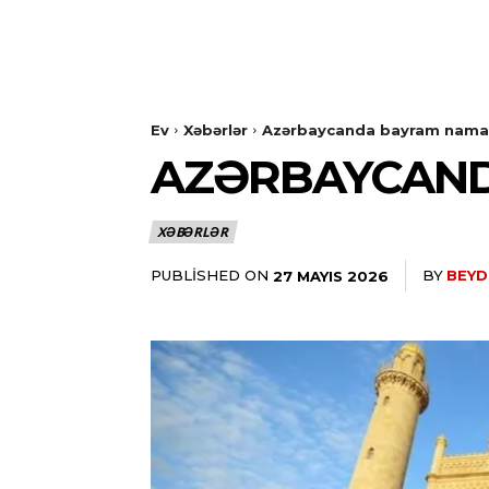
Ev
Xəbərlər
Azərbaycanda bayram namazı
AZƏRBAYCAND
XƏBƏRLƏR
PUBLISHED ON
BY
BEYD
27 MAYIS 2026