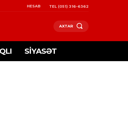
HESAB
TEL (051) 316-6362
AXTAR
QLI
SIYASƏT