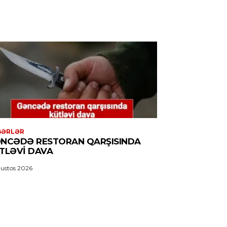
BƏRLƏR
NCƏDƏ RESTORAN QARŞISINDA
TLƏVI DAVA
ustos 2026