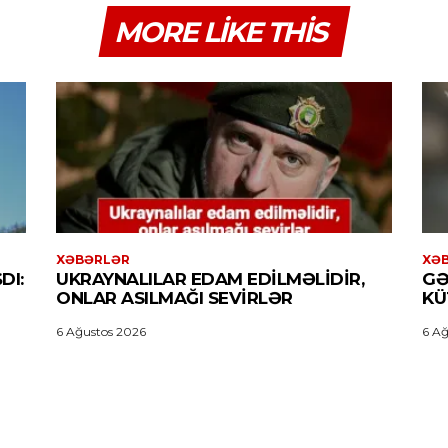
MORE LIKE THIS
XƏBƏRLƏR
XƏ
DI:
UKRAYNALILAR EDAM EDILMƏLIDIR,
GƏ
ONLAR ASILMAĞI SEVIRLƏR
KÜ
6 Ağustos 2026
6 Ağ