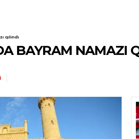
 qılındı
A BAYRAM NAMAZI QI
I