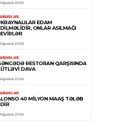
 Ağustos 2026
ƏBƏRLƏR
UKRAYNALILAR EDAM
DILMƏLIDIR, ONLAR ASILMAĞI
SEVIRLƏR
 Ağustos 2026
ƏBƏRLƏR
GƏNCƏDƏ RESTORAN QARŞISINDA
KÜTLƏVI DAVA
 Ağustos 2026
ƏBƏRLƏR
ALONSO 40 MILYON MAAŞ TƏLƏB
EDIR
 Ağustos 2026