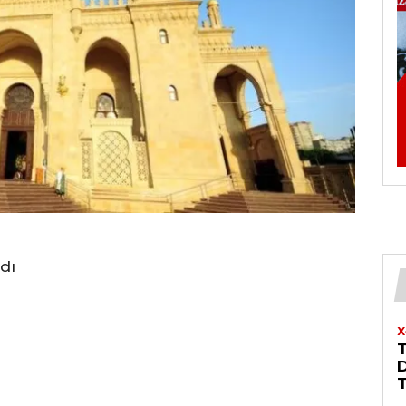
dı
X
T