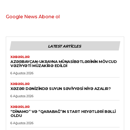
Google News Abone ol
LATEST ARTICLES
XƏBƏRLƏR
AZƏRBAYCAN-UKRAYNA MÜNASIBƏTLƏRININ MÖVCUD
VƏZIYYƏTI MÜZAKIRƏ EDILDI
6 Ağustos 2026
XƏBƏRLƏR
XƏZƏR DƏNIZINDƏ SUYUN SƏVIYYƏSI NIYƏ AZALIR?
6 Ağustos 2026
XƏBƏRLƏR
“DINAMO” VƏ “QARABAĞ”IN START HEYƏTLƏRI BƏLLI
OLDU
6 Ağustos 2026