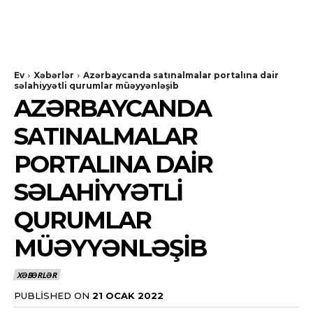
Ev
Xəbərlər
Azərbaycanda satınalmalar portalına dair
səlahiyyətli qurumlar müəyyənləşib
AZƏRBAYCANDA
SATINALMALAR
PORTALINA DAIR
SƏLAHIYYƏTLI
QURUMLAR
MÜƏYYƏNLƏŞIB
XƏBƏRLƏR
PUBLISHED ON
21 OCAK 2022