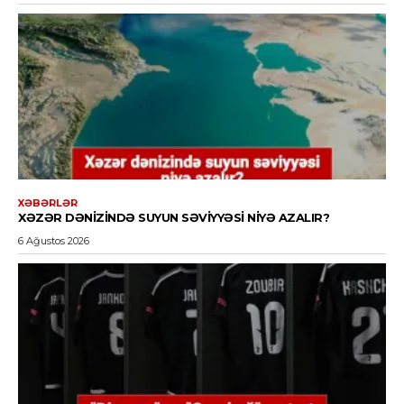
XƏBƏRLƏR
XƏZƏR DƏNIZINDƏ SUYUN SƏVIYYƏSI NIYƏ AZALIR?
6 Ağustos 2026