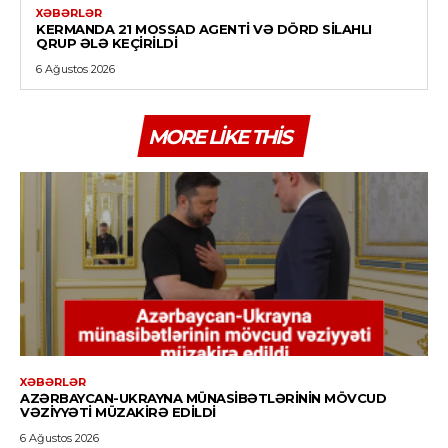
XƏBƏRLƏR
KERMANDA 21 MOSSAD AGENTI VƏ DÖRD SILAHLI
QRUP ƏLƏ KEÇIRILDI
6 Ağustos 2026
MORE LIKE THIS
XƏBƏRLƏR
AZƏRBAYCAN-UKRAYNA MÜNASIBƏTLƏRININ MÖVCUD
VƏZIYYƏTI MÜZAKIRƏ EDILDI
6 Ağustos 2026