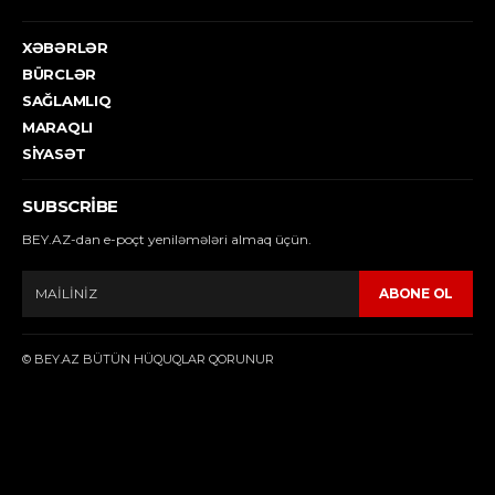
XƏBƏRLƏR
BÜRCLƏR
SAĞLAMLIQ
MARAQLI
SIYASƏT
SUBSCRIBE
BEY.AZ-dan e-poçt yeniləmələri almaq üçün.
ABONE OL
© BEY.AZ BÜTÜN HÜQUQLAR QORUNUR