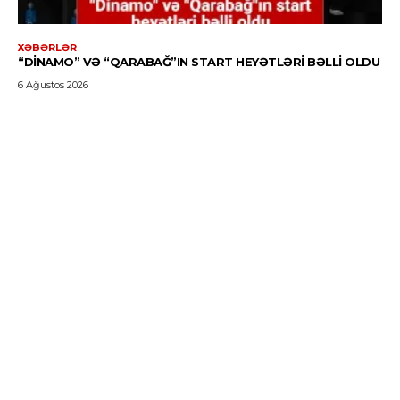
XƏBƏRLƏR
“DINAMO” VƏ “QARABAĞ”IN START HEYƏTLƏRI BƏLLI OLDU
6 Ağustos 2026