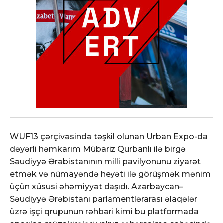
WUF13 çərçivəsində təşkil olunan Urban Expo-da
dəyərli həmkarım Mübariz Qurbanlı ilə birgə
Səudiyyə Ərəbistanının milli pavilyonunu ziyarət
etmək və nümayəndə heyəti ilə görüşmək mənim
üçün xüsusi əhəmiyyət daşıdı. Azərbaycan–
Səudiyyə Ərəbistanı parlamentlərarası əlaqələr
üzrə işçi qrupunun rəhbəri kimi bu platformada