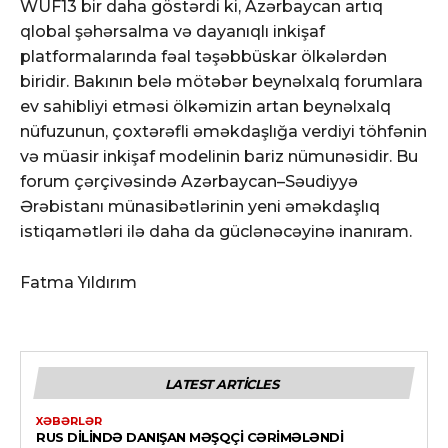
WUF13 bir daha göstərdi ki, Azərbaycan artıq
qlobal şəhərsalma və dayanıqlı inkişaf
platformalarında fəal təşəbbüskar ölkələrdən
biridir. Bakının belə mötəbər beynəlxalq forumlara
ev sahibliyi etməsi ölkəmizin artan beynəlxalq
nüfuzunun, çoxtərəfli əməkdaşlığa verdiyi töhfənin
və müasir inkişaf modelinin bariz nümunəsidir. Bu
forum çərçivəsində Azərbaycan–Səudiyyə
Ərəbistanı münasibətlərinin yeni əməkdaşlıq
istiqamətləri ilə daha da güclənəcəyinə inanıram.
Fatma Yıldırım
LATEST ARTICLES
XƏBƏRLƏR
RUS DILINDƏ DANIŞAN MƏŞQÇI CƏRIMƏLƏNDI