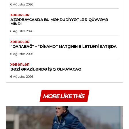
6 Ağustos 2026
XƏBƏRLƏR
AZƏRBAYCANDA BU MƏHDUDIYYƏTLƏR QÜVVƏYƏ
MINDI
6 Ağustos 2026
XƏBƏRLƏR
“QARABAĞ” – “DINAMO” MATÇININ BILETLƏRI SATIŞDA
6 Ağustos 2026
XƏBƏRLƏR
BƏZI ƏRAZILƏRDƏ IŞIQ OLMAYACAQ
6 Ağustos 2026
MORE LIKE THIS