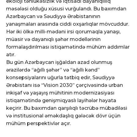
ekoloji təhlükəsizlik və iqtisadi dayanıqlılıq
məsələsi olduğu xüsusi vurğulandı. Bu baxımdan
Azərbaycan və Səudiyyə Ərəbistanının
yanaşmaları arasında ciddi oxşarlıqlar mövcuddur.
Hər iki ölkə milli-mədəni irsi qorumaqla yanaşı,
müasir və dayanıqlı şəhər modellərinin
formalaşdırılması istiqamətində mühüm addımlar
atır.
Bu gün Azərbaycan işğaldan azad olunmuş
ərazilərdə “ağıllı şəhər” və “ağıllı kənd”
konsepsiyalarını uğurla tətbiq edir, Səudiyyə
Ərəbistanı isə “Vision 2030” çərçivəsində urban
inkişaf və yaşayış mühitinin modernizasiyası
istiqamətində genişmiqyaslı layihələr həyata
keçirir. Bu baxımdan qarşılıqlı təcrübə mübadiləsi
və institusional əməkdaşlıq gələcək dövr üçün
mühüm perspektivlər açır.