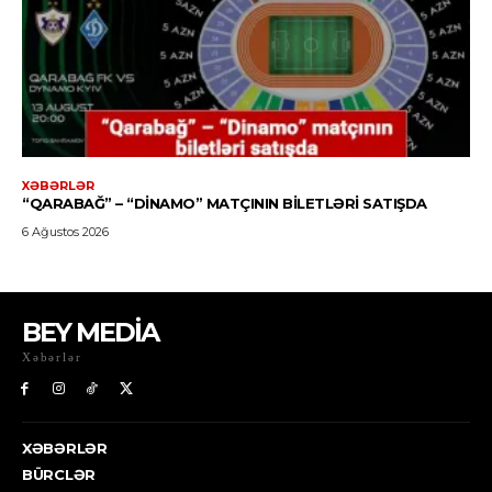
BEY MEDİA
Xəbərlər
XƏBƏRLƏR
BÜRCLƏR