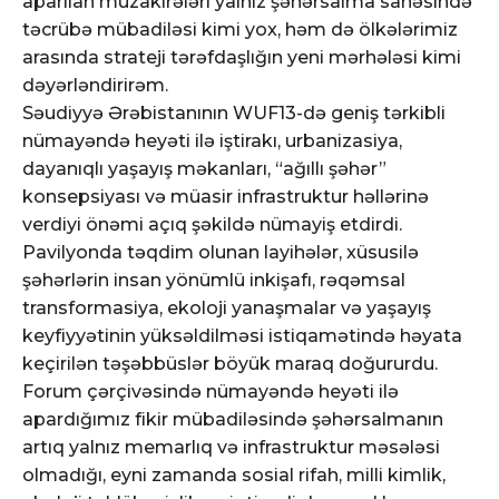
aparılan müzakirələri yalnız şəhərsalma sahəsində
təcrübə mübadiləsi kimi yox, həm də ölkələrimiz
arasında strateji tərəfdaşlığın yeni mərhələsi kimi
dəyərləndirirəm.
Səudiyyə Ərəbistanının WUF13-də geniş tərkibli
nümayəndə heyəti ilə iştirakı, urbanizasiya,
dayanıqlı yaşayış məkanları, “ağıllı şəhər”
konsepsiyası və müasir infrastruktur həllərinə
verdiyi önəmi açıq şəkildə nümayiş etdirdi.
Pavilyonda təqdim olunan layihələr, xüsusilə
şəhərlərin insan yönümlü inkişafı, rəqəmsal
transformasiya, ekoloji yanaşmalar və yaşayış
keyfiyyətinin yüksəldilməsi istiqamətində həyata
keçirilən təşəbbüslər böyük maraq doğururdu.
Forum çərçivəsində nümayəndə heyəti ilə
apardığımız fikir mübadiləsində şəhərsalmanın
artıq yalnız memarlıq və infrastruktur məsələsi
olmadığı, eyni zamanda sosial rifah, milli kimlik,