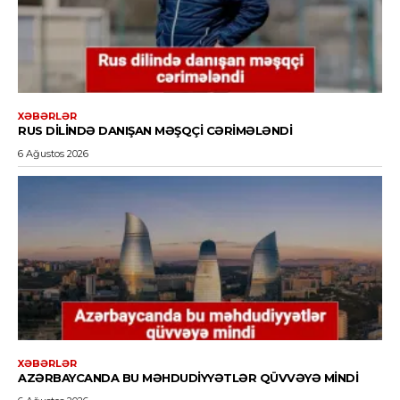
XƏBƏRLƏR
RUS DILINDƏ DANIŞAN MƏŞQÇI CƏRIMƏLƏNDI
6 Ağustos 2026
XƏBƏRLƏR
AZƏRBAYCANDA BU MƏHDUDIYYƏTLƏR QÜVVƏYƏ MINDI