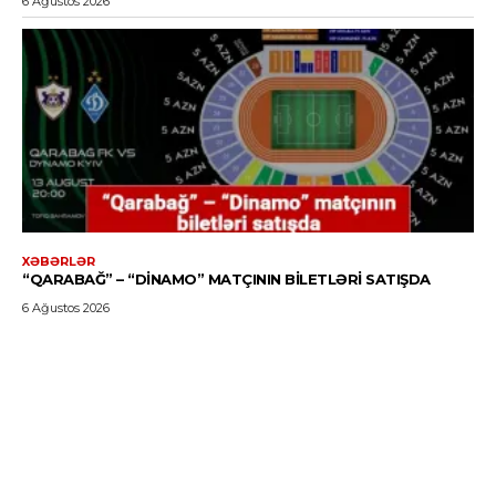
6 Ağustos 2026
XƏBƏRLƏR
“QARABAĞ” – “DINAMO” MATÇININ BILETLƏRI SATIŞDA
6 Ağustos 2026