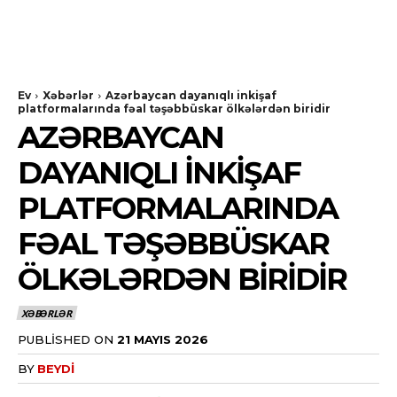
Ev
Xəbərlər
Azərbaycan dayanıqlı inkişaf
platformalarında fəal təşəbbüskar ölkələrdən biridir
AZƏRBAYCAN
DAYANIQLI INKIŞAF
PLATFORMALARINDA
FƏAL TƏŞƏBBÜSKAR
ÖLKƏLƏRDƏN BIRIDIR
XƏBƏRLƏR
PUBLISHED ON
21 MAYIS 2026
BY
BEYDI