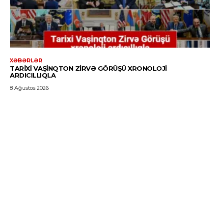
XƏBƏRLƏR
TARIXI VAŞINQTON ZIRVƏ GÖRÜŞÜ XRONOLOJI
ARDICILLIQLA
8 Ağustos 2026