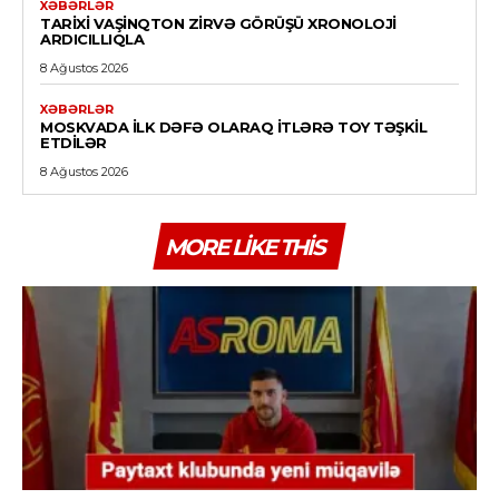
XƏBƏRLƏR
TARIXI VAŞINQTON ZIRVƏ GÖRÜŞÜ XRONOLOJI
ARDICILLIQLA
8 Ağustos 2026
XƏBƏRLƏR
MOSKVADA ILK DƏFƏ OLARAQ ITLƏRƏ TOY TƏŞKIL
ETDILƏR
8 Ağustos 2026
MORE LIKE THIS