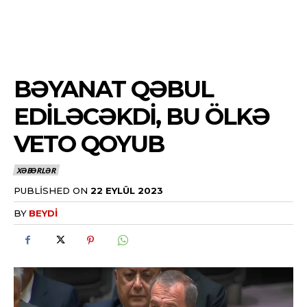
BƏYANAT QƏBUL
EDILƏCƏKDI, BU ÖLKƏ
VETO QOYUB
XƏBƏRLƏR
PUBLISHED ON
22 EYLÜL 2023
BY
BEYDI