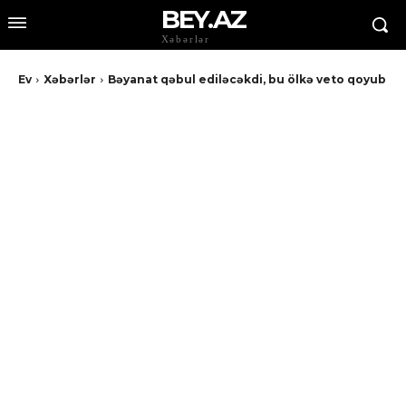
BEY.AZ
Xəbərlər
Ev
Xəbərlər
Bəyanat qəbul ediləcəkdi, bu ölkə veto qoyub