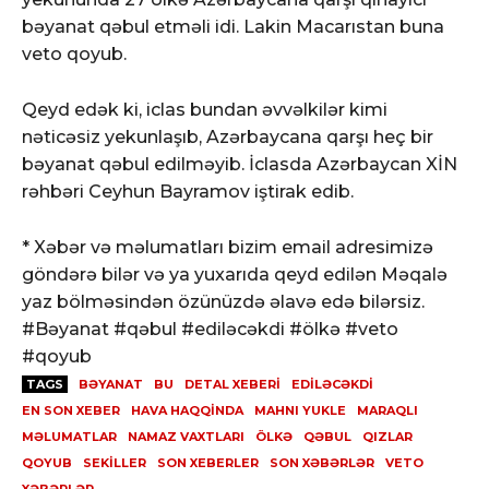
bəyanat qəbul etməli idi. Lakin Macarıstan buna
veto qoyub.
Qeyd edək ki, iclas bundan əvvəlkilər kimi
nəticəsiz yekunlaşıb, Azərbaycana qarşı heç bir
bəyanat qəbul edilməyib. İclasda Azərbaycan XİN
rəhbəri Ceyhun Bayramov iştirak edib.
* Xəbər və məlumatları bizim email adresimizə
göndərə bilər və ya yuxarıda qeyd edilən Məqalə
yaz bölməsindən özünüzdə əlavə edə bilərsiz.
#Bəyanat #qəbul #ediləcəkdi #ölkə #veto
#qoyub
TAGS
BƏYANAT
BU
DETAL XEBERI
EDILƏCƏKDI
EN SON XEBER
HAVA HAQQINDA
MAHNI YUKLE
MARAQLI
MƏLUMATLAR
NAMAZ VAXTLARI
ÖLKƏ
QƏBUL
QIZLAR
QOYUB
SEKILLER
SON XEBERLER
SON XƏBƏRLƏR
VETO
XƏBƏRLƏR