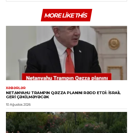
MORE LIKE THIS
XƏBƏRLƏR
NETANYAHU TRAMPIN QƏZZA PLANINI RƏDD ETDI: İSRAIL
GERI ÇƏKILMƏYƏCƏK
10 Ağustos 2026