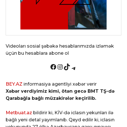
Videoları sosial şəbəkə hesablarımızda izləmək
üçün bu hesablara abone ol
Facebook
Instagram
TikTok
Telegram
BEY.AZ
informasiya agentliyi xəbər verir
Xəbər verdiyimiz kimi, ötən gecə BMT TŞ-də
Qarabağla bağlı müzakirələr keçirilib.
Metbuat.az
bildirir ki, KİV-də iclasın yekunları ilə
bağlı yeni detal yayımlanıb. Qeyd edilir ki, iclasın
yekununda 27 ölkə Azərbaycana qarşı qınayıcı