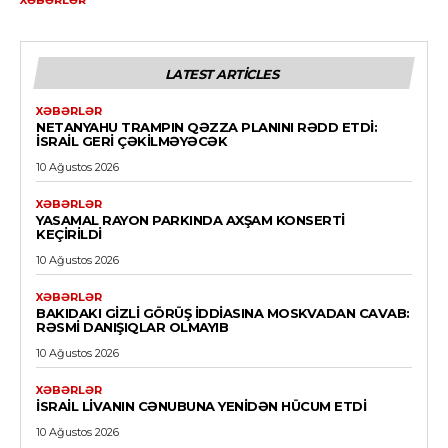
LATEST ARTICLES
XƏBƏRLƏR
NETANYAHU TRAMPIN QƏZZA PLANINI RƏDD ETDI:
İSRAIL GERI ÇƏKILMƏYƏCƏK
10 Ağustos 2026
XƏBƏRLƏR
YASAMAL RAYON PARKINDA AXŞAM KONSERTI
KEÇIRILDI
10 Ağustos 2026
XƏBƏRLƏR
BAKIDAKI GIZLI GÖRÜŞ IDDIASINA MOSKVADAN CAVAB:
RƏSMI DANIŞIQLAR OLMAYIB
10 Ağustos 2026
XƏBƏRLƏR
İSRAIL LIVANIN CƏNUBUNA YENIDƏN HÜCUM ETDI
10 Ağustos 2026