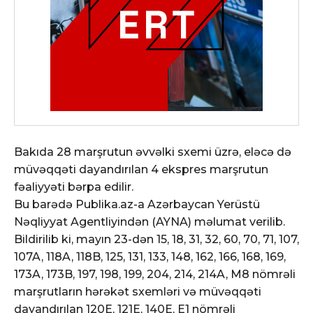
Bakıda 28 marşrutun əvvəlki sxemi üzrə, eləcə də
müvəqqəti dayandırılan 4 ekspres marşrutun
fəaliyyəti bərpa edilir.
Bu barədə Publika.az-a Azərbaycan Yerüstü
Nəqliyyat Agentliyindən (AYNA) məlumat verilib.
Bildirilib ki, mayın 23-dən 15, 18, 31, 32, 60, 70, 71, 107,
107A, 118A, 118B, 125, 131, 133, 148, 162, 166, 168, 169,
173A, 173B, 197, 198, 199, 204, 214, 214A, M8 nömrəli
marşrutların hərəkət sxemləri və müvəqqəti
dayandırılan 120E, 121E, 140E, E1 nömrəli