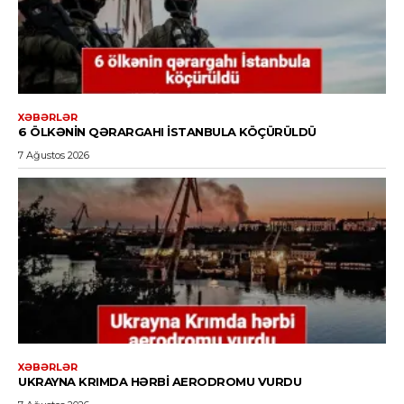
XƏBƏRLƏR
6 ÖLKƏNIN QƏRARGAHI İSTANBULA KÖÇÜRÜLDÜ
7 Ağustos 2026
XƏBƏRLƏR
UKRAYNA KRIMDA HƏRBI AERODROMU VURDU