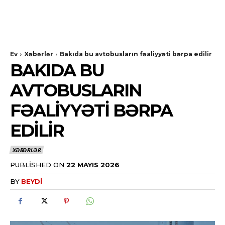
Ev
Xəbərlər
Bakıda bu avtobusların fəaliyyəti bərpa edilir
BAKIDA BU
AVTOBUSLARIN
FƏALIYYƏTI BƏRPA
EDILIR
XƏBƏRLƏR
PUBLISHED ON
22 MAYIS 2026
BY
BEYDI