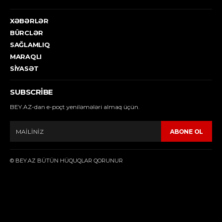
XƏBƏRLƏR
BÜRCLƏR
SAĞLAMLIQ
MARAQLI
SIYASƏT
SUBSCRIBE
BEY.AZ-dan e-poçt yeniləmələri almaq üçün.
ABONE OL
© BEY.AZ BÜTÜN HÜQUQLAR QORUNUR