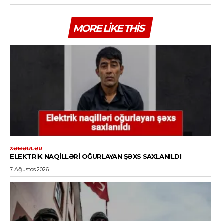
MORE LIKE THIS
XƏBƏRLƏR
ELEKTRIK NAQILLƏRI OĞURLAYAN ŞƏXS SAXLANILDI
7 Ağustos 2026