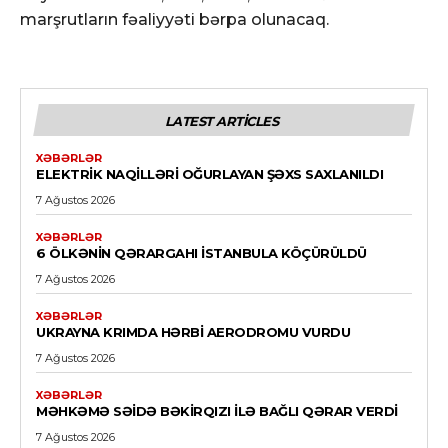
marşrutların fəaliyyəti bərpa olunacaq.
LATEST ARTICLES
XƏBƏRLƏR
ELEKTRIK NAQILLƏRI OĞURLAYAN ŞƏXS SAXLANILDI
7 Ağustos 2026
XƏBƏRLƏR
6 ÖLKƏNIN QƏRARGAHI İSTANBULA KÖÇÜRÜLDÜ
7 Ağustos 2026
XƏBƏRLƏR
UKRAYNA KRIMDA HƏRBI AERODROMU VURDU
7 Ağustos 2026
XƏBƏRLƏR
MƏHKƏMƏ SƏIDƏ BƏKIRQIZI ILƏ BAĞLI QƏRAR VERDI
7 Ağustos 2026