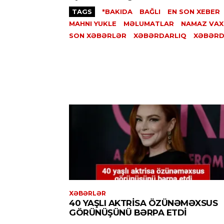
TAGS
"BAKIDA
BAĞLI
EN SON XEBER
MAHNI YUKLE
MƏLUMATLAR
NAMAZ VAX
SON XƏBƏRLƏR
XƏBƏRDARLIQ
XƏBƏRD
XƏBƏRLƏR
40 YAŞLI AKTRISA ÖZÜNƏMƏXSUS
GÖRÜNÜŞÜNÜ BƏRPA ETDI