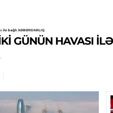
sı ilə bağlı XƏBƏRDARLIQ
IKI GÜNÜN HAVASI ILƏ