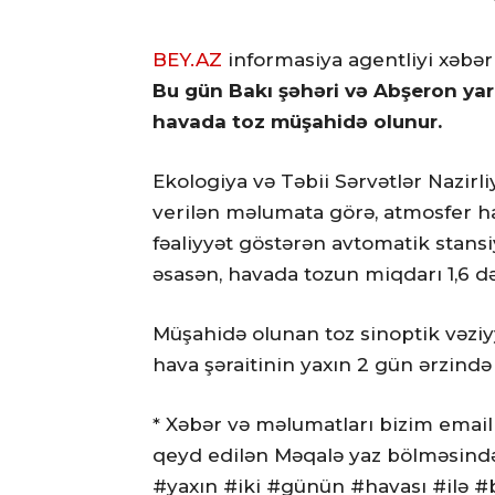
BEY.AZ
informasiya agentliyi xəbər
Bu gün Bakı şəhəri və Abşeron ya
havada toz müşahidə olunur.
Ekologiya və Təbii Sərvətlər Nazir
verilən məlumata görə, atmosfer ha
fəaliyyət göstərən avtomatik stans
əsasən, havada tozun miqdarı 1,6 
Müşahidə olunan toz sinoptik vəziyy
hava şəraitinin yaxın 2 gün ərzində
* Xəbər və məlumatları bizim email
qeyd edilən Məqalə yaz bölməsində
#yaxın #iki #günün #havası #ilə