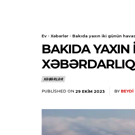
Ev
Xəbərlər
Bakıda yaxın iki günün hava
BAKIDA YAXIN 
XƏBƏRDARLIQ
XƏBƏRLƏR
PUBLISHED ON
BY
BEYDI
29 EKIM 2023