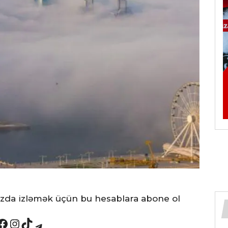
ızda izləmək üçün bu hesablara abone ol
book
Instagram
TikTok
Telegram