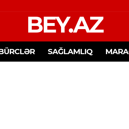
BEY.AZ
BÜRCLƏR
SAĞLAMLIQ
MARA