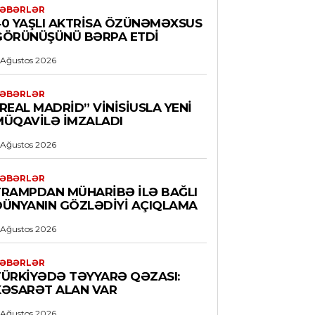
ƏBƏRLƏR
40 YAŞLI AKTRISA ÖZÜNƏMƏXSUS
GÖRÜNÜŞÜNÜ BƏRPA ETDI
 Ağustos 2026
ƏBƏRLƏR
REAL MADRID” VINISIUSLA YENI
MÜQAVILƏ IMZALADI
 Ağustos 2026
ƏBƏRLƏR
TRAMPDAN MÜHARIBƏ ILƏ BAĞLI
DÜNYANIN GÖZLƏDIYI AÇIQLAMA
 Ağustos 2026
ƏBƏRLƏR
TÜRKIYƏDƏ TƏYYARƏ QƏZASI:
XƏSARƏT ALAN VAR
 Ağustos 2026