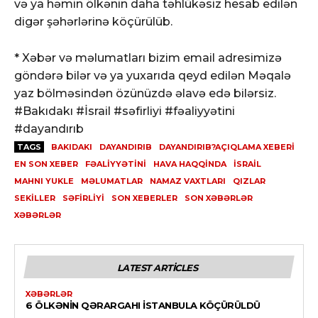
və ya həmin ölkənin daha təhlükəsiz hesab edilən
digər şəhərlərinə köçürülüb.
* Xəbər və məlumatları bizim email adresimizə
göndərə bilər və ya yuxarıda qeyd edilən Məqalə
yaz bölməsindən özünüzdə əlavə edə bilərsiz.
#Bakıdakı #İsrail #səfirliyi #fəaliyyətini
#dayandırıb
TAGS
BAKIDAKI
DAYANDIRIB
DAYANDIRIB?AÇIQLAMA XEBERI
EN SON XEBER
FƏALIYYƏTINI
HAVA HAQQINDA
İSRAIL
MAHNI YUKLE
MƏLUMATLAR
NAMAZ VAXTLARI
QIZLAR
SEKILLER
SƏFIRLIYI
SON XEBERLER
SON XƏBƏRLƏR
XƏBƏRLƏR
LATEST ARTICLES
XƏBƏRLƏR
6 ÖLKƏNIN QƏRARGAHI İSTANBULA KÖÇÜRÜLDÜ