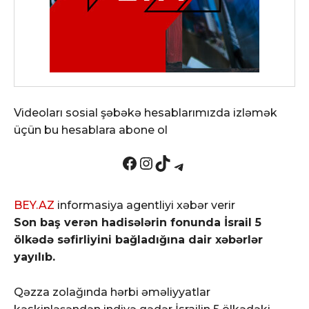
Videoları sosial şəbəkə hesablarımızda izləmək
üçün bu hesablara abone ol
Facebook
Instagram
TikTok
Telegram
BEY.AZ
informasiya agentliyi xəbər verir
Son baş verən hadisələrin fonunda İsrail 5
ölkədə səfirliyini bağladığına dair xəbərlər
yayılıb.
Qəzza zolağında hərbi əməliyyatlar