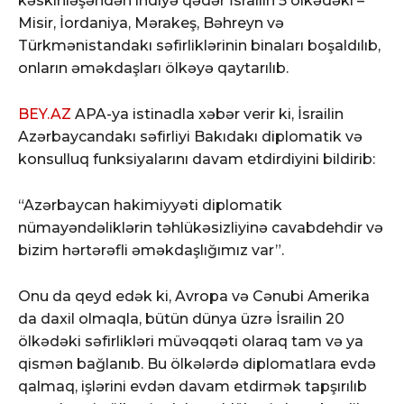
kəskinləşəndən indiyə qədər İsrailin 5 ölkədəki –
Misir, İordaniya, Mərakeş, Bəhreyn və
Türkmənistandakı səfirliklərinin binaları boşaldılıb,
onların əməkdaşları ölkəyə qaytarılıb.
BEY.AZ
APA-ya istinadla xəbər verir ki, İsrailin
Azərbaycandakı səfirliyi Bakıdakı diplomatik və
konsulluq funksiyalarını davam etdirdiyini bildirib:
“Azərbaycan hakimiyyəti diplomatik
nümayəndəliklərin təhlükəsizliyinə cavabdehdir və
bizim hərtərəfli əməkdaşlığımız var”.
Onu da qeyd edək ki, Avropa və Cənubi Amerika
da daxil olmaqla, bütün dünya üzrə İsrailin 20
ölkədəki səfirlikləri müvəqqəti olaraq tam və ya
qismən bağlanıb. Bu ölkələrdə diplomatlara evdə
qalmaq, işlərini evdən davam etdirmək tapşırılıb