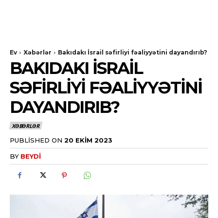
Ev
Xəbərlər
Bakıdakı İsrail səfirliyi fəaliyyətini dayandırıb?
BAKIDAKI İSRAIL
SƏFIRLIYI FƏALIYYƏTINI
DAYANDIRIB?
XƏBƏRLƏR
PUBLISHED ON
20 EKIM 2023
BY
BEYDI