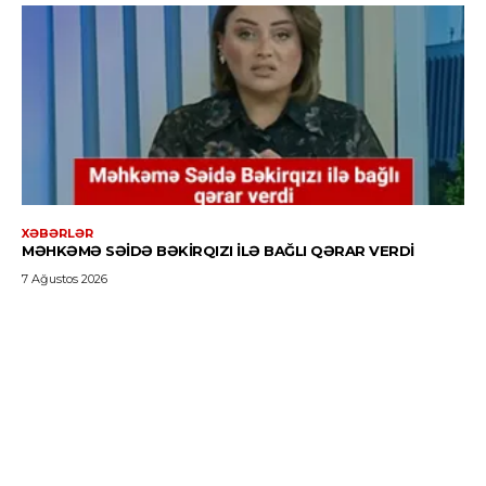
XƏBƏRLƏR
MƏHKƏMƏ SƏIDƏ BƏKIRQIZI ILƏ BAĞLI QƏRAR VERDI
7 Ağustos 2026