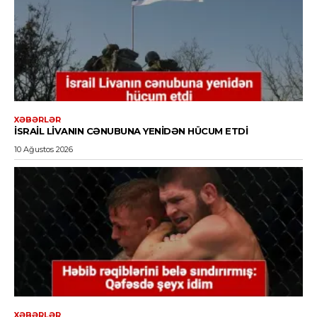
XƏBƏRLƏR
İSRAIL LIVANIN CƏNUBUNA YENIDƏN HÜCUM ETDI
10 Ağustos 2026
XƏBƏRLƏR