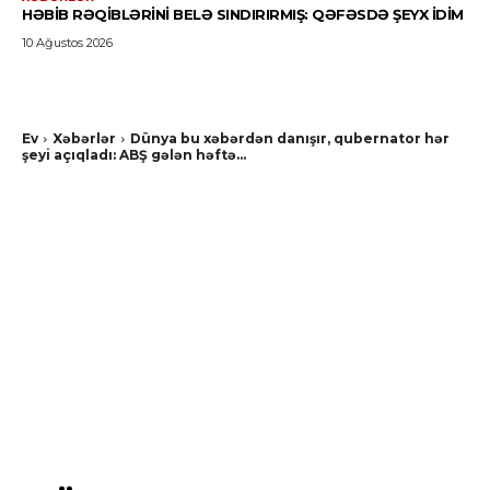
HƏBIB RƏQIBLƏRINI BELƏ SINDIRIRMIŞ: QƏFƏSDƏ ŞEYX IDIM
10 Ağustos 2026