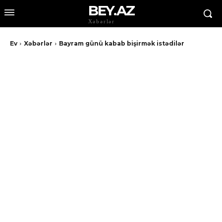
BEY.AZ
Xəbərlər
Ev
Xəbərlər
Bayram günü kabab bişirmək istədilər