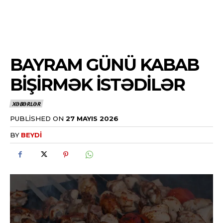
BAYRAM GÜNÜ KABAB
BIŞIRMƏK ISTƏDILƏR
XƏBƏRLƏR
PUBLISHED ON
27 MAYIS 2026
BY
BEYDI