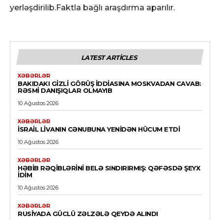
yerləşdirilib.Faktla bağlı araşdırma aparılır.
LATEST ARTICLES
XƏBƏRLƏR
BAKIDAKI GIZLI GÖRÜŞ IDDIASINA MOSKVADAN CAVAB:
RƏSMI DANIŞIQLAR OLMAYIB
10 Ağustos 2026
XƏBƏRLƏR
İSRAIL LIVANIN CƏNUBUNA YENIDƏN HÜCUM ETDI
10 Ağustos 2026
XƏBƏRLƏR
HƏBIB RƏQIBLƏRINI BELƏ SINDIRIRMIŞ: QƏFƏSDƏ ŞEYX
IDIM
10 Ağustos 2026
XƏBƏRLƏR
RUSIYADA GÜCLÜ ZƏLZƏLƏ QEYDƏ ALINDI