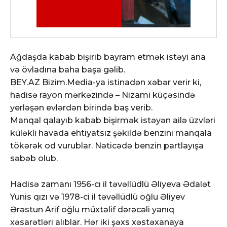
Ağdaşda kabab bişirib bayram etmək istəyi ana
və övladına baha başa gəlib.
BEY.AZ Bizim.Media-ya istinadən xəbər verir ki,
hadisə rayon mərkəzində – Nizami küçəsində
yerləşən evlərdən birində baş verib.
Manqal qalayıb kabab bişirmək istəyən ailə üzvləri
küləkli havada ehtiyatsız şəkildə benzini manqala
tökərək od vurublar. Nəticədə benzin partlayışa
səbəb olub.
Hadisə zamanı 1956-cı il təvəllüdlü Əliyeva Ədalət
Yunis qızı və 1978-ci il təvəllüdlü oğlu Əliyev
Ərəstun Arif oğlu müxtəlif dərəcəli yanıq
xəsarətləri alıblar. Hər iki şəxs xəstəxanaya