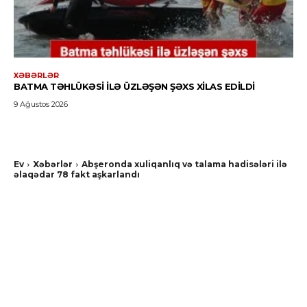
XƏBƏRLƏR
BATMA TƏHLÜKƏSI ILƏ ÜZLƏŞƏN ŞƏXS XILAS EDILDI
9 Ağustos 2026