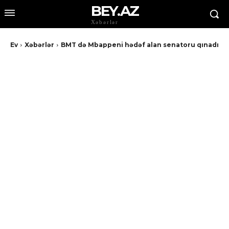
BEY.AZ
Xəbərlər
Ev
Xəbərlər
BMT də Mbappeni hədəf alan senatoru qınadı