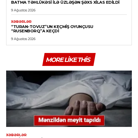
BATMA TƏHLÜKƏSI ILƏ ÜZLƏŞƏN ŞƏXS XILAS EDILDI
9 Ağustos 2026
XƏBƏRLƏR
“TURAN-TOVUZ”UN KEÇMIŞ OYUNÇUSU
“RUSENBORQ”A KEÇDI
9 Ağustos 2026
MORE LIKE THIS
XƏBƏRLƏR