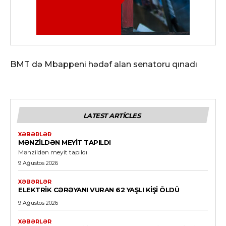
BMT də Mbappeni hədəf alan senatoru qınadı
LATEST ARTICLES
XƏBƏRLƏR
MƏNZILDƏN MEYIT TAPILDI
Mənzildən meyit tapıldı
9 Ağustos 2026
XƏBƏRLƏR
ELEKTRIK CƏRƏYANI VURAN 62 YAŞLI KIŞI ÖLDÜ
9 Ağustos 2026
XƏBƏRLƏR