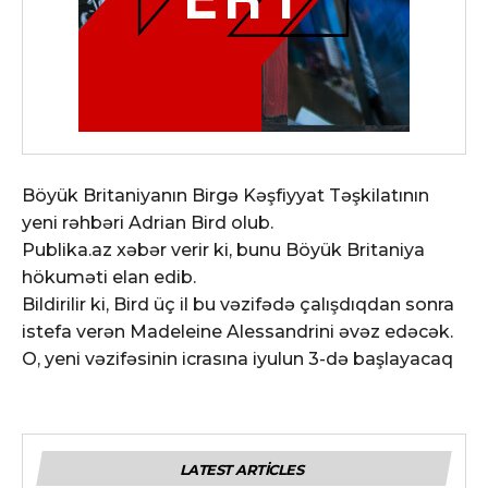
Böyük Britaniyanın Birgə Kəşfiyyat Təşkilatının
yeni rəhbəri Adrian Bird olub.
Publika.az xəbər verir ki, bunu Böyük Britaniya
hökuməti elan edib.
Bildirilir ki, Bird üç il bu vəzifədə çalışdıqdan sonra
istefa verən Madeleine Alessandrini əvəz edəcək.
O, yeni vəzifəsinin icrasına iyulun 3-də başlayacaq
LATEST ARTICLES