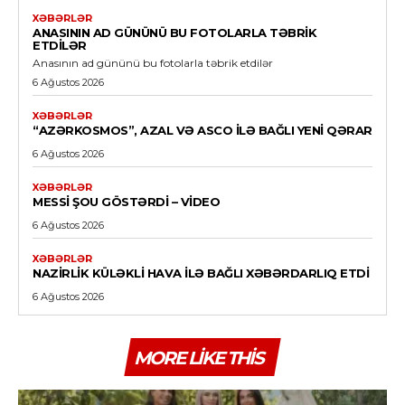
XƏBƏRLƏR
ANASININ AD GÜNÜNÜ BU FOTOLARLA TƏBRIK
ETDILƏR
Anasının ad gününü bu fotolarla təbrik etdilər
6 Ağustos 2026
XƏBƏRLƏR
“AZƏRKOSMOS”, AZAL VƏ ASCO ILƏ BAĞLI YENI QƏRAR
6 Ağustos 2026
XƏBƏRLƏR
MESSI ŞOU GÖSTƏRDI – VİDEO
6 Ağustos 2026
XƏBƏRLƏR
NAZIRLIK KÜLƏKLI HAVA ILƏ BAĞLI XƏBƏRDARLIQ ETDI
6 Ağustos 2026
MORE LIKE THIS