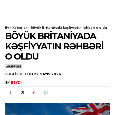
Ev
Xəbərlər
Böyük Britaniyada kəşfiyyatın rəhbəri o oldu
BÖYÜK BRITANIYADA
KƏŞFIYYATIN RƏHBƏRI
O OLDU
XƏBƏRLƏR
PUBLISHED ON
22 MAYIS 2026
BY
BEYDI