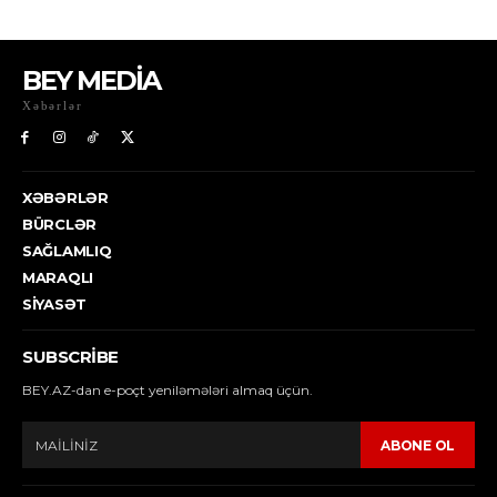
BEY MEDİA
Xəbərlər
XƏBƏRLƏR
BÜRCLƏR
SAĞLAMLIQ
MARAQLI
SIYASƏT
SUBSCRIBE
BEY.AZ-dan e-poçt yeniləmələri almaq üçün.
ABONE OL