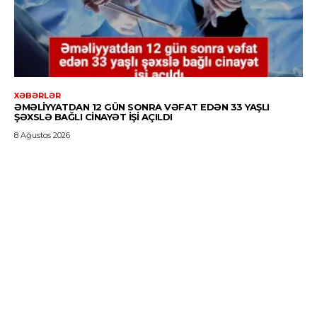
XƏBƏRLƏR
ƏMƏLIYYATDAN 12 GÜN SONRA VƏFAT EDƏN 33 YAŞLI
ŞƏXSLƏ BAĞLI CINAYƏT IŞI AÇILDI
8 Ağustos 2026