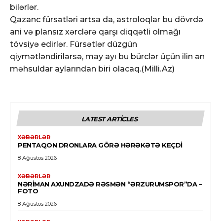
bilərlər.
Qazanc fürsətləri artsa da, astroloqlar bu dövrdə
ani və plansız xərclərə qarşı diqqətli olmağı
tövsiyə edirlər. Fürsətlər düzgün
qiymətləndirilərsə, may ayı bu bürclər üçün ilin ən
məhsuldar aylarından biri olacaq.(Milli.Az)
LATEST ARTICLES
XƏBƏRLƏR
PENTAQON DRONLARA GÖRƏ HƏRƏKƏTƏ KEÇDI
8 Ağustos 2026
XƏBƏRLƏR
NƏRIMAN AXUNDZADƏ RƏSMƏN “ƏRZURUMSPOR”DA –
FOTO
8 Ağustos 2026