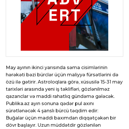
May ayının ikinci yarısında səma cisimlərinin
hərəkəti bəzi bürclər üçün maliyyə fürsətlərini də
özü ilə gətirir. Astroloqlara görə, xüsusilə 15-31 may
tarixləri arasında yeni iş təklifləri, gözlənilməz
qazanclar və maddi rahatlıq gündəmə gələcək.
Publika.az ayın sonuna qədər pul axını
sürətlənəcək 4 şanslı bürcü təqdim edir:
Buğalar üçün maddi baxımdan diqqətçəkən bir
dövr başlayır. Uzun müddətdir gözlənilən