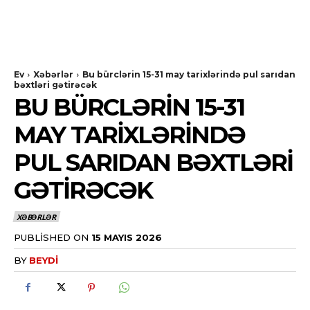
Ev
Xəbərlər
Bu bürclərin 15-31 may tarixlərində pul sarıdan
bəxtləri gətirəcək
BU BÜRCLƏRIN 15-31
MAY TARIXLƏRINDƏ
PUL SARIDAN BƏXTLƏRI
GƏTIRƏCƏK
XƏBƏRLƏR
PUBLISHED ON
15 MAYIS 2026
BY
BEYDI