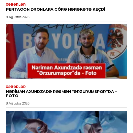
XƏBƏRLƏR
PENTAQON DRONLARA GÖRƏ HƏRƏKƏTƏ KEÇDI
8 Ağustos 2026
XƏBƏRLƏR
NƏRIMAN AXUNDZADƏ RƏSMƏN “ƏRZURUMSPOR”DA –
FOTO
8 Ağustos 2026