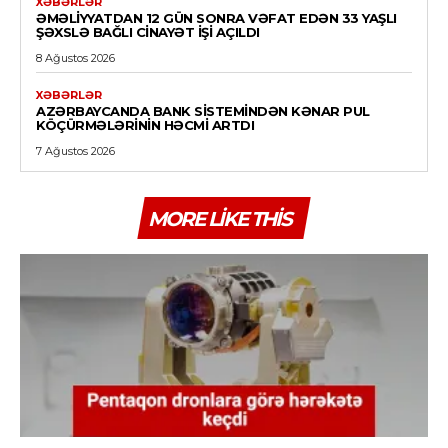
XƏBƏRLƏR
ƏMƏLIYYATDAN 12 GÜN SONRA VƏFAT EDƏN 33 YAŞLI
ŞƏXSLƏ BAĞLI CINAYƏT IŞI AÇILDI
8 Ağustos 2026
XƏBƏRLƏR
AZƏRBAYCANDA BANK SISTEMINDƏN KƏNAR PUL
KÖÇÜRMƏLƏRININ HƏCMI ARTDI
7 Ağustos 2026
MORE LIKE THIS