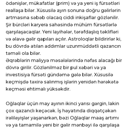
ödənişlər, mükafatlar (prim) və ya yeni iş fürsətləri
reallaşa bilər. Xüsusilə ayın sonuna doğru gəlirlərin
artmasına səbəb olacaq ciddi inkişaflar gözlənilir.
Şir bürcləri karyera sahəsində mühüm fürsətlərlə
qarşılaşacaqlar. Yeni layihələr, tərəfdaşlıq təklifləri
və əlavə gəlir qapıları açılır. Astroloqlar bildirirlər ki,
bu dövrdə atılan addımlar uzunmüddətli qazancın
təməli ola bilər.
Əqrəblərin maliyyə məsələlərində nəfəs alacağı bir
dövrə girilir. Gözlənilməz bir pul xəbəri və ya
investisiya fürsəti gündəmə gələ bilər. Xüsusilə
keçmişdə təxirə salınmış işlərin yenidən hərəkətə
keçməsi ehtimalı yüksəkdir.
Oğlaqlar üçün may ayının ikinci yarısı gərgin, lakin
çox qazanclı keçəcək. İş həyatında diqqətçəkən
irəliləyişlər yaşanarkən, bəzi Oğlaqlar maaş artımı
və ya tamamilə yeni bir gəlir mənbəyi ilə qarşılaşa