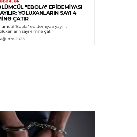
ƏBƏRLƏR
ÖLÜMCÜL "EBOLA" EPIDEMIYASI
AYILIR: YOLUXANLARIN SAYI 4
MINƏ ÇATIR
lümcül "Ebola" epidemiyası yayılır:
oluxanların sayı 4 minə çatır
 Ağustos 2026