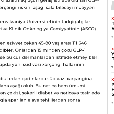
əki azaltmaq üçün geniş istifadə olunan GLP-
xərçəngi riskini aşağı sala biləcəyi müəyyən
X
ensilvaniya Universitetinin tədqiqatçıları
erika Klinik Onkologiya Cəmiyyətinin (ASCO)
7
ən əziyyət çəkən 45-80 yaş arası 111 646
X
ediblər. Onlardan 15 mindən çoxu GLP-1
isə bu cür dərmanlardan istifadə etməyiblər.
upda yeni süd vəzi xərçəngi hallarının
7
əbul edən qadınlarda süd vəzi xərçənginə
X
 daha aşağı olub. Bu nəticə həm ümumi
H
 çəkisi, şəkərli diabet və nəticəyə təsir edə
S
qla aparılan əlavə təhlillərdən sonra
7