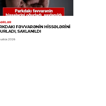
BƏRLƏR
RKDAKI FƏVVARƏNIN HISSƏLƏRINI
URLADI, SAXLANILDI
ustos 2026