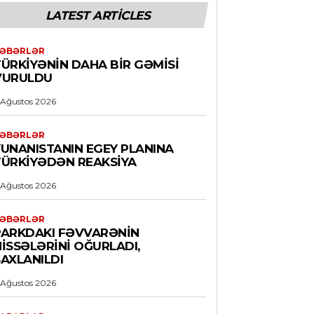
LATEST ARTICLES
ƏBƏRLƏR
TÜRKIYƏNIN DAHA BIR GƏMISI
VURULDU
 Ağustos 2026
ƏBƏRLƏR
YUNANISTANIN EGEY PLANINA
TÜRKIYƏDƏN REAKSIYA
 Ağustos 2026
ƏBƏRLƏR
PARKDAKI FƏVVARƏNIN
ISSƏLƏRINI OĞURLADI,
AXLANILDI
 Ağustos 2026