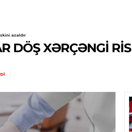
skini azaldır
 DÖŞ XƏRÇƏNGI RISK
DI