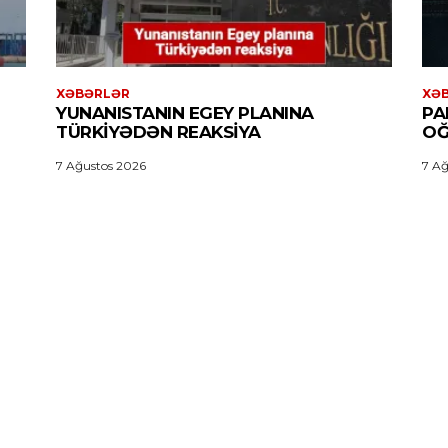
XƏBƏRLƏR
XƏ
YUNANISTANIN EGEY PLANINA
PA
TÜRKIYƏDƏN REAKSIYA
OĞ
7 Ağustos 2026
7 Ağ