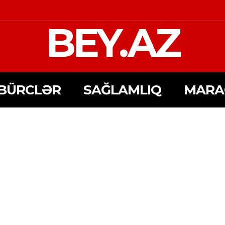
BEY.AZ
BÜRCLƏR
SAĞLAMLIQ
MARA