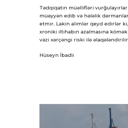
Tədqiqatın müəllifləri vurğulayırlar 
müəyyən edib və hələlik dərmanla
etmir. Lakin alimlər qeyd edirlər k
xroniki iltihabın azalmasına kömək 
vəzi xərçəngi riski ilə əlaqələndirilir
Hüseyn İbadlı