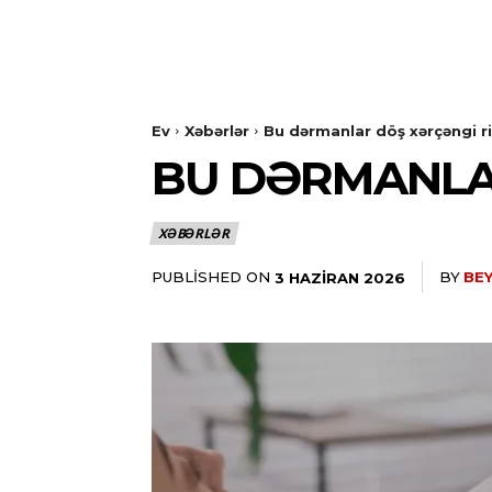
Ev
Xəbərlər
Bu dərmanlar döş xərçəngi ri
BU DƏRMANLAR
XƏBƏRLƏR
PUBLISHED ON
BY
BEY
3 HAZIRAN 2026