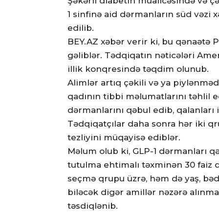
Şəkərli diabetin müalicəsində və ç
1 sinfinə aid dərmanların süd vəzi 
edilib.
BEY.AZ xəbər verir ki, bu qənaətə P
gəliblər. Tədqiqatın nəticələri Am
illik konqresində təqdim olunub.
Alimlər artıq çəkili və ya piylənməd
qadının tibbi məlumatlarını təhlil 
dərmanlarını qəbul edib, qalanları 
Tədqiqatçılar daha sonra hər iki qr
tezliyini müqayisə ediblər.
Məlum olub ki, GLP-1 dərmanları q
tutulma ehtimalı təxminən 30 faiz
seçmə qrupu üzrə, həm də yaş, bədən
biləcək digər amillər nəzərə alınma
təsdiqlənib.