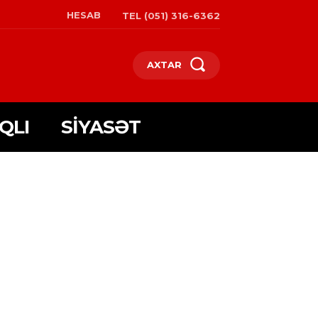
HESAB
TEL (051) 316-6362
AXTAR
QLI
SIYASƏT