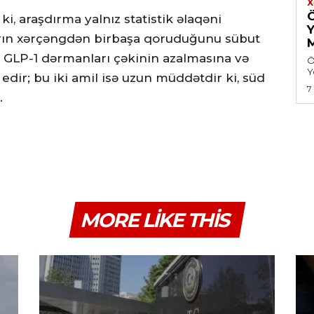
X
ki, araşdırma yalnız statistik əlaqəni
Y
rın xərçəngdən birbaşa qoruduğunu sübut
i, GLP-1 dərmanları çəkinin azalmasına və
Ö
Y
edir; bu iki amil isə uzun müddətdir ki, süd
7
.
MORE LIKE THIS