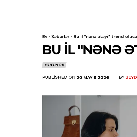
Ev
Xəbərlər
Bu il "nənə ətəyi" trend olac
BU IL "NƏNƏ 
XƏBƏRLƏR
PUBLISHED ON
BY
BEYD
20 MAYIS 2026