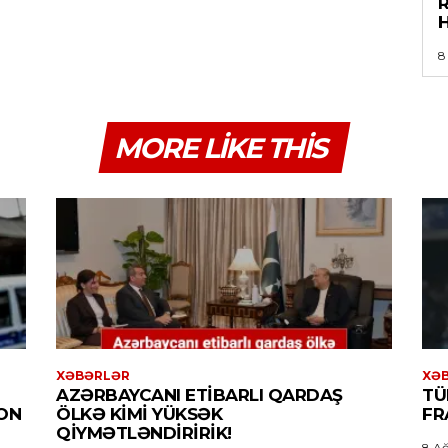
8
MORE LIKE THIS
XƏBƏRLƏR
XƏ
AZƏRBAYCANI ETIBARLI QARDAŞ
TÜ
ON
ÖLKƏ KIMI YÜKSƏK
FR
QIYMƏTLƏNDIRIRIK!
8 Ağ