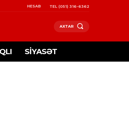
HESAB
TEL (051) 316-6362
AXTAR
QLI
SIYASƏT