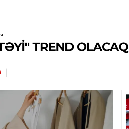
aq
ƏTƏYI" TREND OLACAQ
I