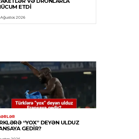
RAKETLƏR VƏ DRONLARLA
HÜCUM ETDI
 Ağustos 2026
BƏRLƏR
RKLƏRƏ “YOX” DEYƏN ULDUZ
ANSAYA GEDIR?
ustos 2026