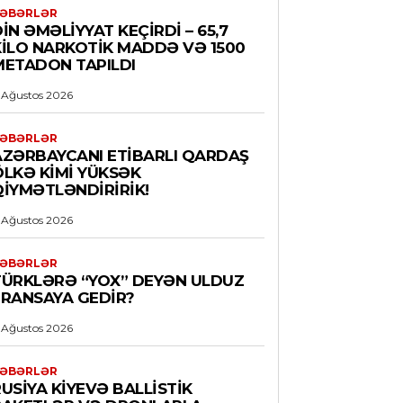
ƏBƏRLƏR
İN ƏMƏLIYYAT KEÇIRDI – 65,7
KILO NARKOTIK MADDƏ VƏ 1500
METADON TAPILDI
 Ağustos 2026
ƏBƏRLƏR
AZƏRBAYCANI ETIBARLI QARDAŞ
ÖLKƏ KIMI YÜKSƏK
QIYMƏTLƏNDIRIRIK!
 Ağustos 2026
ƏBƏRLƏR
TÜRKLƏRƏ “YOX” DEYƏN ULDUZ
FRANSAYA GEDIR?
 Ağustos 2026
ƏBƏRLƏR
USIYA KIYEVƏ BALLISTIK