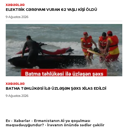
XƏBƏRLƏR
ELEKTRIK CƏRƏYANI VURAN 62 YAŞLI KIŞI ÖLDÜ
9 Ağustos 2026
XƏBƏRLƏR
BATMA TƏHLÜKƏSI ILƏ ÜZLƏŞƏN ŞƏXS XILAS EDILDI
9 Ağustos 2026