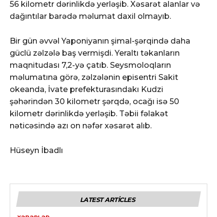
56 kilometr dərinlikdə yerləşib. Xəsarət alanlar və
dağıntılar barədə məlumat daxil olmayıb.
Bir gün əvvəl Yaponiyanın şimal-şərqində daha
güclü zəlzələ baş vermişdi. Yeraltı təkanların
maqnitudası 7,2-yə çatıb. Seysmoloqların
məlumatına görə, zəlzələnin episentri Sakit
okeanda, İvate prefekturasındakı Kudzi
şəhərindən 30 kilometr şərqdə, ocağı isə 50
kilometr dərinlikdə yerləşib. Təbii fəlakət
nəticəsində azı on nəfər xəsarət alıb.
Hüseyn İbadlı
LATEST ARTICLES