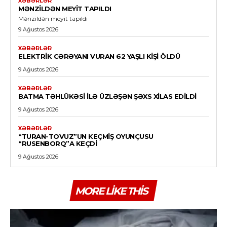
XƏBƏRLƏR
MƏNZILDƏN MEYIT TAPILDI
Mənzildən meyit tapıldı
9 Ağustos 2026
XƏBƏRLƏR
ELEKTRIK CƏRƏYANI VURAN 62 YAŞLI KIŞI ÖLDÜ
9 Ağustos 2026
XƏBƏRLƏR
BATMA TƏHLÜKƏSI ILƏ ÜZLƏŞƏN ŞƏXS XILAS EDILDI
9 Ağustos 2026
XƏBƏRLƏR
“TURAN-TOVUZ”UN KEÇMIŞ OYUNÇUSU
“RUSENBORQ”A KEÇDI
9 Ağustos 2026
MORE LIKE THIS