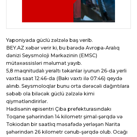
Yaponiyada güclü zəlzələ baş verib.
BEY.AZ xəbər verir ki, bu barədə Avropa-Aralıq
dənizi Seysmoloji Mərkəzinin (EMSC)
mütəxəssisləri məlumat yayıb.
5,8 maqnitudalı yeraltı təkanlar iyunun 26-da yerli
vaxtla saat 12:46-da (Bakı vaxtı ilə 07:46) qeydə
alınıb. Seysmoloqlar bunu orta dərəcəli dağıntılara
səbəb ola biləcək güclü zəlzələ kimi
qiymətləndirirlər.
Hadisənin episentri Çiba prefekturasındakı
Toqane şəhərindən 14 kilometr şimal-şərqdə və
Tokiodan bir saatlıq məsafədə yerləşən Narita
şəhərindən 26 kilometr cənub-şərqdə olub. Ocağı