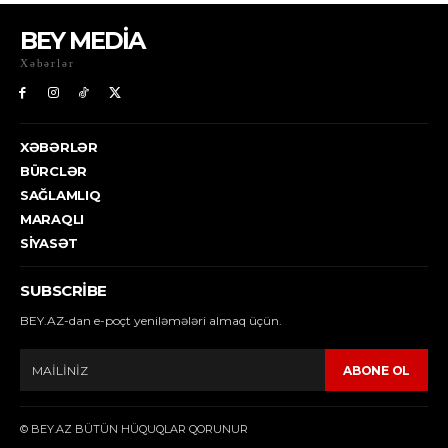
BEY MEDİA
Xəbərlər
XƏBƏRLƏR
BÜRCLƏR
SAĞLAMLIQ
MARAQLI
SIYASƏT
SUBSCRIBE
BEY.AZ-dan e-poçt yeniləmələri almaq üçün.
ABONE OL
© BEY.AZ BÜTÜN HÜQUQLAR QORUNUR