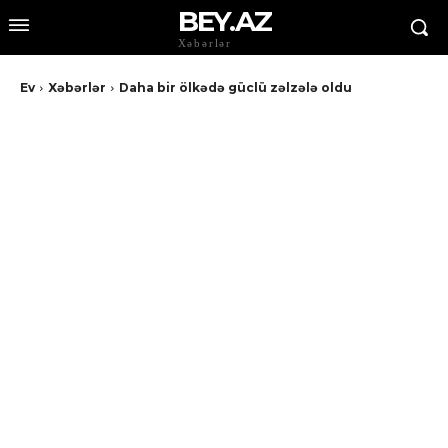
BEY.AZ
Xəbərlər
Ev
Xəbərlər
Daha bir ölkədə güclü zəlzələ oldu