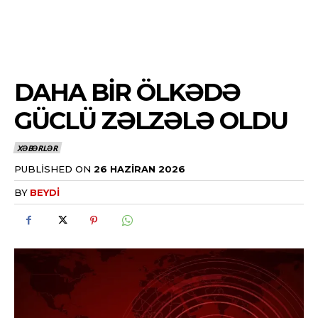
DAHA BIR ÖLKƏDƏ
GÜCLÜ ZƏLZƏLƏ OLDU
XƏBƏRLƏR
PUBLISHED ON
26 HAZIRAN 2026
BY
BEYDI