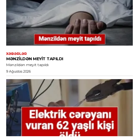
XƏBƏRLƏR
MƏNZILDƏN MEYIT TAPILDI
Mənzildən meyit tapıldı
9 Ağustos 2026