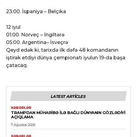
23:00. İspaniya – Belçika
12 iyul
01:00. Norveç – İngiltərə
05:00. Argentina– İsveçrə
Qeyd edək ki, tarixdə ilk dəfə 48 komandanın
iştirak etdiyi dünya çempionatı iyulun 19-da başa
çatacaq.
LATEST ARTICLES
XƏBƏRLƏR
TRAMPDAN MÜHARIBƏ ILƏ BAĞLI DÜNYANIN GÖZLƏDIYI
AÇIQLAMA
7 Ağustos 2026
XƏBƏRLƏR