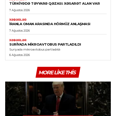
TÜRKIYƏDƏ TƏYYARƏ QƏZASI: XƏSARƏT ALAN VAR
7 Ağustos 2026
XƏBƏRLƏR
İRANLA OMAN ARASINDA HÖRMÜZ ANLAŞMASI
7 Ağustos 2026
XƏBƏRLƏR
SURIYADA MIKROAVTOBUS PARTLADILDI
Suriyada mikroavtobus partladıldı
6 Ağustos 2026
MORE LIKE THIS