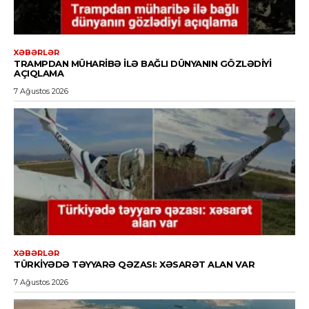
XƏBƏRLƏR
TRAMPDAN MÜHARIBƏ ILƏ BAĞLI DÜNYANIN GÖZLƏDIYI
AÇIQLAMA
7 Ağustos 2026
XƏBƏRLƏR
TÜRKIYƏDƏ TƏYYARƏ QƏZASI: XƏSARƏT ALAN VAR
7 Ağustos 2026