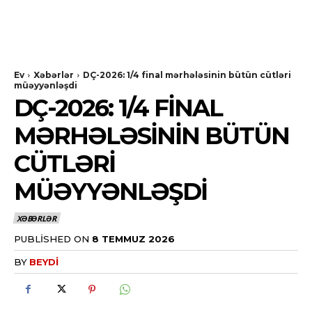
Ev
Xəbərlər
DÇ-2026: 1/4 final mərhələsinin bütün cütləri
müəyyənləşdi
DÇ-2026: 1/4 FINAL
MƏRHƏLƏSININ BÜTÜN
CÜTLƏRI
MÜƏYYƏNLƏŞDI
XƏBƏRLƏR
PUBLISHED ON
8 TEMMUZ 2026
BY
BEYDI