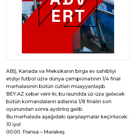
ABŞ, Kanada və Meksikanın birgə ev sahibliyi
etdiyi futbol üzrə dünya çempionatının 1/4 final
mərhələsinin bütün cütləri müəyyənləşib.
BEY.AZ xəbər verir ki, bu raundda üz-üzə gələcək
bütün komandaların adlarına 1/8 finalın son
oyunundan sonra aydınlıq gəlib.
Bu mərhələdə aşağıdakı qarşılaşmalar keçiriləcək:
10 iyul
00:00. Fransa – Mərakeş