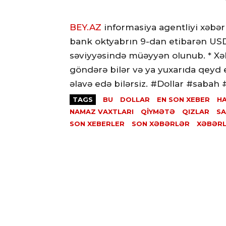
BEY.AZ
informasiya agentliyi xəbər 
bank oktyabrın 9-dan etibarən US
səviyyəsində müəyyən olunub. * Xə
göndərə bilər və ya yuxarıda qeyd
əlavə edə bilərsiz. #Dollar #sabah
TAGS
BU
DOLLAR
EN SON XEBER
H
NAMAZ VAXTLARI
QIYMƏTƏ
QIZLAR
S
SON XEBERLER
SON XƏBƏRLƏR
XƏBƏR