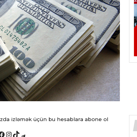
ızda izləmək üçün bu hesablara abone ol
book
Instagram
TikTok
Telegram