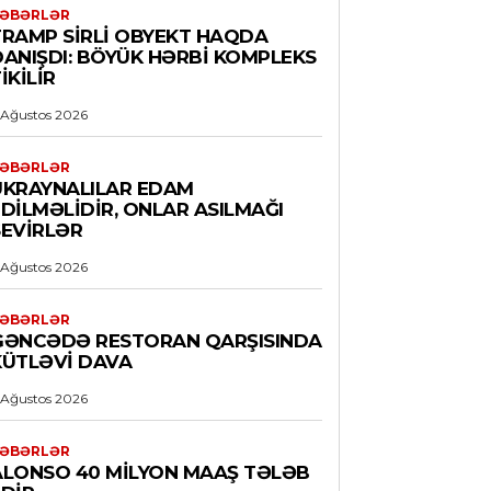
ƏBƏRLƏR
TRAMP SIRLI OBYEKT HAQDA
DANIŞDI: BÖYÜK HƏRBI KOMPLEKS
IKILIR
 Ağustos 2026
ƏBƏRLƏR
UKRAYNALILAR EDAM
DILMƏLIDIR, ONLAR ASILMAĞI
SEVIRLƏR
 Ağustos 2026
ƏBƏRLƏR
GƏNCƏDƏ RESTORAN QARŞISINDA
KÜTLƏVI DAVA
 Ağustos 2026
ƏBƏRLƏR
ALONSO 40 MILYON MAAŞ TƏLƏB