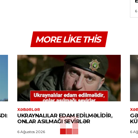
6
MORE LIKE THIS
XƏBƏRLƏR
XƏ
DI:
UKRAYNALILAR EDAM EDILMƏLIDIR,
GƏ
ONLAR ASILMAĞI SEVIRLƏR
KÜ
6 Ağustos 2026
6 Ağ