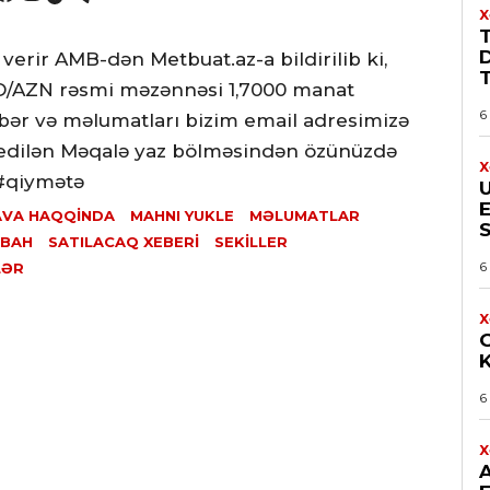
X
verir AMB-dən Metbuat.az-a bildirilib ki,
T
D/AZN rəsmi məzənnəsi 1,7000 manat
6
bər və məlumatları bizim email adresimizə
 edilən Məqalə yaz bölməsindən özünüzdə
X
 #qiymətə
E
AVA HAQQINDA
MAHNI YUKLE
MƏLUMATLAR
ABAH
SATILACAQ XEBERI
SEKILLER
6
LƏR
X
6
X