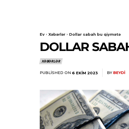
Ev
Xəbərlər
Dollar sabah bu qiymətə
DOLLAR SABA
XƏBƏRLƏR
PUBLISHED ON
BY
BEYDI
6 EKIM 2023