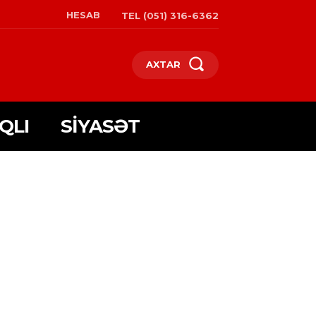
HESAB
TEL (051) 316-6362
AXTAR
QLI
SIYASƏT