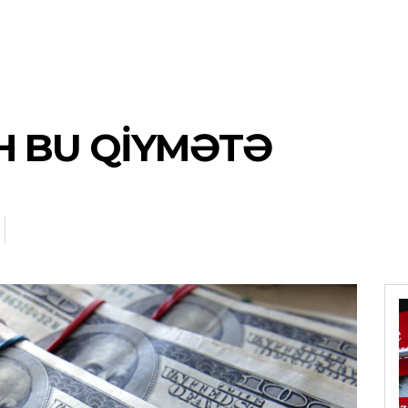
H BU QIYMƏTƏ