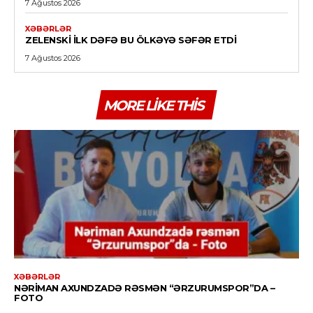
7 Ağustos 2026
XƏBƏRLƏR
ZELENSKI ILK DƏFƏ BU ÖLKƏYƏ SƏFƏR ETDI
7 Ağustos 2026
MORE LIKE THIS
XƏBƏRLƏR
NƏRIMAN AXUNDZADƏ RƏSMƏN “ƏRZURUMSPOR”DA –
FOTO