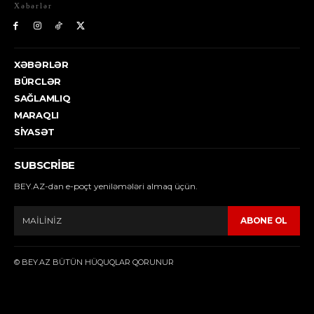
Xəbərlər
XƏBƏRLƏR
BÜRCLƏR
SAĞLAMLIQ
MARAQLI
SIYASƏT
SUBSCRIBE
BEY.AZ-dan e-poçt yeniləmələri almaq üçün.
ABONE OL
© BEY.AZ BÜTÜN HÜQUQLAR QORUNUR