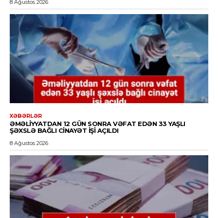
8 Ağustos 2026
XƏBƏRLƏR
ƏMƏLIYYATDAN 12 GÜN SONRA VƏFAT EDƏN 33 YAŞLI
ŞƏXSLƏ BAĞLI CINAYƏT IŞI AÇILDI
8 Ağustos 2026