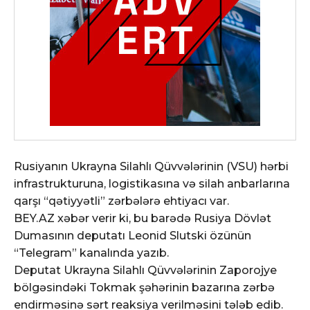
Rusiyanın Ukrayna Silahlı Qüvvələrinin (VSU) hərbi
infrastrukturuna, logistikasına və silah anbarlarına
qarşı “qətiyyətli” zərbələrə ehtiyacı var.
BEY.AZ xəbər verir ki, bu barədə Rusiya Dövlət
Dumasının deputatı Leonid Slutski özünün
“Telegram” kanalında yazıb.
Deputat Ukrayna Silahlı Qüvvələrinin Zaporojye
bölgəsindəki Tokmak şəhərinin bazarına zərbə
endirməsinə sərt reaksiya verilməsini tələb edib.