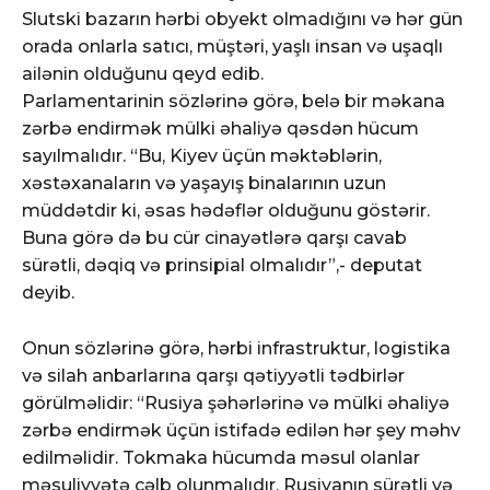
Slutski bazarın hərbi obyekt olmadığını və hər gün
orada onlarla satıcı, müştəri, yaşlı insan və uşaqlı
ailənin olduğunu qeyd edib.
Parlamentarinin sözlərinə görə, belə bir məkana
zərbə endirmək mülki əhaliyə qəsdən hücum
sayılmalıdır. “Bu, Kiyev üçün məktəblərin,
xəstəxanaların və yaşayış binalarının uzun
müddətdir ki, əsas hədəflər olduğunu göstərir.
Buna görə də bu cür cinayətlərə qarşı cavab
sürətli, dəqiq və prinsipial olmalıdır”,- deputat
deyib.
Onun sözlərinə görə, hərbi infrastruktur, logistika
və silah anbarlarına qarşı qətiyyətli tədbirlər
görülməlidir: “Rusiya şəhərlərinə və mülki əhaliyə
zərbə endirmək üçün istifadə edilən hər şey məhv
edilməlidir. Tokmaka hücumda məsul olanlar
məsuliyyətə cəlb olunmalıdır. Rusiyanın sürətli və