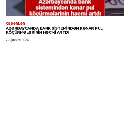
XƏBƏRLƏR
AZƏRBAYCANDA BANK SISTEMINDƏN KƏNAR PUL
KÖÇÜRMƏLƏRININ HƏCMI ARTDI
7 Ağustos 2026