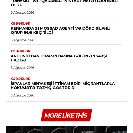
“DINAMO” VƏ “QARABAĞ”IN START HEYƏTLƏRI BƏLLI
OLDU
6 Ağustos 2026
XƏBƏRLƏR
KERMANDA 21 MOSSAD AGENTI VƏ DÖRD SILAHLI
QRUP ƏLƏ KEÇIRILDI
6 Ağustos 2026
XƏBƏRLƏR
ANTONIO BANDERASIN BAŞINA GƏLƏN ƏN YAXŞI
HADISƏ
6 Ağustos 2026
XƏBƏRLƏR
İSPANLAR MƏRAKEŞI ITTIHAM EDIR: MIQRANTLARLA
HÖKUMƏTƏ TƏZYIQ GÖSTƏRIR
6 Ağustos 2026
MORE LIKE THIS