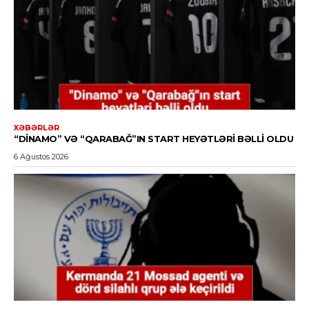
XƏBƏRLƏR
“DINAMO” VƏ “QARABAĞ”IN START HEYƏTLƏRI BƏLLI OLDU
6 Ağustos 2026