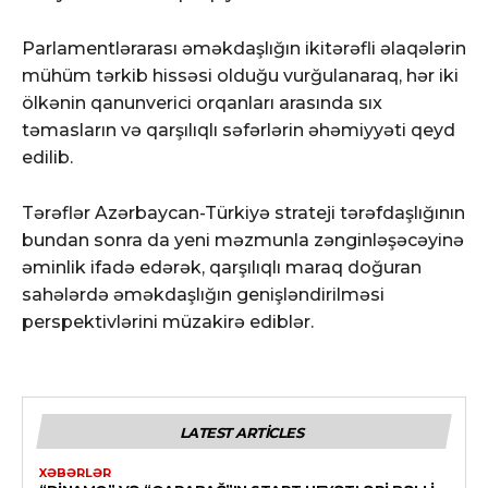
Parlamentlərarası əməkdaşlığın ikitərəfli əlaqələrin
mühüm tərkib hissəsi olduğu vurğulanaraq, hər iki
ölkənin qanunverici orqanları arasında sıx
təmasların və qarşılıqlı səfərlərin əhəmiyyəti qeyd
edilib.
Tərəflər Azərbaycan-Türkiyə strateji tərəfdaşlığının
bundan sonra da yeni məzmunla zənginləşəcəyinə
əminlik ifadə edərək, qarşılıqlı maraq doğuran
sahələrdə əməkdaşlığın genişləndirilməsi
perspektivlərini müzakirə ediblər.
LATEST ARTICLES
XƏBƏRLƏR