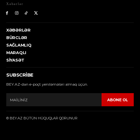
Xəbərlər
XƏBƏRLƏR
BÜRCLƏR
SAĞLAMLIQ
MARAQLI
SIYASƏT
SUBSCRIBE
BEY.AZ-dan e-poçt yeniləmələri almaq üçün.
ABONE OL
© BEY.AZ BÜTÜN HÜQUQLAR QORUNUR