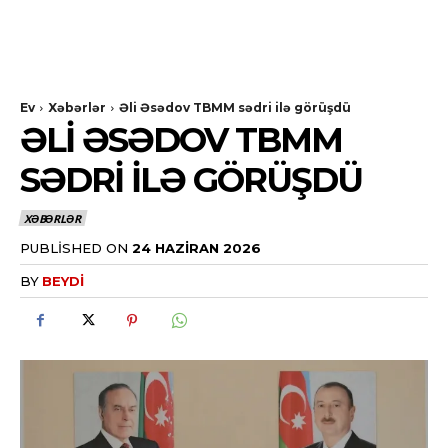
Ev
Xəbərlər
Əli Əsədov TBMM sədri ilə görüşdü
ƏLI ƏSƏDOV TBMM
SƏDRI ILƏ GÖRÜŞDÜ
XƏBƏRLƏR
PUBLISHED ON
24 HAZIRAN 2026
BY
BEYDI