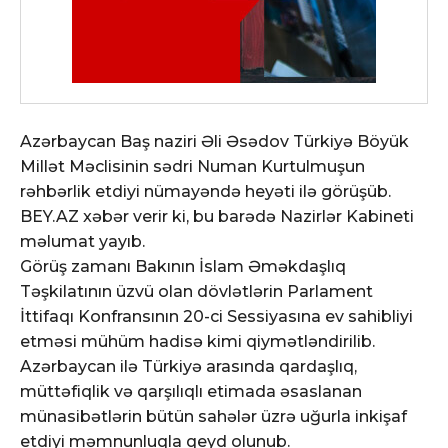
Azərbaycan Baş naziri Əli Əsədov Türkiyə Böyük
Millət Məclisinin sədri Numan Kurtulmuşun
rəhbərlik etdiyi nümayəndə heyəti ilə görüşüb.
BEY.AZ xəbər verir ki, bu barədə Nazirlər Kabineti
məlumat yayıb.
Görüş zamanı Bakının İslam Əməkdaşlıq
Təşkilatının üzvü olan dövlətlərin Parlament
İttifaqı Konfransının 20-ci Sessiyasına ev sahibliyi
etməsi mühüm hadisə kimi qiymətləndirilib.
Azərbaycan ilə Türkiyə arasında qardaşlıq,
müttəfiqlik və qarşılıqlı etimada əsaslanan
münasibətlərin bütün sahələr üzrə uğurla inkişaf
etdiyi məmnunluqla qeyd olunub.