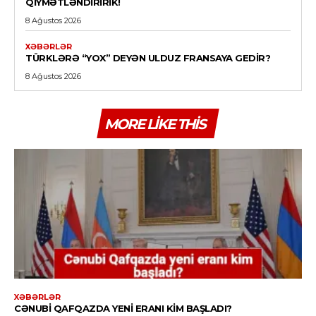
QIYMƏTLƏNDIRIRIK!
8 Ağustos 2026
XƏBƏRLƏR
TÜRKLƏRƏ “YOX” DEYƏN ULDUZ FRANSAYA GEDIR?
8 Ağustos 2026
MORE LIKE THIS
XƏBƏRLƏR
CƏNUBI QAFQAZDA YENI ERANI KIM BAŞLADI?