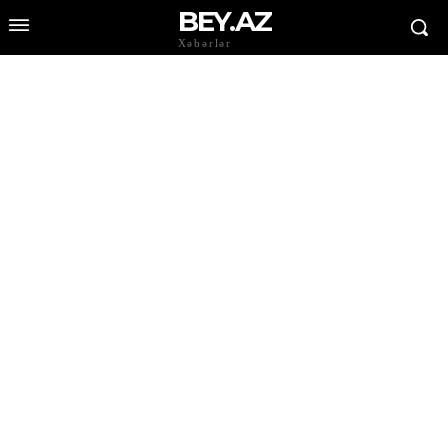
BEY.AZ
Xəbərlər