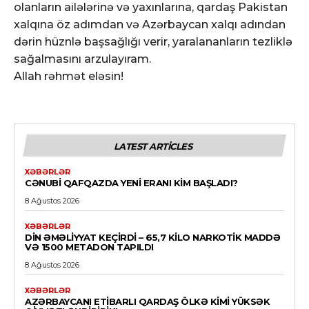
olanların ailələrinə və yaxınlarına, qardaş Pakistan
xalqına öz adımdan və Azərbaycan xalqı adından
dərin hüznlə başsağlığı verir, yaralananların tezliklə
sağalmasını arzulayıram.
Allah rəhmət eləsin!
LATEST ARTICLES
XƏBƏRLƏR
CƏNUBI QAFQAZDA YENI ERANI KIM BAŞLADI?
8 Ağustos 2026
XƏBƏRLƏR
DİN ƏMƏLIYYAT KEÇIRDI – 65,7 KILO NARKOTIK MADDƏ
VƏ 1500 METADON TAPILDI
8 Ağustos 2026
XƏBƏRLƏR
AZƏRBAYCANI ETIBARLI QARDAŞ ÖLKƏ KIMI YÜKSƏK