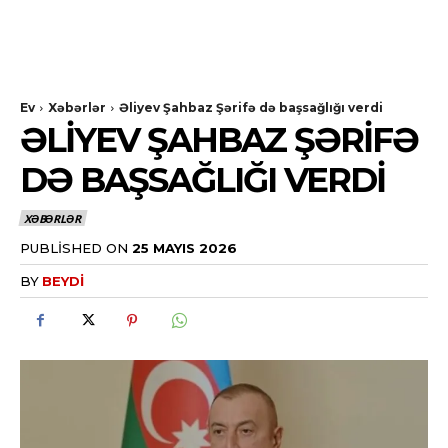
Ev
Xəbərlər
Əliyev Şahbaz Şərifə də başsağlığı verdi
ƏLIYEV ŞAHBAZ ŞƏRIFƏ
DƏ BAŞSAĞLIĞI VERDI
XƏBƏRLƏR
PUBLISHED ON
25 MAYIS 2026
BY
BEYDI