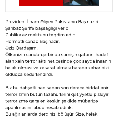
Prezident İlham Əliyev Pakistanın Baş naziri
Şahbaz Şərifə başsağlığı verib.
Publika.az məktubu təqdim edir:
Hörmətli cənab Baş nazir,
Əziz Qardaşım,
Ölkənizin cənub-qərbində sərnişin qatarını hədəf
alan xain terror aktı nəticəsində çox sayda insanın
həlak olması və xəsarət alması barədə xəbər bizi
olduqca kədərləndirdi.
Biz bu dəhşətli hadisədən son dərəcə hiddətlənir,
terrorizmin bütün təzahürlərini qətiyyətlə pisləyir,
terrorizmə qarşı ən kəskin şəkildə mübarizə
aparılmasını labüd hesab edirik.
Bu ağır anlarda dərdinizi bölüşür, Sizə, həlak