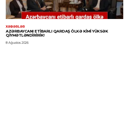
XƏBƏRLƏR
AZƏRBAYCANI ETIBARLI QARDAŞ ÖLKƏ KIMI YÜKSƏK
QIYMƏTLƏNDIRIRIK!
8 Ağustos 2026