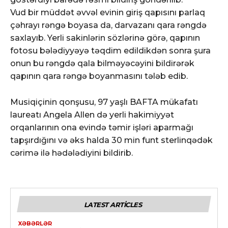
Vud bir müddət əvvəl evinin giriş qapısını parlaq
çəhrayı rəngə boyasa da, darvazanı qara rəngdə
saxlayıb. Yerli sakinlərin sözlərinə görə, qapının
fotosu bələdiyyəyə təqdim edildikdən sonra şura
onun bu rəngdə qala bilməyəcəyini bildirərək
qapının qara rəngə boyanmasını tələb edib.
Musiqiçinin qonşusu, 97 yaşlı BAFTA mükafatı
laureatı Angela Allen də yerli hakimiyyət
orqanlarının ona evində təmir işləri aparmağı
tapşırdığını və əks halda 30 min funt sterlinqədək
cərimə ilə hədələdiyini bildirib.
LATEST ARTICLES
XƏBƏRLƏR