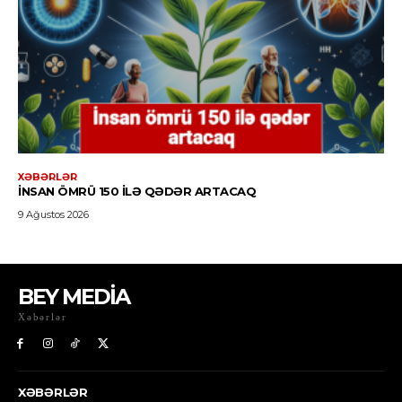
BEY MEDİA
Xəbərlər
XƏBƏRLƏR