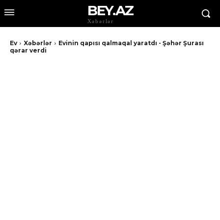
BEY.AZ
Xəbərlər
Ev
Xəbərlər
Evinin qapısı qalmaqal yaratdı - Şəhər Şurası
qərar verdi