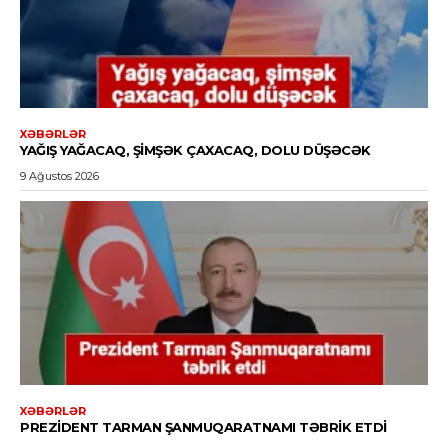
XƏBƏRLƏR
YAĞIŞ YAĞACAQ, ŞIMŞƏK ÇAXACAQ, DOLU DÜŞƏCƏK
9 Ağustos 2026
XƏBƏRLƏR
PREZIDENT TARMAN ŞANMUQARATNAMI TƏBRIK ETDI