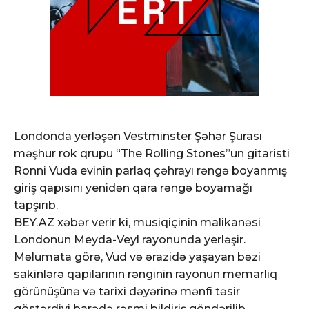
Londonda yerləşən Vestminster Şəhər Şurası
məşhur rok qrupu “The Rolling Stones”un gitaristi
Ronni Vuda evinin parlaq çəhrayı rəngə boyanmış
giriş qapısını yenidən qara rəngə boyamağı
tapşırıb.
BEY.AZ xəbər verir ki, musiqiçinin malikanəsi
Londonun Meyda-Veyl rayonunda yerləşir.
Məlumata görə, Vud və ərazidə yaşayan bəzi
sakinlərə qapılarının rənginin rayonun memarlıq
görünüşünə və tarixi dəyərinə mənfi təsir
göstərdiyi barədə rəsmi bildiriş göndərilib.