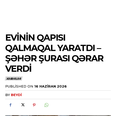
EVININ QAPISI
QALMAQAL YARATDI –
ŞƏHƏR ŞURASI QƏRAR
VERDI
XƏBƏRLƏR
PUBLISHED ON
16 HAZIRAN 2026
BY
BEYDI