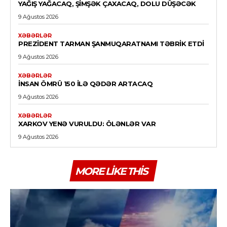
YAĞIŞ YAĞACAQ, ŞIMŞƏK ÇAXACAQ, DOLU DÜŞƏCƏK
9 Ağustos 2026
XƏBƏRLƏR
PREZIDENT TARMAN ŞANMUQARATNAMI TƏBRIK ETDI
9 Ağustos 2026
XƏBƏRLƏR
İNSAN ÖMRÜ 150 ILƏ QƏDƏR ARTACAQ
9 Ağustos 2026
XƏBƏRLƏR
XARKOV YENƏ VURULDU: ÖLƏNLƏR VAR
9 Ağustos 2026
MORE LIKE THIS