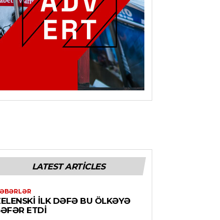
LATEST ARTICLES
ƏBƏRLƏR
ZELENSKI ILK DƏFƏ BU ÖLKƏYƏ
SƏFƏR ETDI