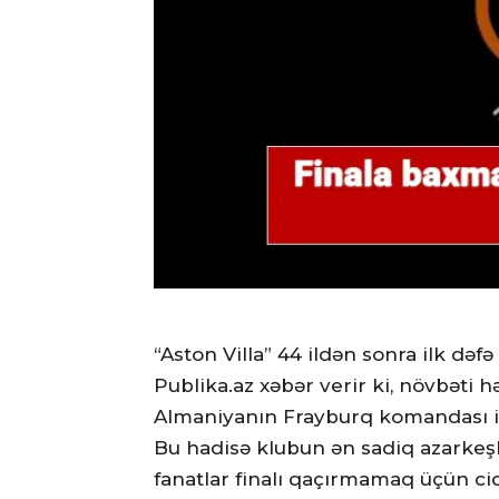
“Aston Villa” 44 ildən sonra ilk dəfə
Publika.az xəbər verir ki, növbəti 
Almaniyanın Frayburq komandası il
Bu hadisə klubun ən sadiq azarkeşl
fanatlar finalı qaçırmamaq üçün cid