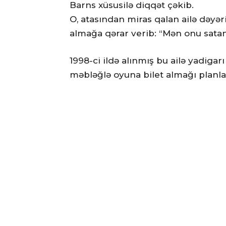
Barns xüsusilə diqqət çəkib.
O, atasından miras qalan ailə dəyəri
almağa qərar verib: “Mən onu sata
1998-ci ildə alınmış bu ailə yadigarı
məbləğlə oyuna bilet almağı planlaş