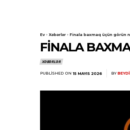
Ev
Xəbərlər
Finala baxmaq üçün görün n
FINALA BAXMA
XƏBƏRLƏR
PUBLISHED ON
BY
BEYDI
15 MAYIS 2026