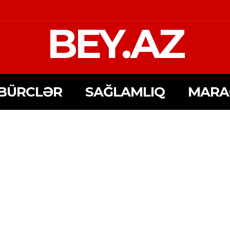
BEY.AZ
BÜRCLƏR
SAĞLAMLIQ
MARA