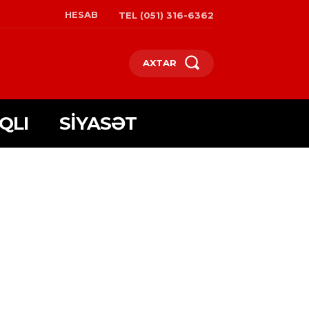
HESAB
TEL (051) 316-6362
AXTAR
QLI
SIYASƏT