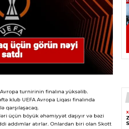
 Avropa turnirinin finalına yüksəlib.
həftə klub UEFA Avropa Liqası finalında
ə qarşılaşacaq.
X
əri üçün böyük əhəmiyyət daşıyır və bəzi
di addımlar atırlar. Onlardan biri olan Skott