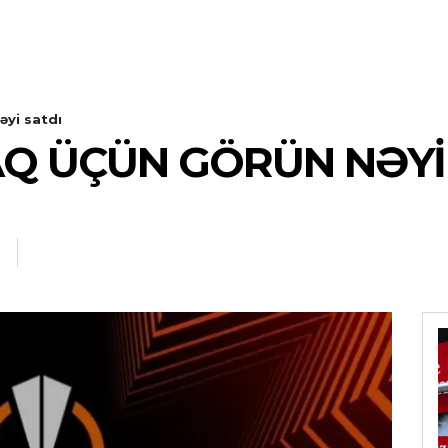
əyi satdı
Q ÜÇÜN GÖRÜN NƏYI