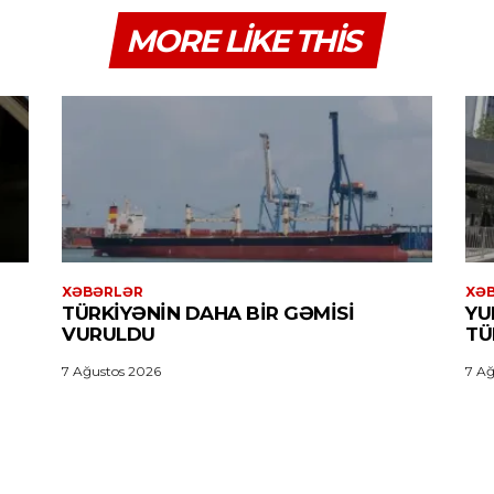
MORE LIKE THIS
XƏBƏRLƏR
XƏ
TÜRKIYƏNIN DAHA BIR GƏMISI
YU
VURULDU
TÜ
7 Ağustos 2026
7 Ağ