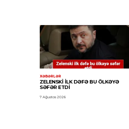
XƏBƏRLƏR
ZELENSKI ILK DƏFƏ BU ÖLKƏYƏ
SƏFƏR ETDI
7 Ağustos 2026