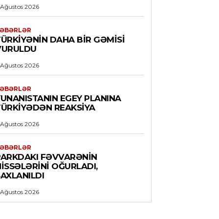
 Ağustos 2026
ƏBƏRLƏR
TÜRKIYƏNIN DAHA BIR GƏMISI
VURULDU
 Ağustos 2026
ƏBƏRLƏR
YUNANISTANIN EGEY PLANINA
TÜRKIYƏDƏN REAKSIYA
 Ağustos 2026
ƏBƏRLƏR
PARKDAKI FƏVVARƏNIN
ISSƏLƏRINI OĞURLADI,
AXLANILDI
 Ağustos 2026