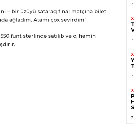
7
ni – bir üzüyü sataraq final matçına bilet
X
nda ağladım. Atamı çox sevirdim”.
 550 funt sterlinqə satılıb və o, həmin
7
dırır.
X
7
X
H
S
7