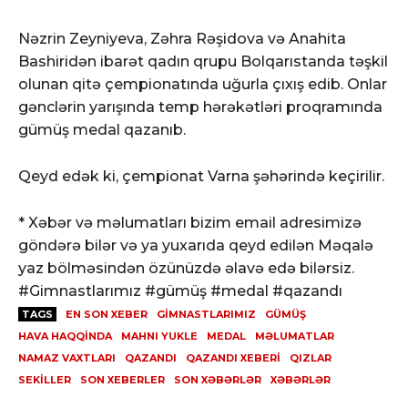
Nəzrin Zeyniyeva, Zəhra Rəşidova və Anahita
Bashiridən ibarət qadın qrupu Bolqarıstanda təşkil
olunan qitə çempionatında uğurla çıxış edib. Onlar
gənclərin yarışında temp hərəkətləri proqramında
gümüş medal qazanıb.
Qeyd edək ki, çempionat Varna şəhərində keçirilir.
* Xəbər və məlumatları bizim email adresimizə
göndərə bilər və ya yuxarıda qeyd edilən Məqalə
yaz bölməsindən özünüzdə əlavə edə bilərsiz.
#Gimnastlarımız #gümüş #medal #qazandı
TAGS
EN SON XEBER
GIMNASTLARIMIZ
GÜMÜŞ
HAVA HAQQINDA
MAHNI YUKLE
MEDAL
MƏLUMATLAR
NAMAZ VAXTLARI
QAZANDI
QAZANDI XEBERI
QIZLAR
SEKILLER
SON XEBERLER
SON XƏBƏRLƏR
XƏBƏRLƏR