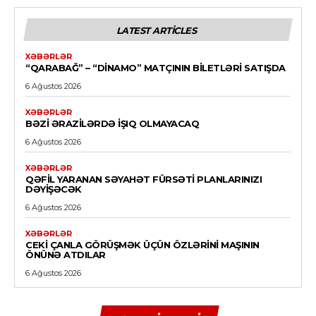
LATEST ARTICLES
XƏBƏRLƏR
“QARABAĞ” – “DINAMO” MATÇININ BILETLƏRI SATIŞDA
6 Ağustos 2026
XƏBƏRLƏR
BƏZI ƏRAZILƏRDƏ IŞIQ OLMAYACAQ
6 Ağustos 2026
XƏBƏRLƏR
QƏFIL YARANAN SƏYAHƏT FÜRSƏTI PLANLARINIZI
DƏYIŞƏCƏK
6 Ağustos 2026
XƏBƏRLƏR
CEKI ÇANLA GÖRÜŞMƏK ÜÇÜN ÖZLƏRINI MAŞININ
ÖNÜNƏ ATDILAR
6 Ağustos 2026