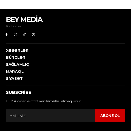
BEY MEDİA
Xəbərlər
XƏBƏRLƏR
BÜRCLƏR
SAĞLAMLIQ
MARAQLI
SIYASƏT
SUBSCRIBE
BEY.AZ-dan e-poçt yeniləmələri almaq üçün.
ABONE OL