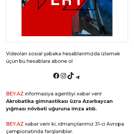
Videoları sosial şəbəkə hesablarımızda izləmək
üçün bu hesablara abone ol
Facebook
Instagram
TikTok
Telegram
BEY.AZ
informasiya agentliyi xəbər verir
Akrobatika gimnastikası üzrə Azərbaycan
yığması növbəti uğuruna imza atıb.
BEY.AZ
xəbər verir ki, idmançılarımız 31-ci Avropa
çempionatında fərqləniblər.