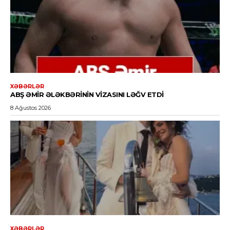
XƏBƏRLƏR
ABŞ ƏMIR ƏLƏKBƏRININ VIZASINI LƏĞV ETDI
8 Ağustos 2026
XƏBƏRLƏR