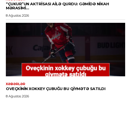
“ÇUKUR”UN AKTRISASI AILƏ QURDU: GƏMIDƏ NIKAH
MƏRASIMI…
8 Ağustos 2026
XƏBƏRLƏR
OVEÇKININ XOKKEY ÇUBUĞU BU QIYMƏTƏ SATILDI
8 Ağustos 2026