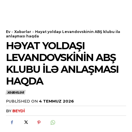
Ev
Xəbərlər
Həyat yoldaşı Levandovskinin ABŞ klubu ilə
anlaşması haqda
HƏYAT YOLDAŞI
LEVANDOVSKININ ABŞ
KLUBU ILƏ ANLAŞMASI
HAQDA
XƏBƏRLƏR
PUBLISHED ON
4 TEMMUZ 2026
BY
BEYDI