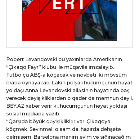
Robert Levandovski bu yaxınlarda Amerikanın
“Çikaqo Fayr” klubu ilə müqavilə imzalayıb.
Futbolçu ABŞ-a köçəcək və növbəti iki mövsüm
orada oynayacaq. Lakin polşalı hücumçunun həyat
yoldaşı Anna Levandovski ailəsinin həyatında baş
verəcək dəyişikliklərdən o qədər də məmnun deyil.
BEY.AZ xəbər verir ki, hücumçunun həyat yoldaşı
sosial mediada yazıb:
“Qarşıda böyük dəyişikliklər var, Çikaqoya
köçmək. Sevinməli olsam da, hazırda dəhşətə
gəlmişəm. Barselona mənim evim və sığınacağım