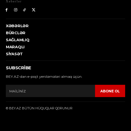
Xəbərlər
XƏBƏRLƏR
BÜRCLƏR
SAĞLAMLIQ
MARAQLI
SIYASƏT
SUBSCRIBE
BEY.AZ-dan e-poçt yeniləmələri almaq üçün.
ABONE OL
© BEY.AZ BÜTÜN HÜQUQLAR QORUNUR