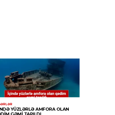
BƏRLƏR
INDƏ YÜZLƏRLƏ AMFORA OLAN
DIM GƏMI TAPILDI