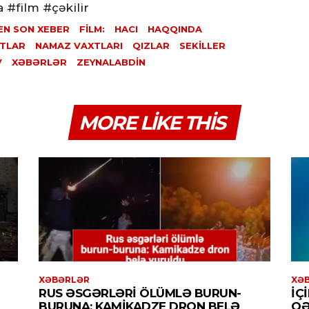
#film #çəkilir
EN SON XEBER
FİLM:
HACI
HAQQINDA
TLAR
NAMAZ VAXTLARI
QIZLAR
SEKILLER
V
XƏBƏRLƏR
ZEYNALABDIN
MORE LIKE THIS
XƏBƏRLƏR
XƏ
RUS ƏSGƏRLƏRI ÖLÜMLƏ BURUN-
İÇ
BURUNA: KAMIKADZE DRON BELƏ
QƏ