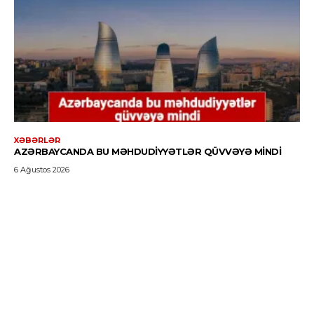
XƏBƏRLƏR
AZƏRBAYCANDA BU MƏHDUDIYYƏTLƏR QÜVVƏYƏ MINDI
6 Ağustos 2026