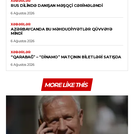
XƏBƏRLƏR
RUS DILINDƏ DANIŞAN MƏŞQÇI CƏRIMƏLƏNDI
6 Ağustos 2026
XƏBƏRLƏR
AZƏRBAYCANDA BU MƏHDUDIYYƏTLƏR QÜVVƏYƏ
MINDI
6 Ağustos 2026
XƏBƏRLƏR
“QARABAĞ” – “DINAMO” MATÇININ BILETLƏRI SATIŞDA
6 Ağustos 2026
MORE LIKE THIS