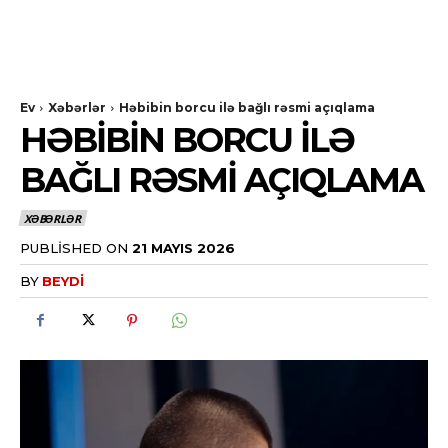
Ev
Xəbərlər
Həbibin borcu ilə bağlı rəsmi açıqlama
HƏBIBIN BORCU ILƏ
BAĞLI RƏSMI AÇIQLAMA
XƏBƏRLƏR
PUBLISHED ON
21 MAYIS 2026
BY
BEYDI