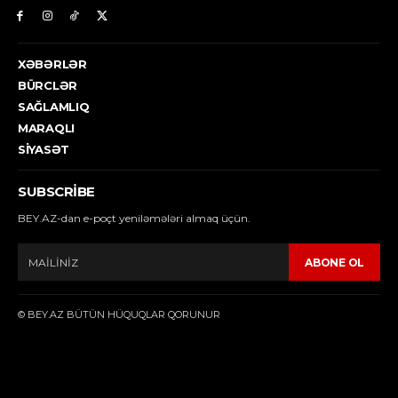
XƏBƏRLƏR
BÜRCLƏR
SAĞLAMLIQ
MARAQLI
SIYASƏT
SUBSCRIBE
BEY.AZ-dan e-poçt yeniləmələri almaq üçün.
ABONE OL
© BEY.AZ BÜTÜN HÜQUQLAR QORUNUR