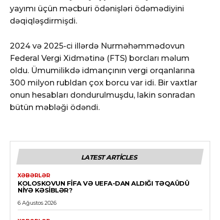
yayımı üçün məcburi ödənişləri ödəmədiyini
dəqiqləşdirmişdi.
2024 və 2025-ci illərdə Nurməhəmmədovun
Federal Vergi Xidmətinə (FTS) borcları məlum
oldu. Ümumilikdə idmançının vergi orqanlarına
300 milyon rubldan çox borcu var idi. Bir vaxtlar
onun hesabları dondurulmuşdu, lakin sonradan
bütün məbləği ödəndi.
LATEST ARTICLES
XƏBƏRLƏR
KOLOSKOVUN FİFA VƏ UEFA-DAN ALDIĞI TƏQAÜDÜ
NIYƏ KƏSIBLƏR?
6 Ağustos 2026