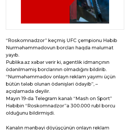
“Roskomnadzor” keçmiş UFC çempionu Həbib
Nurməhəmmədovun borcları haqda məlumat
yayıb.
Publika.az xəbər verir ki, agentlik idmançının
ödənilməmiş borclarının olmadığını bildirib.
“Nurməhəmmədov onlayn reklam yayımı üçün
bütün tələb olunan ödənişləri ödəyib”, –
açıqlamada deyilir.
Mayın 19-da Telegram kanalı “Mash on Sport”
Həbibin “Roskomnadzor”a 300.000 rubl borcu
olduğunu bildirmişdi.
Kanalın mənbəyi döyüşçünün onlayn reklam