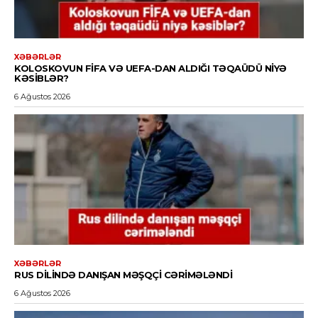
XƏBƏRLƏR
KOLOSKOVUN FİFA VƏ UEFA-DAN ALDIĞI TƏQAÜDÜ NIYƏ
KƏSIBLƏR?
6 Ağustos 2026
XƏBƏRLƏR
RUS DILINDƏ DANIŞAN MƏŞQÇI CƏRIMƏLƏNDI
6 Ağustos 2026