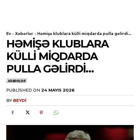
Ev
Xəbərlər
Həmişə klublara külli miqdarda pulla gəlirdi...
HƏMIŞƏ KLUBLARA
KÜLLI MIQDARDA
PULLA GƏLIRDI…
XƏBƏRLƏR
PUBLISHED ON
24 MAYIS 2026
BY
BEYDI