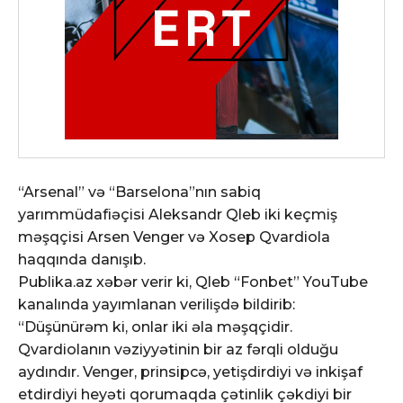
“Arsenal” və “Barselona”nın sabiq
yarımmüdafiəçisi Aleksandr Qleb iki keçmiş
məşqçisi Arsen Venger və Xosep Qvardiola
haqqında danışıb.
Publika.az xəbər verir ki, Qleb “Fonbet” YouTube
kanalında yayımlanan verilişdə bildirib:
“Düşünürəm ki, onlar iki əla məşqçidir.
Qvardiolanın vəziyyətinin bir az fərqli olduğu
aydındır. Venger, prinsipcə, yetişdirdiyi və inkişaf
etdirdiyi heyəti qorumaqda çətinlik çəkdiyi bir