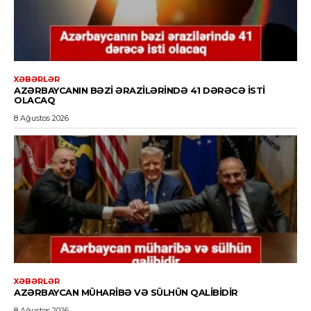
XƏBƏRLƏR
AZƏRBAYCANIN BƏZI ƏRAZILƏRINDƏ 41 DƏRƏCƏ ISTI
OLACAQ
8 Ağustos 2026
XƏBƏRLƏR
AZƏRBAYCAN MÜHARIBƏ VƏ SÜLHÜN QALIBIDIR
8 Ağustos 2026