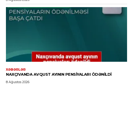
XƏBƏRLƏR
NAXÇIVANDA AVQUST AYININ PENSIYALARI ÖDƏNILDI
8 Ağustos 2026