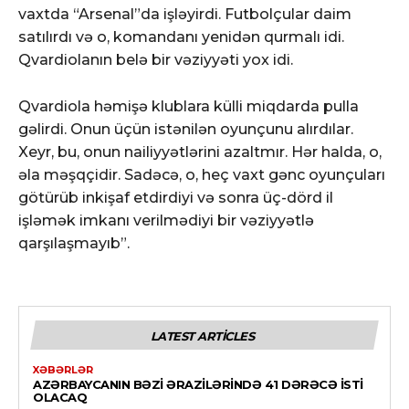
vaxtda “Arsenal”da işləyirdi. Futbolçular daim
satılırdı və o, komandanı yenidən qurmalı idi.
Qvardiolanın belə bir vəziyyəti yox idi.
Qvardiola həmişə klublara külli miqdarda pulla
gəlirdi. Onun üçün istənilən oyunçunu alırdılar.
Xeyr, bu, onun nailiyyətlərini azaltmır. Hər halda, o,
əla məşqçidir. Sadəcə, o, heç vaxt gənc oyunçuları
götürüb inkişaf etdirdiyi və sonra üç-dörd il
işləmək imkanı verilmədiyi bir vəziyyətlə
qarşılaşmayıb”.
LATEST ARTICLES
XƏBƏRLƏR
AZƏRBAYCANIN BƏZI ƏRAZILƏRINDƏ 41 DƏRƏCƏ ISTI
OLACAQ