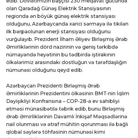
edib. Dövlətimizin başçısı 230 meqavat gücündə
olan Qaradağ Günəş Elektrik Stansiyasının
regionda ən böyük günəş elektrik stansiyası
olduğunu, Azərbaycanda xarici sərmayə ilə tikilən
ilk bərpaolunan enerji stansiyası olduğunu
vurğulayıb. Prezident İlham Əliyev Birləşmiş Ərəb
Əmirliklərinin dörd nazirinin və geniş tərkibdə
nümayəndə heyətinin bu tədbirdə iştirakının
ölkələrimiz arasındakı dostluğun və tərəfdaşlığın
nümunəsi olduğunu qeyd edib.
Azərbaycan Prezidenti Birləşmiş Ərəb
Əmirliklərinin Prezidentini ölkəsinin BMT-nin İqlim
Dəyişikliyi Konfransına – COP-28-ə ev sahibliyi
etməsi münasibətilə təbrik edib, bunu Birləşmiş
Ərəb Əmirliklərinin Davamlı İnkişaf Məqsədlərinə
nail olunması və ətraf mühitin qorunması ilə bağlı
qlobal səylərə töhfəsinin nümunəsi kimi