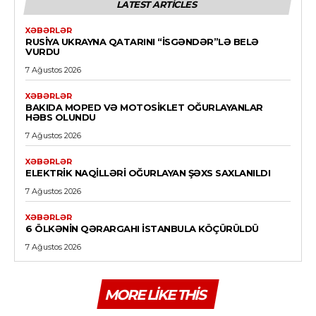
LATEST ARTICLES
XƏBƏRLƏR
RUSIYA UKRAYNA QATARINI “İSGƏNDƏR”LƏ BELƏ
VURDU
7 Ağustos 2026
XƏBƏRLƏR
BAKIDA MOPED VƏ MOTOSIKLET OĞURLAYANLAR
HƏBS OLUNDU
7 Ağustos 2026
XƏBƏRLƏR
ELEKTRIK NAQILLƏRI OĞURLAYAN ŞƏXS SAXLANILDI
7 Ağustos 2026
XƏBƏRLƏR
6 ÖLKƏNIN QƏRARGAHI İSTANBULA KÖÇÜRÜLDÜ
7 Ağustos 2026
MORE LIKE THIS