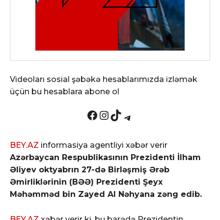
Videoları sosial şəbəkə hesablarımızda izləmək
üçün bu hesablara abone ol
Facebook
Instagram
TikTok
Telegram
BEY.AZ
informasiya agentliyi xəbər verir
Azərbaycan Respublikasının Prezidenti İlham
Əliyev oktyabrın 27-də Birləşmiş Ərəb
Əmirliklərinin (BƏƏ) Prezidenti Şeyx
Məhəmməd bin Zayed Al Nəhyana zəng edib.
BEY.AZ
xəbər verir ki, bu barədə Prezidentin