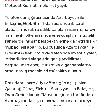
Mətbuat Xidməti məlumat yayıb.
Telefon danışığı əsnasında Azərbaycan ilə
Birləşmiş Ərəb Əmirlikləri arasında ikitərəfli
əlaqələr müzakirə edilib, xalqlarımızın mənafeyi
naminə iki ölkə arasında əməkdaşlığın müxtəlif
sahələrdə inkişaf perspektivlərinə dair ətraflı fikir
mübadiləsi aparılıb. Bu xüsusda Azərbaycan ilə
Birləşmiş Ərəb Əmirlikləri arasında investisiyalar,
iqtisadi-ticari əlaqələrin genişləndirilməsi,
bərpaolunan enerji, turizm və digər sahələrdə
əməkdaşlıq məsələləri müzakirə olunub.
Prezident İlham Əliyev ötən gün açılışı olan
Qaradağ Günəş Elektrik Stansiyasının Birləşmiş
Ərəb Əmirliklərinin “Masdar” şirkəti tərəfindən
Azərbaycanda inşa olunmasının önəmini qeyd