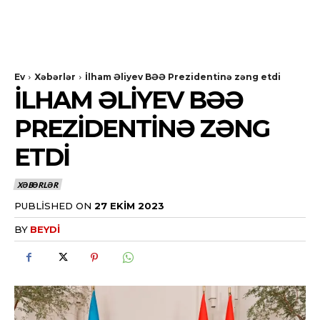
Ev
Xəbərlər
İlham Əliyev BƏƏ Prezidentinə zəng etdi
İLHAM ƏLIYEV BƏƏ
PREZIDENTINƏ ZƏNG
ETDI
XƏBƏRLƏR
PUBLISHED ON
27 EKIM 2023
BY
BEYDI