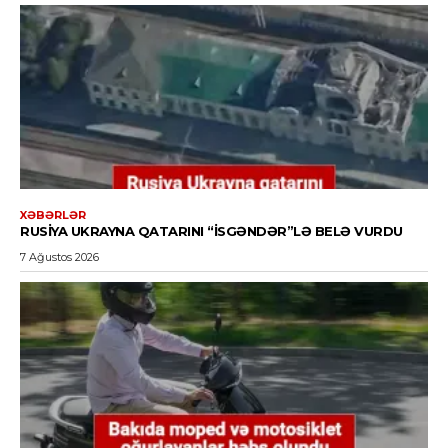
XƏBƏRLƏR
RUSIYA UKRAYNA QATARINI “İSGƏNDƏR”LƏ BELƏ VURDU
7 Ağustos 2026