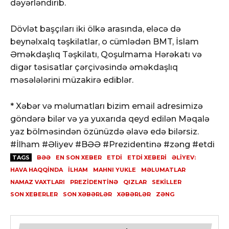
dəyərləndirib.
Dövlət başçıları iki ölkə arasında, eləcə də
beynəlxalq təşkilatlar, o cümlədən BMT, İslam
Əməkdaşlıq Təşkilatı, Qoşulmama Hərəkatı və
digər təsisatlar çərçivəsində əməkdaşlıq
məsələlərini müzakirə ediblər.
* Xəbər və məlumatları bizim email adresimizə
göndərə bilər və ya yuxarıda qeyd edilən Məqalə
yaz bölməsindən özünüzdə əlavə edə bilərsiz.
#İlham #Əliyev #BƏƏ #Prezidentinə #zəng #etdi
TAGS
BƏƏ
EN SON XEBER
ETDI
ETDİ XEBERI
ƏLIYEV:
HAVA HAQQINDA
İLHAM
MAHNI YUKLE
MƏLUMATLAR
NAMAZ VAXTLARI
PREZIDENTINƏ
QIZLAR
SEKILLER
SON XEBERLER
SON XƏBƏRLƏR
XƏBƏRLƏR
ZƏNG